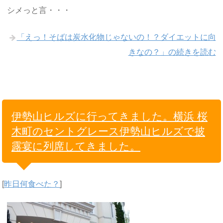
シメっと言・・・
「えっ！そばは炭水化物じゃないの！？ダイエットに向
きなの？」の続きを読む
伊勢山ヒルズに行ってきました。横浜 桜
木町のセントグレース伊勢山ヒルズで披
露宴に列席してきました。
[
昨日何食べた？
]