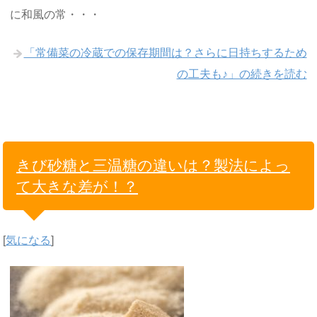
に和風の常・・・
「常備菜の冷蔵での保存期間は？さらに日持ちするため
の工夫も♪」の続きを読む
きび砂糖と三温糖の違いは？製法によっ
て大きな差が！？
[
気になる
]