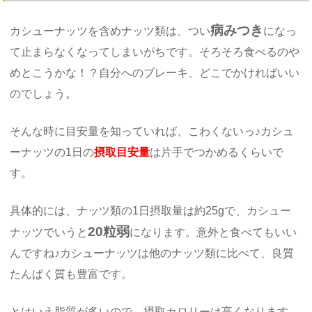
病みつき
カシューナッツを含めナッツ類は、つい
になっ
て止まらなくなってしまいがちです。そろそろ食べるのや
めとこうかな！？自分へのブレーキ、どこでかければいい
のでしょう。
そんな時に目安量を知っていれば、こわくないっ♪カシュ
ーナッツの1日の
摂取目安量
は片手でつかめるくらいで
す。
具体的には、ナッツ類の1日摂取量は約25gで、カシュー
20粒弱
ナッツでいうと
になります。意外と食べてもいい
んですね♪カシューナッツは他のナッツ類に比べて、良質
たんぱく質も豊富です。
とはいえ脂質が多いので、摂取カロリーは高くなります。