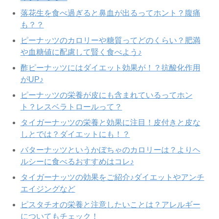
落花生を食べ過ぎると鼻血が出るってホント？腹痛
も？？
ピーナッツのカロリーや糖質ってどのくらい？肥満
や血糖値に配慮して賢く食べよう♪
酢ピーナッツにはダイエット効果が！？抗酸化作用
がUP♪
ピーナッツの栄養が皮にも含まれているってホン
ト？レスベラトロールって？
タイガーナッツの栄養と効果に注目！皮付きと皮な
しとでは？ダイエットにも！？
バターナッツというかぼちゃのカロリーは？よりヘ
ルシーに食べるおすすめはコレ♪
タイガーナッツの効果をご紹介♪ダイエットやアンチ
エイジングなど
ピスタチオの栄養と注意したいことは？アレルギー
についてもチェック！