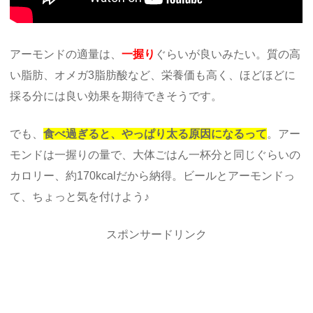
アーモンドの適量は、
一握り
ぐらいが良いみたい。質の高
い脂肪、オメガ3脂肪酸など、栄養価も高く、ほどほどに
採る分には良い効果を期待できそうです。
でも、
食べ過ぎると、やっぱり太る原因になるって
。アー
モンドは一握りの量で、大体ごはん一杯分と同じぐらいの
カロリー、約170kcalだから納得。ビールとアーモンドっ
て、ちょっと気を付けよう♪
スポンサードリンク