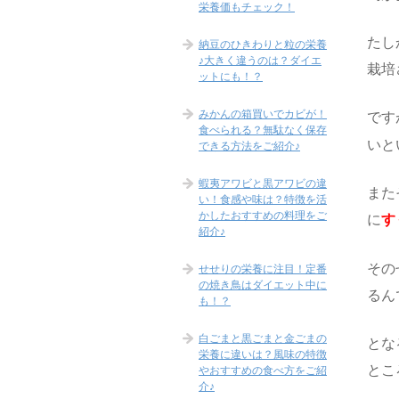
栄養価もチェック！
たし
納豆のひきわりと粒の栄養
♪大きく違うのは？ダイエ
栽培
ットにも！？
みかんの箱買いでカビが！
です
食べられる？無駄なく保存
いと
できる方法をご紹介♪
蝦夷アワビと黒アワビの違
また
い！食感や味は？特徴を活
かしたおすすめの料理をご
に
す
紹介♪
その
せせりの栄養に注目！定番
の焼き鳥はダイエット中に
るん
も！？
白ごまと黒ごまと金ごまの
とな
栄養に違いは？風味の特徴
とこ
やおすすめの食べ方をご紹
介♪