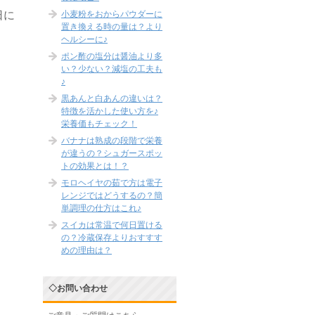
小麦粉をおからパウダーに
日に
置き換える時の量は？より
ヘルシーに♪
ポン酢の塩分は醤油より多
い？少ない？減塩の工夫も
♪
黒あんと白あんの違いは？
特徴を活かした使い方を♪
栄養価もチェック！
バナナは熟成の段階で栄養
が違うの？シュガースポッ
トの効果とは！？
モロヘイヤの茹で方は電子
レンジではどうするの？簡
単調理の仕方はこれ♪
スイカは常温で何日置ける
の？冷蔵保存よりおすすす
めの理由は？
◇お問い合わせ