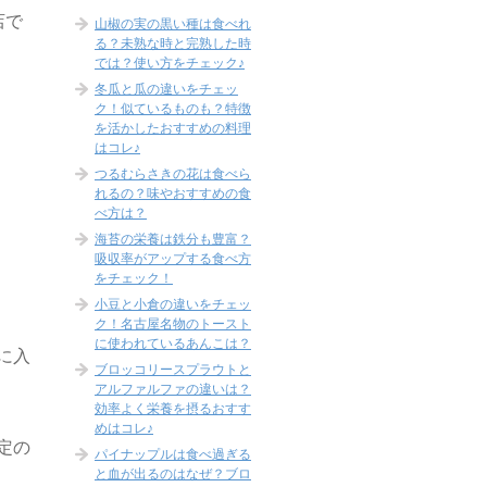
店で
山椒の実の黒い種は食べれ
る？未熟な時と完熟した時
では？使い方をチェック♪
冬瓜と瓜の違いをチェッ
ク！似ているものも？特徴
を活かしたおすすめの料理
はコレ♪
つるむらさきの花は食べら
れるの？味やおすすめの食
べ方は？
海苔の栄養は鉄分も豊富？
吸収率がアップする食べ方
をチェック！
小豆と小倉の違いをチェッ
ク！名古屋名物のトースト
に使われているあんこは？
に入
ブロッコリースプラウトと
アルファルファの違いは？
効率よく栄養を摂るおすす
めはコレ♪
定の
パイナップルは食べ過ぎる
と血が出るのはなぜ？ブロ