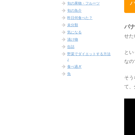
旬の果物・フルーツ
旬の魚介
昨日何食べた？
未分類
バ
気になる
せた
漬け物
缶詰
とい
野菜でダイエットする方法
♪
なの
食べ過ぎ
魚
そう
て、