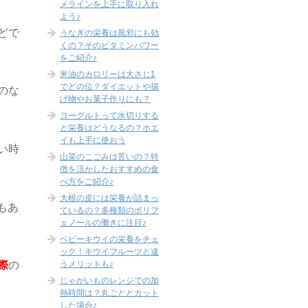
メラインを上手に取り入れ
よう♪
どで
うなぎの栄養は風邪にも効
くの？そのビタミンパワー
をご紹介♪
米油のカロリーは大さじ1
でどの位？ダイエットや揚
のな
げ物やお菓子作りにも？
ヨーグルトって水切りする
と栄養はどうなるの？ホエ
イも上手に使おう
い時
山菜のこごみは苦いの？特
徴を活かしたおすすめの食
べ方をご紹介♪
大根の皮には栄養が詰まっ
もあ
ているの？多種類のポリフ
ェノールの働きに注目♪
ベビーキウイの栄養をチェ
ック！キウイフルーツと違
うメリットも♪
際
の
じゃがいものレンジでの加
熱時間は？丸ごととカット
した場合♪