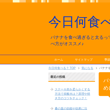
今日何食
バナナを食べ過ぎると太るっ
べ方がオススメ♪
ホーム
サイトマップ
季
今日何食べる？ TOP
気になる
バナナ
最近の投稿
バ
め
ステーキ肉を柔らかくする
方法で炭酸水は？原理や焼
き方のコツをチェック！
桑の葉の効能や効果に注