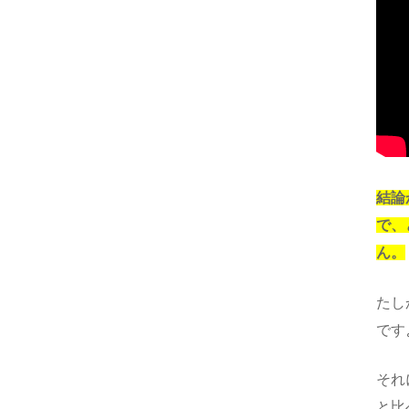
結論
で、
ん。
たし
です
それ
と比