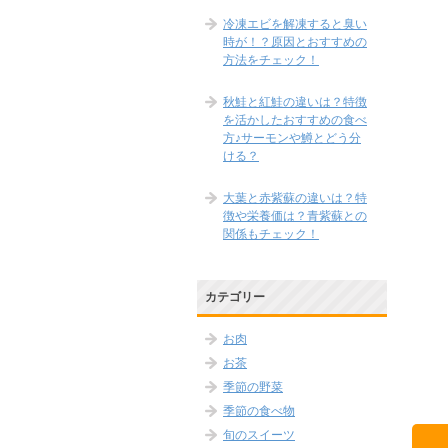
冷凍エビを解凍すると臭い
時が！？原因とおすすめの
方法をチェック！
秋鮭と紅鮭の違いは？特徴
を活かしたおすすめの食べ
方♪サーモンや鱒とどう分
ける？
大葉と赤紫蘇の違いは？特
徴や栄養価は？青紫蘇との
関係もチェック！
カテゴリー
お肉
お茶
季節の野菜
季節の食べ物
旬のスイーツ