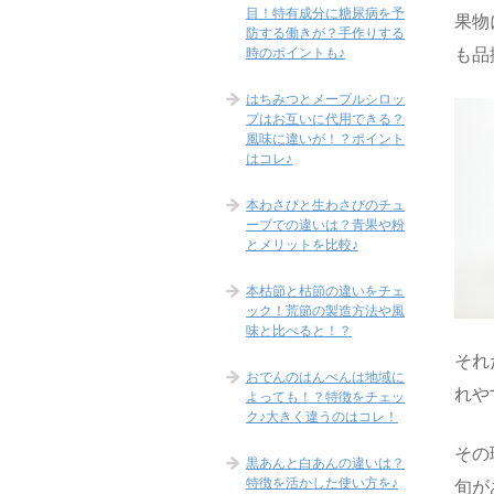
目！特有成分に糖尿病を予
果物
防する働きが？手作りする
時のポイントも♪
も品
はちみつとメープルシロッ
プはお互いに代用できる？
風味に違いが！？ポイント
はコレ♪
本わさびと生わさびのチュ
ーブでの違いは？青果や粉
とメリットを比較♪
本枯節と枯節の違いをチェ
ック！荒節の製造方法や風
味と比べると！？
それ
おでんのはんぺんは地域に
れや
よっても！？特徴をチェッ
ク♪大きく違うのはコレ！
その
黒あんと白あんの違いは？
特徴を活かした使い方を♪
旬が