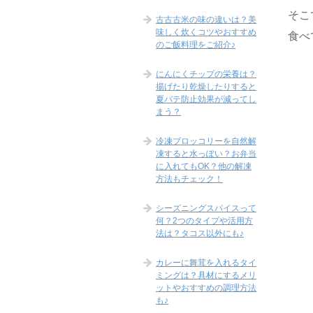
そこ
古古古米の味の違いは？美
味しく炊くコツやおすすめ
食べ
のご飯料理をご紹介♪
にんにくチップの栄養は？
揚げたり乾燥したりすると
夏バテ防止効果が減ってし
まう？
冷凍ブロッコリーを自然解
凍すると水っぽい？お弁当
に入れてもOK？他の解凍
方法もチェック！
シーズニングスパイスって
何？2つのタイプや活用方
法は？タコス以外にも♪
カレーに舞茸を入れるタイ
ミングは？具材にするメリ
ットやおすすめの調理方法
も♪