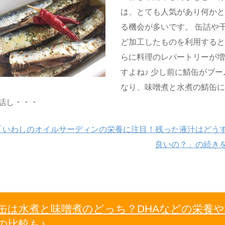
は、とても人気があり何か
る機会が多いです。 缶詰や
ど加工したものを利用する
らに料理のレパートリーが
すよね♪ 少し前に鯖缶がブー
なり、味噌煮と水煮の鯖缶
話し・・・
「いわしのオイルサーディンの栄養に注目！残った液汁はどう
良いの？」の続き
缶は水煮と味噌煮のどっち？DHAなどの栄養や
の比較も♪