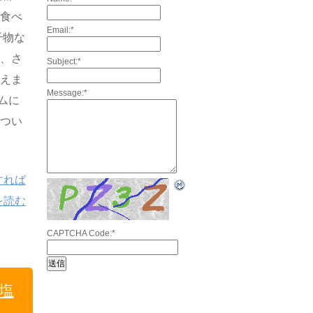
と食べ
Email:
*
干物な
と、さ
Subject:
*
増えま
Message:
*
ムに
につい
すれば
を読む
CAPTCHA Code:
*
塩