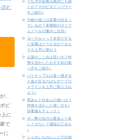
うなぎの栄養は風邪にも効
くの？そのビタミンパワー
を読む
をご紹介♪
大根の皮には栄養が詰まっ
ているの？多種類のポリフ
ェノールの働きに注目♪
ヨーグルトって水切りする
と栄養はどうなるの？ホエ
イも上手に使おう
山菜のこごみは苦いの？特
徴を活かしたおすすめの食
べ方をご紹介♪
パイナップルは食べ過ぎる
と血が出るのはなぜ？ブロ
メラインを上手に取り入れ
よう♪
すが、
黒あんと白あんの違いは？
もポピ
特徴を活かした使い方を♪
栄養価もチェック！
い上に
ポン酢の塩分は醤油より多
が家で
い？少ない？減塩の工夫も
♪
ーに
じゃがいものレンジでの加