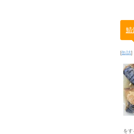
鯖
[
缶詰
]
をす