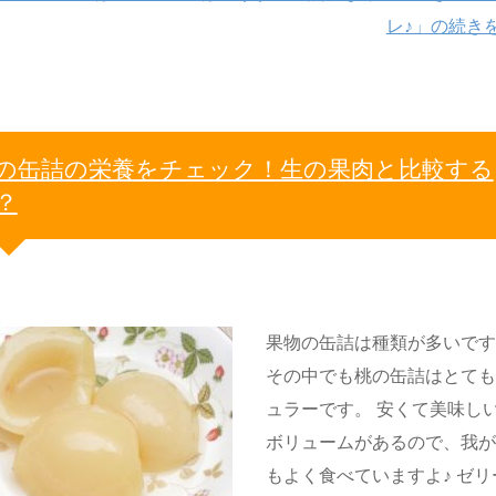
レ♪」の続き
の缶詰の栄養をチェック！生の果肉と比較する
？
果物の缶詰は種類が多いで
その中でも桃の缶詰はとて
ュラーです。 安くて美味し
ボリュームがあるので、我
もよく食べていますよ♪ ゼリ