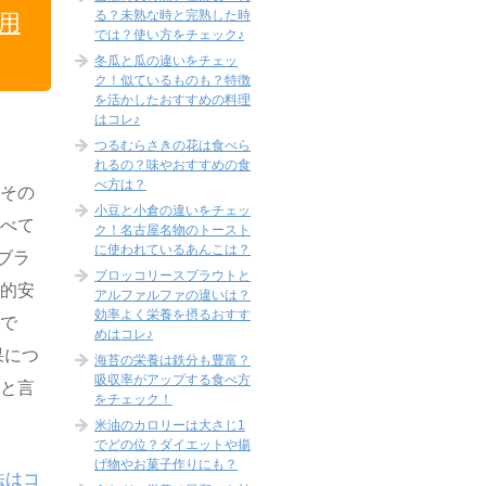
る？未熟な時と完熟した時
用
では？使い方をチェック♪
冬瓜と瓜の違いをチェッ
ク！似ているものも？特徴
を活かしたおすすめの料理
はコレ♪
つるむらさきの花は食べら
れるの？味やおすすめの食
べ方は？
。その
小豆と小倉の違いをチェッ
食べて
ク！名古屋名物のトースト
に使われているあんこは？
ブラ
ブロッコリースプラウトと
較的安
アルファルファの違いは？
効率よく栄養を摂るおすす
いで
めはコレ♪
果につ
海苔の栄養は鉄分も豊富？
吸収率がアップする食べ方
いと言
をチェック！
米油のカロリーは大さじ1
でどの位？ダイエットや揚
げ物やお菓子作りにも？
法はコ