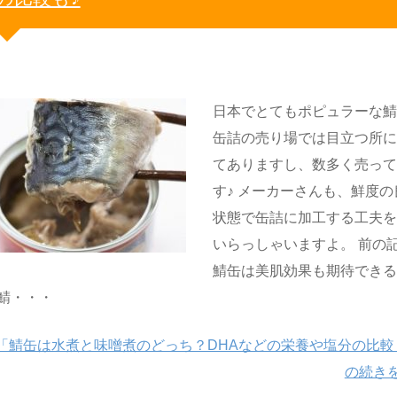
日本でとてもポピュラーな
缶詰の売り場では目立つ所
てありますし、数多く売っ
す♪ メーカーさんも、鮮度の
状態で缶詰に加工する工夫
いらっしゃいますよ。 前の
鯖缶は美肌効果も期待でき
鯖・・・
「鯖缶は水煮と味噌煮のどっち？DHAなどの栄養や塩分の比較
の続き