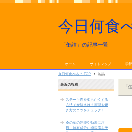
今日何食
「缶詰」の記事一覧
ホーム
サイトマップ
季
今日何食べる？ TOP
缶詰
最近の投稿
「
ステーキ肉を柔らかくする
方法で炭酸水は？原理や焼
き方のコツをチェック！
桑の葉の効能や効果に注
目！特有成分に糖尿病を予