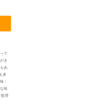
のって
存がき
のもあ
も多
油味・
ろな味
下処理