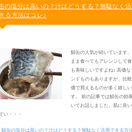
缶の塩分は高いの？汁はどうする？無駄なく活
きる方法はコレ♪
鯖缶の人気が続いています
まま食べてもアレンジして
も美味しいですよね♪ 高価な
ンドものもありますが、比
価で買えるものが多く嬉し
す。 前の記事では鯖缶の効
いてお話しました。肌に良
てい・・・
「鯖缶の塩分は高いの？汁はどうする？無駄なく活用できる方