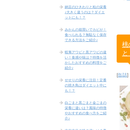
納豆のひきわりと粒の栄養
♪大きく違うのは？ダイエ
ットにも！？
みかんの箱買いでカビが！
食べられる？無駄なく保存
できる方法をご紹介♪
桃
と
蝦夷アワビと黒アワビの違
い！食感や味は？特徴を活
かしたおすすめの料理をご
紹介♪
[
缶詰
]
せせりの栄養に注目！定番
の焼き鳥はダイエット中に
も！？
白ごまと黒ごまと金ごまの
栄養に違いは？風味の特徴
やおすすめの食べ方をご紹
介♪