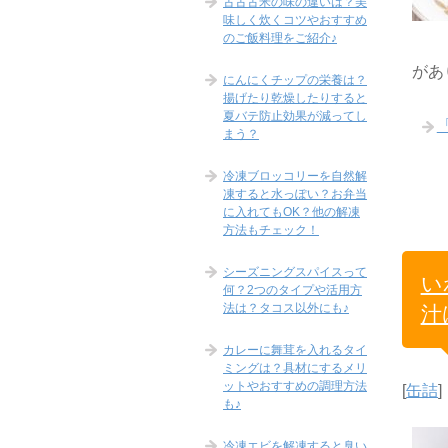
古古古米の味の違いは？美
味しく炊くコツやおすすめ
のご飯料理をご紹介♪
があ
にんにくチップの栄養は？
揚げたり乾燥したりすると
夏バテ防止効果が減ってし
まう？
冷凍ブロッコリーを自然解
凍すると水っぽい？お弁当
に入れてもOK？他の解凍
方法もチェック！
シーズニングスパイスって
い
何？2つのタイプや活用方
法は？タコス以外にも♪
汁
カレーに舞茸を入れるタイ
ミングは？具材にするメリ
ットやおすすめの調理方法
[
缶詰
]
も♪
冷凍エビを解凍すると臭い