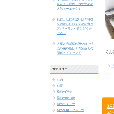
時が！？原因とおすすめの
方法をチェック！
秋鮭と紅鮭の違いは？特徴
を活かしたおすすめの食べ
方♪サーモンや鱒とどう分
ける？
大葉と赤紫蘇の違いは？特
徴や栄養価は？青紫蘇との
てお
関係もチェック！
カテゴリー
お肉
お茶
季節の野菜
季節の食べ物
旬のスイーツ
鯖
旬の果物・フルーツ
分