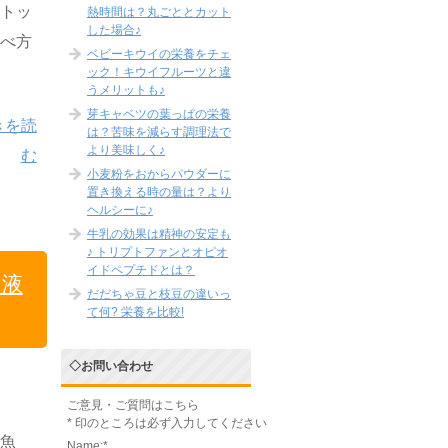
にトッ
熱時間は？丸ごととカット
した場合♪
食べ方
ベビーキウイの栄養をチェ
ック！キウイフルーツと違
うメリットも♪
芽キャベツの葉っぱの栄養
きを読
は？苦味を減らす調理法で
より美味しく♪
む
小麦粉をおからパウダーに
置き換える時の量は？より
ヘルシーに♪
牛乳の効果は精神の安定も
♪ トリプトファンとオピオ
イドペプチドとは？
た液
だだちゃ豆と枝豆の違いっ
て何? 栄養を比較!
◇お問い合わせ
ご意見・ご質問はこちら
*
印のところは必ず入力してください
青魚
Name:
*