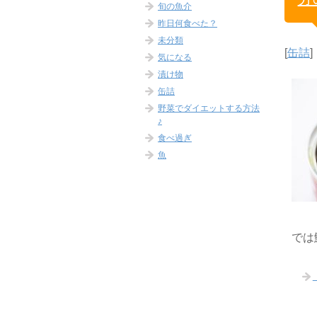
旬の魚介
昨日何食べた？
未分類
[
缶詰
]
気になる
漬け物
缶詰
野菜でダイエットする方法
♪
食べ過ぎ
魚
では