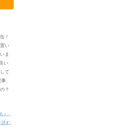
鯖缶！
に置い
ていま
良い
をして
記事、
るの？
も♪」
を読む