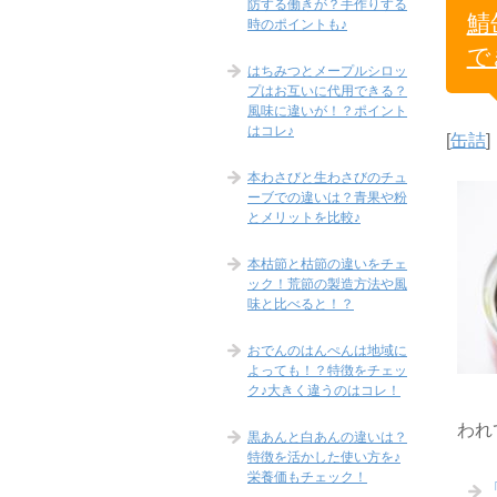
防する働きが？手作りする
鯖
時のポイントも♪
で
はちみつとメープルシロッ
プはお互いに代用できる？
風味に違いが！？ポイント
はコレ♪
[
缶詰
]
本わさびと生わさびのチュ
ーブでの違いは？青果や粉
とメリットを比較♪
本枯節と枯節の違いをチェ
ック！荒節の製造方法や風
味と比べると！？
おでんのはんぺんは地域に
よっても！？特徴をチェッ
ク♪大きく違うのはコレ！
われ
黒あんと白あんの違いは？
特徴を活かした使い方を♪
栄養価もチェック！