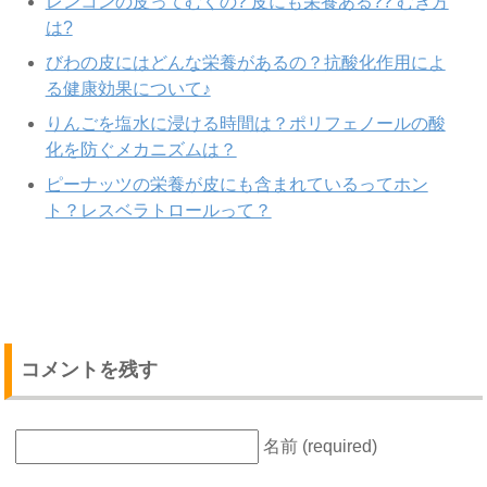
レンコンの皮ってむくの? 皮にも栄養ある?? むき方
は?
びわの皮にはどんな栄養があるの？抗酸化作用によ
る健康効果について♪
りんごを塩水に浸ける時間は？ポリフェノールの酸
化を防ぐメカニズムは？
ピーナッツの栄養が皮にも含まれているってホン
ト？レスベラトロールって？
コメントを残す
名前 (required)