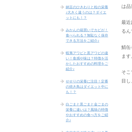
は品
納豆のひきわりと粒の栄養
♪大きく違うのは？ダイエ
ットにも！？
最近
みかんの箱買いでカビが！
るん
食べられる？無駄なく保存
できる方法をご紹介♪
鯖缶
蝦夷アワビと黒アワビの違
ます
い！食感や味は？特徴を活
かしたおすすめの料理をご
紹介♪
そこ
目し
せせりの栄養に注目！定番
の焼き鳥はダイエット中に
も！？
白ごまと黒ごまと金ごまの
栄養に違いは？風味の特徴
やおすすめの食べ方をご紹
介♪