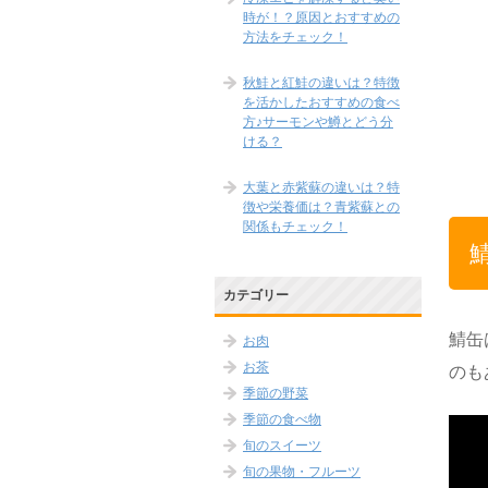
時が！？原因とおすすめの
方法をチェック！
秋鮭と紅鮭の違いは？特徴
を活かしたおすすめの食べ
方♪サーモンや鱒とどう分
ける？
大葉と赤紫蘇の違いは？特
徴や栄養価は？青紫蘇との
関係もチェック！
カテゴリー
鯖缶
お肉
お茶
のも
季節の野菜
季節の食べ物
旬のスイーツ
旬の果物・フルーツ