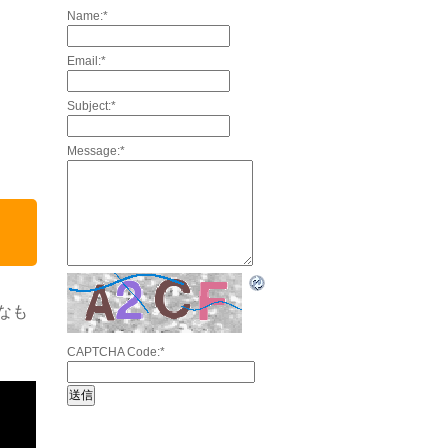
Name:
*
Email:
*
Subject:
*
Message:
*
なも
CAPTCHA Code:
*