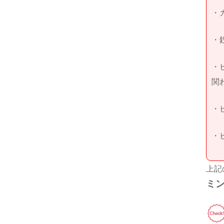
・
・
・
関
・
・
上記
ミン