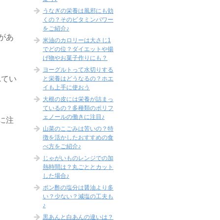
うなぎの栄養は風邪にも効
くの？そのビタミンパワー
をご紹介♪
があ
米油のカロリーは大さじ1
でどの位？ダイエットや揚
げ物やお菓子作りにも？
ヨーグルトって水切りする
れてい
と栄養はどうなるの？ホエ
イも上手に使おう
大根の皮には栄養が詰まっ
ているの？多種類のポリフ
ェノールの働きに注目♪
に注
山菜のこごみは苦いの？特
徴を活かしたおすすめの食
べ方をご紹介♪
じゃがいものレンジでの加
熱時間は？丸ごととカット
した場合♪
ポン酢の塩分は醤油より多
い？少ない？減塩の工夫も
♪
黒あんと白あんの違いは？