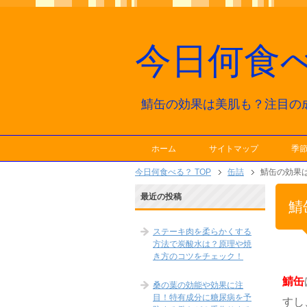
今日何食
鯖缶の効果は美肌も？注目の
ホーム
サイトマップ
季
今日何食べる？ TOP
缶詰
鯖缶の効果
最近の投稿
鯖
ステーキ肉を柔らかくする
方法で炭酸水は？原理や焼
き方のコツをチェック！
鯖缶
桑の葉の効能や効果に注
目！特有成分に糖尿病を予
すし