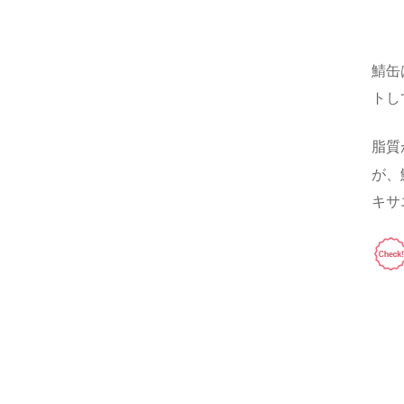
鯖缶
トし
脂質
が、
キサ