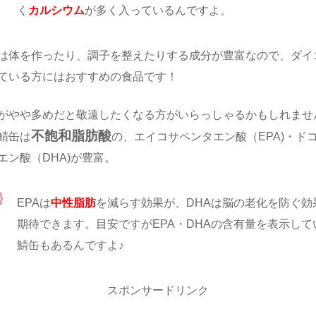
く
カルシウム
が多く入っているんですよ。
は体を作ったり、調子を整えたりする成分が豊富なので、ダイ
ている方にはおすすめの食品です！
がやや多めだと敬遠したくなる方がいらっしゃるかもしれませ
不飽和脂肪酸
鯖缶は
の、エイコサペンタエン酸（EPA)・ド
エン酸（DHA)が豊富。
EPAは
中性脂肪
を減らす効果が、DHAは脳の老化を防ぐ効
期待できます。目安ですがEPA・DHAの含有量を表示して
鯖缶もあるんですよ♪
スポンサードリンク