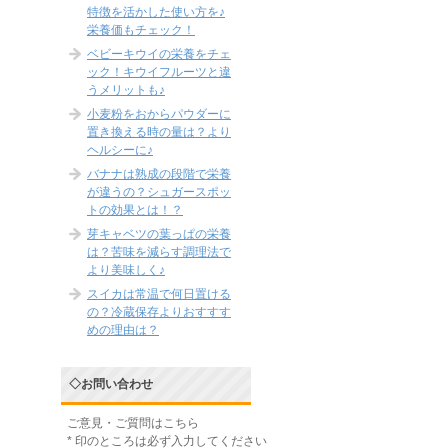
特徴を活かした使い方を♪
栄養価もチェック！
ベビーキウイの栄養をチェ
ック！キウイフルーツと違
うメリットも♪
小麦粉をおからパウダーに
置き換える時の量は？より
ヘルシーに♪
バナナは熟成の段階で栄養
が違うの？シュガースポッ
トの効果とは！？
芽キャベツの葉っぱの栄養
は？苦味を減らす調理法で
より美味しく♪
スイカは常温で何日置ける
の？冷蔵保存よりおすすす
めの理由は？
◇お問い合わせ
ご意見・ご質問はこちら
*
印のところは必ず入力してください