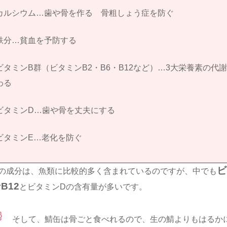
カルシウム…歯や骨を作る 骨粗しょう症を防ぐ
鉄分…貧血を予防する
ビタミンB群（ビタミンB2・B6・B12など）…3大栄養素の代
わる
ビタミンD…歯や骨を丈夫にする
ビタミンE…老化を防ぐ
ビ
の成分は、魚類に比較的多く含まれているのですが、中でも
B12
とビタミンDの含有量が多いです。
そして、鯖缶は骨ごと食べれるので、生の鯖よりもはるか