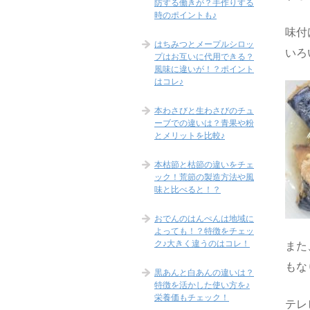
防する働きが？手作りする
時のポイントも♪
味付
はちみつとメープルシロッ
いろ
プはお互いに代用できる？
風味に違いが！？ポイント
はコレ♪
本わさびと生わさびのチュ
ーブでの違いは？青果や粉
とメリットを比較♪
本枯節と枯節の違いをチェ
ック！荒節の製造方法や風
味と比べると！？
おでんのはんぺんは地域に
よっても！？特徴をチェッ
ク♪大きく違うのはコレ！
また
もな
黒あんと白あんの違いは？
特徴を活かした使い方を♪
栄養価もチェック！
テレ