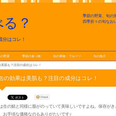
季節の野菜、旬の
べる？
四季折々の旬なお
成分はコレ！
節の野菜
季節の食べ物
旬の果物・フルーツ
旬の魚介
は美肌も？注目の成分はコレ！
缶の効果は美肌も？注目の成分はコレ！
は生の鯖と同様に脂がのっていて美味しいですよね。保存がき
、お手頃な価格なのもありがたいです♪