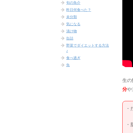
旬の魚介
昨日何食べた？
未分類
気になる
漬け物
缶詰
野菜でダイエットする方法
♪
食べ過ぎ
魚
生の
分
や
・
・