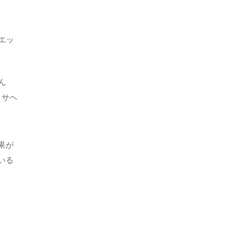
エッ
ん
コサヘ
果が
いる