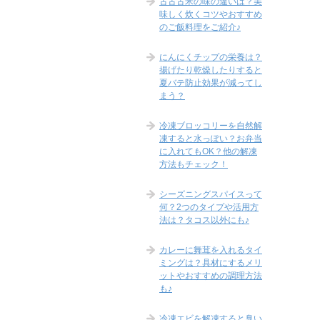
古古古米の味の違いは？美
味しく炊くコツやおすすめ
のご飯料理をご紹介♪
にんにくチップの栄養は？
揚げたり乾燥したりすると
夏バテ防止効果が減ってし
まう？
冷凍ブロッコリーを自然解
凍すると水っぽい？お弁当
に入れてもOK？他の解凍
方法もチェック！
シーズニングスパイスって
何？2つのタイプや活用方
法は？タコス以外にも♪
カレーに舞茸を入れるタイ
ミングは？具材にするメリ
ットやおすすめの調理方法
も♪
冷凍エビを解凍すると臭い