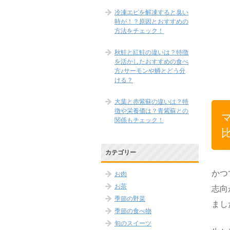
冷凍エビを解凍すると臭い
時が！？原因とおすすめの
方法をチェック！
秋鮭と紅鮭の違いは？特徴
を活かしたおすすめの食べ
方♪サーモンや鱒とどう分
ける？
大葉と赤紫蘇の違いは？特
徴や栄養価は？青紫蘇との
関係もチェック！
カテゴリー
かつ
お肉
お茶
志向
季節の野菜
まし
季節の食べ物
旬のスイーツ