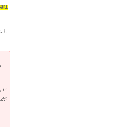
風味
まし
ま
など
品が