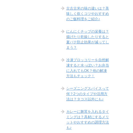
古古古米の味の違いは？美
味しく炊くコツやおすすめ
のご飯料理をご紹介♪
にんにくチップの栄養は？
揚げたり乾燥したりすると
夏バテ防止効果が減ってし
まう？
冷凍ブロッコリーを自然解
凍すると水っぽい？お弁当
に入れてもOK？他の解凍
方法もチェック！
シーズニングスパイスって
何？2つのタイプや活用方
法は？タコス以外にも♪
カレーに舞茸を入れるタイ
ミングは？具材にするメリ
ットやおすすめの調理方法
も♪