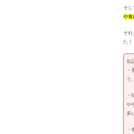
そし
や食
それ
た！
缶
・
う
・
や
多
・