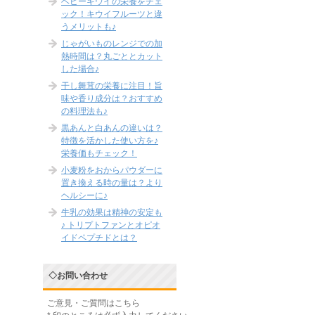
ベビーキウイの栄養をチェ
ック！キウイフルーツと違
うメリットも♪
じゃがいものレンジでの加
熱時間は？丸ごととカット
した場合♪
干し舞茸の栄養に注目！旨
味や香り成分は？おすすめ
の料理法も♪
黒あんと白あんの違いは？
特徴を活かした使い方を♪
栄養価もチェック！
小麦粉をおからパウダーに
置き換える時の量は？より
ヘルシーに♪
牛乳の効果は精神の安定も
♪ トリプトファンとオピオ
イドペプチドとは？
◇お問い合わせ
ご意見・ご質問はこちら