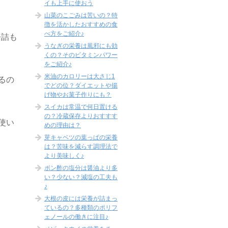
イも上手に使おう
山菜のこごみは苦いの？特
徴を活かしたおすすめの食
べ方をご紹介♪
缶詰も
うなぎの栄養は風邪にも効
くの？そのビタミンパワー
をご紹介♪
米油のカロリーは大さじ1
るの
でどの位？ダイエットや揚
げ物やお菓子作りにも？
スイカは常温で何日置ける
の？冷蔵保存よりおすすす
使い
めの理由は？
芽キャベツの葉っぱの栄養
は？苦味を減らす調理法で
より美味しく♪
ポン酢の塩分は醤油より多
い？少ない？減塩の工夫も
♪
大根の皮には栄養が詰まっ
ているの？多種類のポリフ
ェノールの働きに注目♪