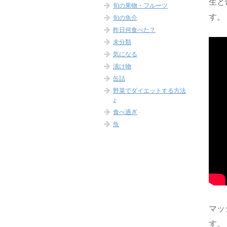
生と
旬の果物・フルーツ
す。
旬の魚介
昨日何食べた？
未分類
気になる
漬け物
缶詰
野菜でダイエットする方法
♪
食べ過ぎ
魚
マッ
す。