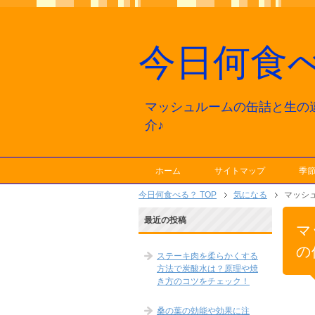
今日何食
マッシュルームの缶詰と生の
介♪
ホーム
サイトマップ
季
今日何食べる？ TOP
気になる
マッシ
最近の投稿
マ
の
ステーキ肉を柔らかくする
方法で炭酸水は？原理や焼
き方のコツをチェック！
桑の葉の効能や効果に注