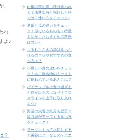
が、
山椒の実の黒い種は食べれ
る？未熟な時と完熟した時
では？使い方をチェック♪
冬瓜と瓜の違いをチェッ
ク！似ているものも？特徴
われ
を活かしたおすすめの料理
すよ♪
はコレ♪
つるむらさきの花は食べら
れるの？味やおすすめの食
べ方は？
小豆と小倉の違いをチェッ
ク！名古屋名物のトースト
に使われているあんこは？
パイナップルは食べ過ぎる
と血が出るのはなぜ？ブロ
メラインを上手に取り入れ
よう♪
海苔の栄養は鉄分も豊富？
吸収率がアップする食べ方
をチェック！
ヨーグルトって水切りする
は？
と栄養はどうなるの？ホエ