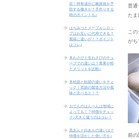
目！特有成分に糖尿病を予
普通
防する働きが？手作りする
たま
時のポイントも♪
はちみつとメープルシロッ
この
プはお互いに代用できる？
風味に違いが！？ポイント
がち
はコレ♪
本わさびと生わさびのチュ
ーブでの違いは？青果や粉
とメリットを比較♪
本枯節と枯節の違いをチェ
ック！荒節の製造方法や風
味と比べると！？
おでんのはんぺんは地域に
よっても！？特徴をチェッ
ク♪大きく違うのはコレ！
黒あんと白あんの違いは？
前の
特徴を活かした使い方を♪