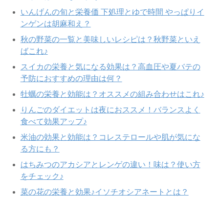
いんげんの旬と栄養価 下処理とゆで時間 やっぱりイ
ンゲンは胡麻和え？
秋の野菜の一覧と美味しいレシピは？秋野菜といえ
ばこれ♪
スイカの栄養と気になる効果は？高血圧や夏バテの
予防におすすめの理由は何？
牡蠣の栄養と効能は？オススメの組み合わせはこれ♪
りんごのダイエットは夜におススメ！バランスよく
食べて効果アップ♪
米油の効果と効能は？コレステロールや肌が気にな
る方にも？
はちみつのアカシアとレンゲの違い！味は？使い方
をチェック♪
菜の花の栄養と効果♪イソチオシアネートとは？