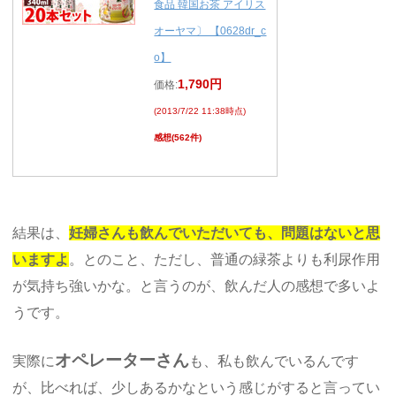
食品 韓国お茶 アイリス
オーヤマ〕 【0628dr_c
o】
1,790円
価格:
(2013/7/22 11:38時点)
感想(562件)
結果は、
妊婦さんも飲んでいただいても、問題はないと思
いますよ
。とのこと、ただし、普通の緑茶よりも利尿作用
が気持ち強いかな。と言うのが、飲んだ人の感想で多いよ
うです。
オペレーターさん
実際に
も、私も飲んでいるんです
が、比べれば、少しあるかなという感じがすると言ってい