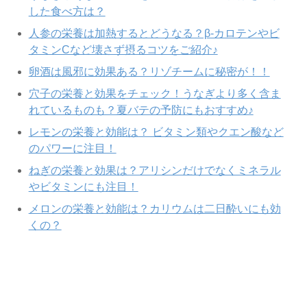
した食べ方は？
人参の栄養は加熱するとどうなる？β-カロテンやビ
タミンCなど壊さず摂るコツをご紹介♪
卵酒は風邪に効果ある？リゾチームに秘密が！！
穴子の栄養と効果をチェック！うなぎより多く含ま
れているものも？夏バテの予防にもおすすめ♪
レモンの栄養と効能は？ ビタミン類やクエン酸など
のパワーに注目！
ねぎの栄養と効果は？アリシンだけでなくミネラル
やビタミンにも注目！
メロンの栄養と効能は？カリウムは二日酔いにも効
くの？