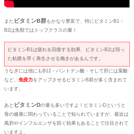
ビタミンB群
また
もかなり豊富で、特にビタミンB1・
B2は魚類ではトップクラスの量！
ビタミンB1は疲れを回復する効果、ビタミンB2は弱っ
た粘膜を早く再生させる働きがあるんです。
うなぎには他にもB12・パントテン酸・そして肝には葉酸
など、
免疫力
をアップさせるビタミンB群が多く含まれて
います。
ビタミンD
あと
の量も多いですよ！ビタミンDというと
骨の健康に関わっていることで知られていますが、最近は
風邪やインフルエンザを防ぐ効果もあることで注目されて
いますよ。