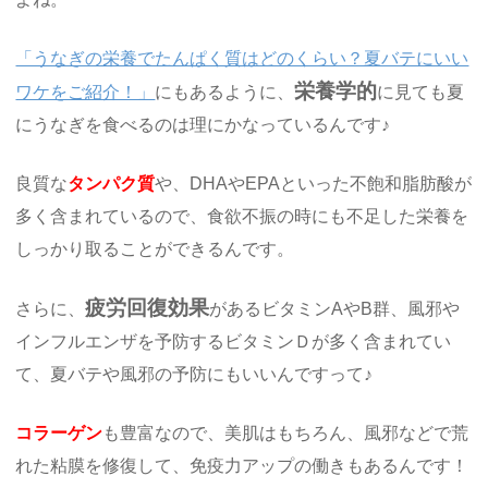
「うなぎの栄養でたんぱく質はどのくらい？夏バテにいい
栄養学的
ワケをご紹介！」
にもあるように、
に見ても夏
にうなぎを食べるのは理にかなっているんです♪
良質な
タンパク質
や、DHAやEPAといった不飽和脂肪酸が
多く含まれているので、食欲不振の時にも不足した栄養を
しっかり取ることができるんです。
疲労回復効果
さらに、
があるビタミンAやB群、風邪や
インフルエンザを予防するビタミンＤが多く含まれてい
て、夏バテや風邪の予防にもいいんですって♪
コラーゲン
も豊富なので、美肌はもちろん、風邪などで荒
れた粘膜を修復して、免疫力アップの働きもあるんです！