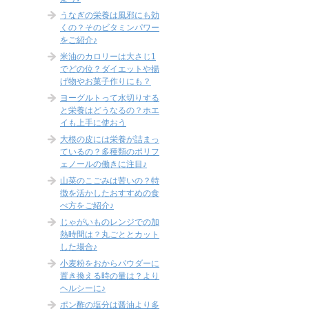
うなぎの栄養は風邪にも効
くの？そのビタミンパワー
をご紹介♪
米油のカロリーは大さじ1
でどの位？ダイエットや揚
げ物やお菓子作りにも？
ヨーグルトって水切りする
と栄養はどうなるの？ホエ
イも上手に使おう
大根の皮には栄養が詰まっ
ているの？多種類のポリフ
ェノールの働きに注目♪
山菜のこごみは苦いの？特
徴を活かしたおすすめの食
べ方をご紹介♪
じゃがいものレンジでの加
熱時間は？丸ごととカット
した場合♪
小麦粉をおからパウダーに
置き換える時の量は？より
ヘルシーに♪
ポン酢の塩分は醤油より多