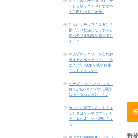
古古古米の味の違いは？美
味しく炊くコツやおすすめ
のご飯料理をご紹介♪
にんにくチップの栄養は？
揚げたり乾燥したりすると
夏バテ防止効果が減ってし
まう？
冷凍ブロッコリーを自然解
凍すると水っぽい？お弁当
に入れてもOK？他の解凍
方法もチェック！
シーズニングスパイスって
何？2つのタイプや活用方
法は？タコス以外にも♪
カレーに舞茸を入れるタイ
ミングは？具材にするメリ
ットやおすすめの調理方法
も♪
野
冷凍エビを解凍すると臭い