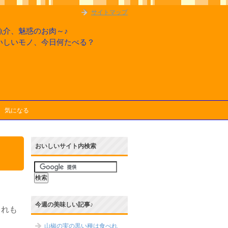
サイトマップ
魚介、魅惑のお肉～♪
いしいモノ、今日何たべる？
気になる
おいしいサイト内検索
今週の美味しい記事♪
これも
山椒の実の黒い種は食べれ