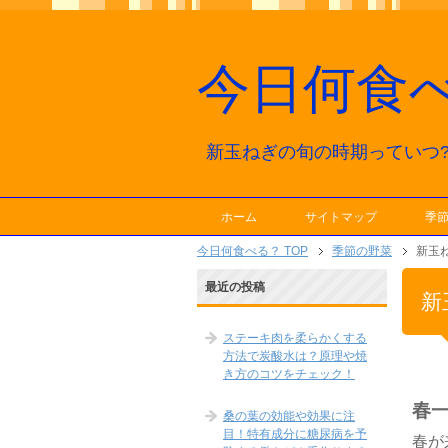
今日何食
新玉ねぎの旬の時期っていつ?
ホーム
サイトマップ
季
今日何食べる？ TOP
季節の野菜
新玉
最近の投稿
新
ステーキ肉を柔らかくする
方法で炭酸水は？原理や焼
き方のコツをチェック！
春
桑の葉の効能や効果に注
目！特有成分に糖尿病を予
春が