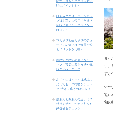
防する働きが？手作りする
時のポイントも♪
はちみつとメープルシロッ
プはお互いに代用できる？
風味に違いが！？ポイント
はコレ♪
本わさびと生わさびのチュ
ーブでの違いは？青果や粉
とメリットを比較♪
食べ
本枯節と枯節の違いをチェ
ック！荒節の製造方法や風
す。
味と比べると！？
すか
おでんのはんぺんは地域に
よっても！？特徴をチェッ
です
ク♪大きく違うのはコレ！
違い
黒あんと白あんの違いは？
旬の
特徴を活かした使い方を♪
栄養価もチェック！