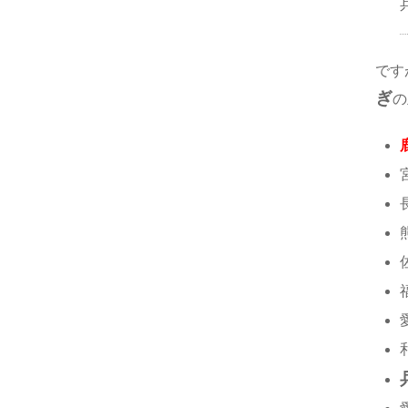
です
ぎ
の