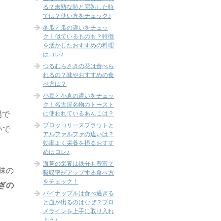
る？未熟な時と完熟した時
では？使い方をチェック♪
冬瓜と瓜の違いをチェッ
ク！似ているものも？特徴
を活かしたおすすめの料理
はコレ♪
つるむらさきの花は食べら
れるの？味やおすすめの食
べ方は？
小豆と小倉の違いをチェッ
ク！名古屋名物のトースト
に使われているあんこは？
場で
ブロッコリースプラウトと
いで
アルファルファの違いは？
効率よく栄養を摂るおすす
めはコレ♪
海苔の栄養は鉄分も豊富？
味の
吸収率がアップする食べ方
をチェック！
ぎの
パイナップルは食べ過ぎる
と血が出るのはなぜ？ブロ
メラインを上手に取り入れ
よう♪