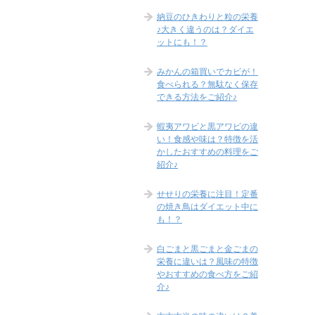
納豆のひきわりと粒の栄養
♪大きく違うのは？ダイエ
ットにも！？
みかんの箱買いでカビが！
食べられる？無駄なく保存
できる方法をご紹介♪
蝦夷アワビと黒アワビの違
い！食感や味は？特徴を活
かしたおすすめの料理をご
紹介♪
せせりの栄養に注目！定番
の焼き鳥はダイエット中に
も！？
白ごまと黒ごまと金ごまの
栄養に違いは？風味の特徴
やおすすめの食べ方をご紹
介♪