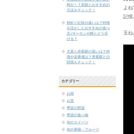
時が！？原因とおすすめの
よね
方法をチェック！
記憶
秋鮭と紅鮭の違いは？特徴
を活かしたおすすめの食べ
玉ね
方♪サーモンや鱒とどう分
ける？
大葉と赤紫蘇の違いは？特
徴や栄養価は？青紫蘇との
関係もチェック！
カテゴリー
お肉
お茶
季節の野菜
季節の食べ物
旬のスイーツ
旬の果物・フルーツ