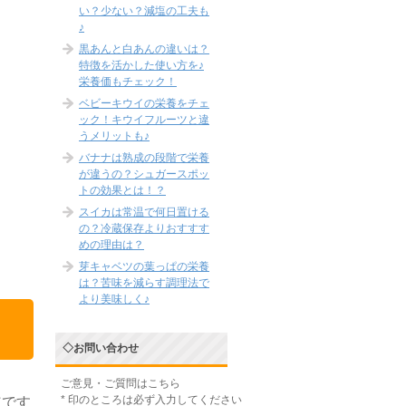
い？少ない？減塩の工夫も
♪
黒あんと白あんの違いは？
特徴を活かした使い方を♪
栄養価もチェック！
ベビーキウイの栄養をチェ
ック！キウイフルーツと違
うメリットも♪
バナナは熟成の段階で栄養
が違うの？シュガースポッ
トの効果とは！？
スイカは常温で何日置ける
の？冷蔵保存よりおすすす
めの理由は？
芽キャベツの葉っぱの栄養
は？苦味を減らす調理法で
より美味しく♪
◇お問い合わせ
ご意見・ご質問はこちら
*
印のところは必ず入力してください
道です