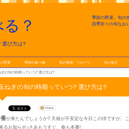
季節の野菜、旬の
べる？
四季折々の旬なお
 選び方は?
節の野菜
季節の食べ物
旬の果物・フルーツ
旬の魚介
ねぎの旬の時期っていつ? 選び方は?
玉ねぎの旬の時期っていつ? 選び方は?
一番
が来たんでしょうか? 天候が不安定な今日この頃ですが、
来るお知らせ♪さあもうすぐ、春も本番!