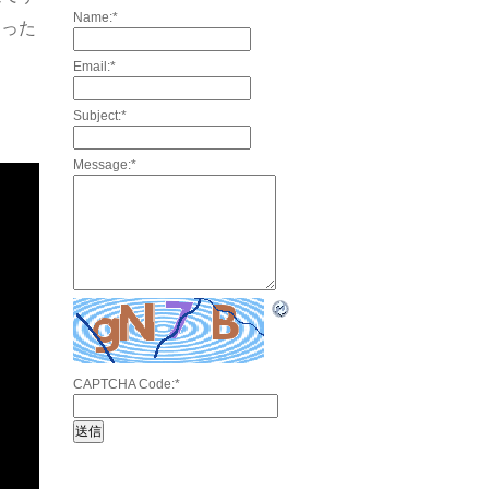
Name:
*
習った
Email:
*
Subject:
*
Message:
*
CAPTCHA Code:
*