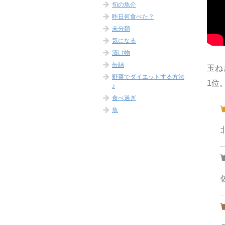
旬の魚介
昨日何食べた？
未分類
気になる
漬け物
缶詰
玉ね
野菜でダイエットする方法
1位
♪
食べ過ぎ
魚