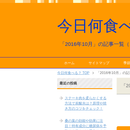
今日何食
「2016年10月」の記事一覧（1
ホーム
サイトマップ
季
今日何食べる？ TOP
「2016年10月」の
最近の投稿
「2
ステーキ肉を柔らかくする
方法で炭酸水は？原理や焼
き方のコツをチェック！
桑の葉の効能や効果に注
目！特有成分に糖尿病を予