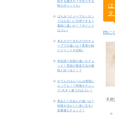
防する働きが？手作りする
は
時のポイントも♪
タ
はちみつとメープルシロッ
プはお互いに代用できる？
風味に違いが！？ポイント
はコレ♪
[
気に
本わさびと生わさびのチュ
ーブでの違いは？青果や粉
とメリットを比較♪
本枯節と枯節の違いをチェ
ック！荒節の製造方法や風
味と比べると！？
おでんのはんぺんは地域に
よっても！？特徴をチェッ
ク♪大きく違うのはコレ！
天然
黒あんと白あんの違いは？
特徴を活かした使い方を♪
栄養価もチェック！