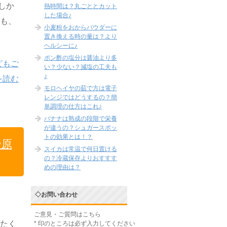
しか
熱時間は？丸ごととカット
した場合♪
ても、
小麦粉をおからパウダーに
置き換える時の量は？より
ヘルシーに♪
ポン酢の塩分は醤油より多
ピもご
い？少ない？減塩の工夫も
♪
を読む
モロヘイヤの茹で方は電子
レンジではどうするの？簡
単調理の仕方はこれ♪
バナナは熟成の段階で栄養
が違うの？シュガースポッ
トの効果とは！？
や原
スイカは常温で何日置ける
の？冷蔵保存よりおすすす
めの理由は？
◇お問い合わせ
ご意見・ご質問はこちら
冷たく
*
印のところは必ず入力してください