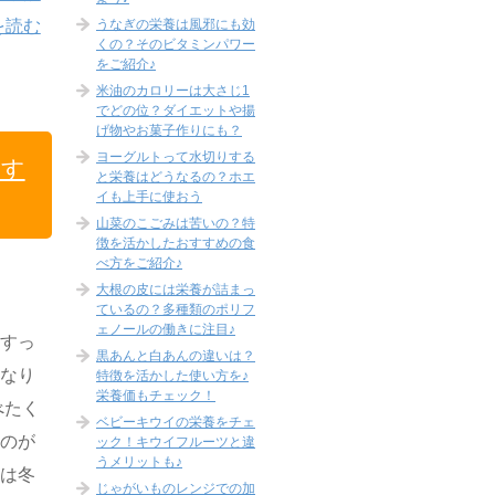
うなぎの栄養は風邪にも効
を読む
くの？そのビタミンパワー
をご紹介♪
米油のカロリーは大さじ1
でどの位？ダイエットや揚
げ物やお菓子作りにも？
ヨーグルトって水切りする
おす
と栄養はどうなるの？ホエ
イも上手に使おう
山菜のこごみは苦いの？特
徴を活かしたおすすめの食
べ方をご紹介♪
大根の皮には栄養が詰まっ
ているの？多種類のポリフ
ェノールの働きに注目♪
はすっ
黒あんと白あんの違いは？
くなり
特徴を活かした使い方を♪
栄養価もチェック！
べたく
ベビーキウイの栄養をチェ
くのが
ック！キウイフルーツと違
うメリットも♪
ぶは冬
じゃがいものレンジでの加