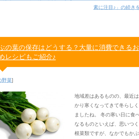
素に注目♪」の続き
ぶの葉の保存はどうする？大量に消費できる
めレシピもご紹介♪
の野菜
]
地域差はあるものの、最近
かり寒くなってきて冬らし
ましたね。 冬の寒い日に食
なるものといえば、思いつ
根菜類ですが、なかでもか