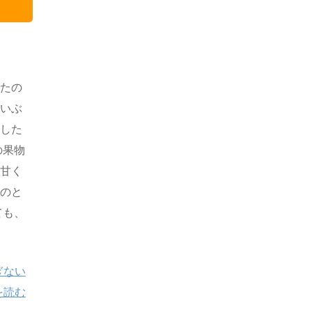
きたの
だいぶ
ました
の果物
、甘く
ものと
ても、
ぎない
を読む