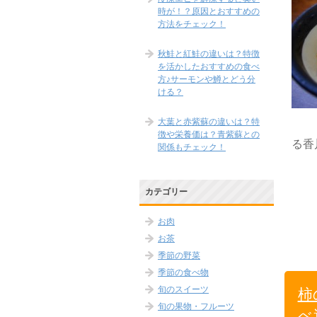
時が！？原因とおすすめの
方法をチェック！
秋鮭と紅鮭の違いは？特徴
を活かしたおすすめの食べ
方♪サーモンや鱒とどう分
ける？
大葉と赤紫蘇の違いは？特
徴や栄養価は？青紫蘇との
る香
関係もチェック！
カテゴリー
お肉
お茶
季節の野菜
季節の食べ物
旬のスイーツ
柿
旬の果物・フルーツ
べ