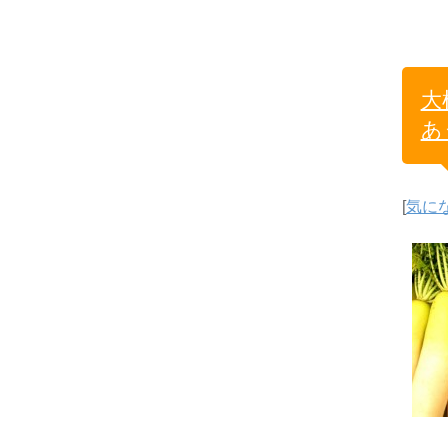
大
あ
[
気に