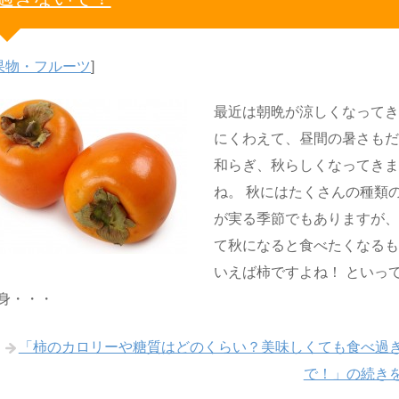
果物・フルーツ
]
最近は朝晩が涼しくなって
にくわえて、昼間の暑さも
和らぎ、秋らしくなってき
ね。 秋にはたくさんの種類
が実る季節でもありますが
て秋になると食べたくなる
いえば柿ですよね！ といっ
身・・・
「柿のカロリーや糖質はどのくらい？美味しくても食べ過
で！」の続き