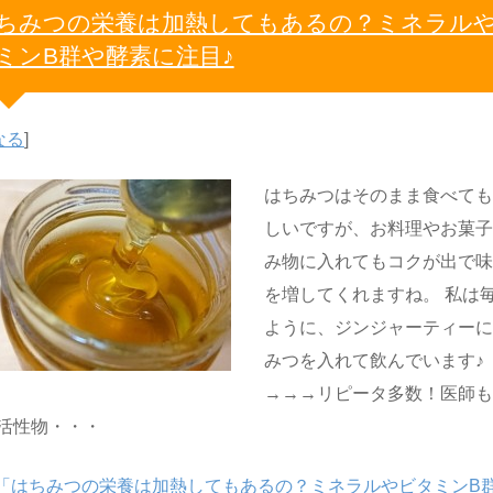
ちみつの栄養は加熱してもあるの？ミネラル
ミンB群や酵素に注目♪
なる
]
はちみつはそのまま食べて
しいですが、お料理やお菓
み物に入れてもコクが出で
を増してくれますね。 私は
ように、ジンジャーティー
みつを入れて飲んでいます♪
→→→リピータ多数！医師
活性物・・・
「はちみつの栄養は加熱してもあるの？ミネラルやビタミンB