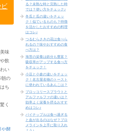
る？未熟な時と完熟した時
やビ
では？使い方をチェック♪
冬瓜と瓜の違いをチェッ
ク！似ているものも？特徴
を活かしたおすすめの料理
はコレ♪
つるむらさきの花は食べら
れるの？味やおすすめの食
べ方は？
も美味
海苔の栄養は鉄分も豊富？
子や飲
吸収率がアップする食べ方
をチェック！
味わい
小豆と小倉の違いをチェッ
毎朝の
ク！名古屋名物のトースト
に使われているあんこは？
にはち
ブロッコリースプラウトと
アルファルファの違いは？
効率よく栄養を摂るおすす
も驚く
めはコレ♪
パイナップルは食べ過ぎる
と血が出るのはなぜ？ブロ
メラインを上手に取り入れ
群や酵
よう♪