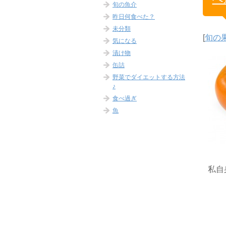
旬の魚介
昨日何食べた？
未分類
[
旬の
気になる
漬け物
缶詰
野菜でダイエットする方法
♪
食べ過ぎ
魚
私自