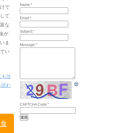
Name:
*
だけで
にして
Email:
*
豊富な
Subject:
*
味が
ていま
Message:
*
れてい
にも注
を読む
CAPTCHA Code:
*
も食