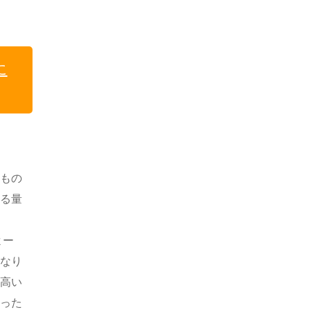
に
いもの
べる量
よー
きなり
、高い
もった