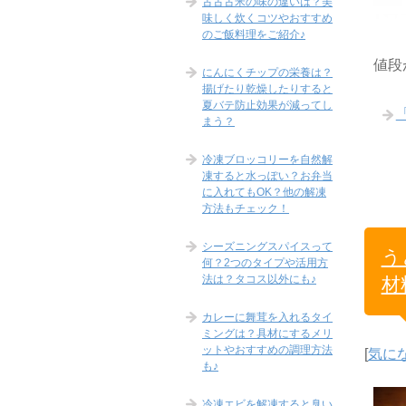
古古古米の味の違いは？美
味しく炊くコツやおすすめ
のご飯料理をご紹介♪
値段
にんにくチップの栄養は？
揚げたり乾燥したりすると
夏バテ防止効果が減ってし
まう？
冷凍ブロッコリーを自然解
凍すると水っぽい？お弁当
に入れてもOK？他の解凍
方法もチェック！
シーズニングスパイスって
う
何？2つのタイプや活用方
法は？タコス以外にも♪
材
カレーに舞茸を入れるタイ
ミングは？具材にするメリ
ットやおすすめの調理方法
[
気に
も♪
冷凍エビを解凍すると臭い