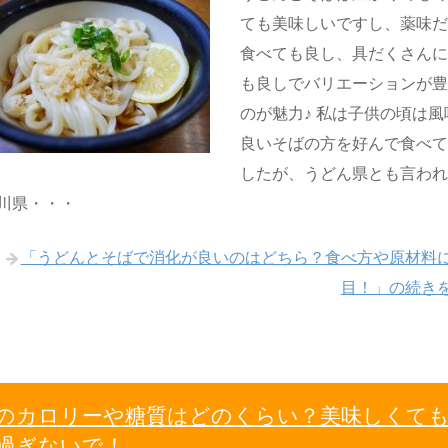
ても美味しいですし、薬味
食べても良し、具だくさん
も良しでバリエーションが
のが魅力♪ 私は子供の頃は風
良いそばの方を好んで食べ
したが、うどん県とも言わ
川県・・・
「うどんとそばで消化が良いのはどちら？食べ方や原材料
目！」の続き
のカロリーや糖質はどのくらい？美味しくて
過ぎないで！