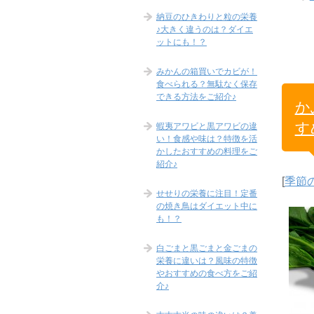
納豆のひきわりと粒の栄養
♪大きく違うのは？ダイエ
ットにも！？
みかんの箱買いでカビが！
食べられる？無駄なく保存
できる方法をご紹介♪
か
す
蝦夷アワビと黒アワビの違
い！食感や味は？特徴を活
かしたおすすめの料理をご
紹介♪
[
季節
せせりの栄養に注目！定番
の焼き鳥はダイエット中に
も！？
白ごまと黒ごまと金ごまの
栄養に違いは？風味の特徴
やおすすめの食べ方をご紹
介♪