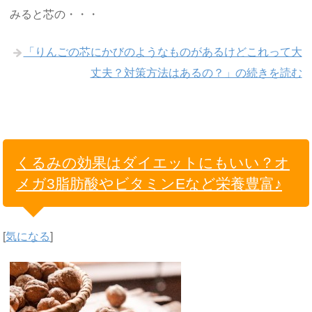
みると芯の・・・
「りんごの芯にかびのようなものがあるけどこれって大
丈夫？対策方法はあるの？」の続きを読む
くるみの効果はダイエットにもいい？オ
メガ3脂肪酸やビタミンEなど栄養豊富♪
[
気になる
]