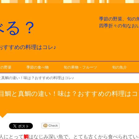
季節の野菜、旬の
べる？
四季折々の旬なお
おすすめの料理はコレ♪
節の野菜
季節の食べ物
旬の果物・フルーツ
旬の魚介
と真鯛の違い！味は？おすすめの料理はコレ♪
目鯛と真鯛の違い！味は？おすすめの料理はコ
人にとって
鯛
はなじみ深い魚で、とても古くから食べられてい