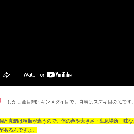
しかし金目鯛はキンメダイ目で、真鯛はスズキ目の魚です
鯛と真鯛は種類が違うので、体の色や大きさ・生息場所・味な
があるんですよ。