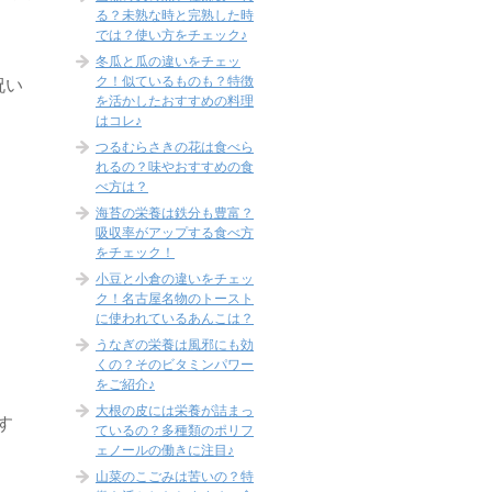
る？未熟な時と完熟した時
では？使い方をチェック♪
冬瓜と瓜の違いをチェッ
ク！似ているものも？特徴
祝い
を活かしたおすすめの料理
はコレ♪
つるむらさきの花は食べら
れるの？味やおすすめの食
べ方は？
海苔の栄養は鉄分も豊富？
吸収率がアップする食べ方
をチェック！
小豆と小倉の違いをチェッ
ク！名古屋名物のトースト
に使われているあんこは？
うなぎの栄養は風邪にも効
くの？そのビタミンパワー
をご紹介♪
大根の皮には栄養が詰まっ
す
ているの？多種類のポリフ
ェノールの働きに注目♪
山菜のこごみは苦いの？特