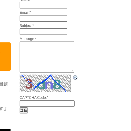
Email:
*
Subject:
*
Message:
*
を
目鯛
CAPTCHA Code:
*
すよ