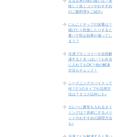
古古古米の味の違いは？美
味しく炊くコツやおすすめ
のご飯料理をご紹介♪
にんにくチップの栄養は？
揚げたり乾燥したりすると
夏バテ防止効果が減ってし
まう？
冷凍ブロッコリーを自然解
凍すると水っぽい？お弁当
に入れてもOK？他の解凍
方法もチェック！
シーズニングスパイスって
何？2つのタイプや活用方
法は？タコス以外にも♪
カレーに舞茸を入れるタイ
ミングは？具材にするメリ
ットやおすすめの調理方法
も♪
冷凍エビを解凍すると臭い