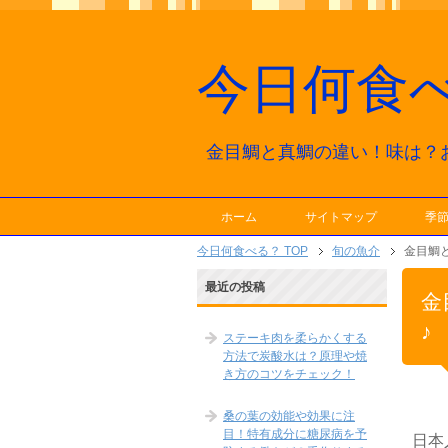
今日何食
金目鯛と真鯛の違い！味は？
ホーム
サイトマップ
季
今日何食べる？ TOP
旬の魚介
金目鯛
最近の投稿
金
♪
ステーキ肉を柔らかくする
方法で炭酸水は？原理や焼
き方のコツをチェック！
桑の葉の効能や効果に注
目！特有成分に糖尿病を予
日本