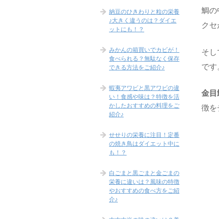
鯛の
納豆のひきわりと粒の栄養
♪大きく違うのは？ダイエ
クセ
ットにも！？
みかんの箱買いでカビが！
そし
食べられる？無駄なく保存
です
できる方法をご紹介♪
蝦夷アワビと黒アワビの違
金目
い！食感や味は？特徴を活
かしたおすすめの料理をご
徴を
紹介♪
せせりの栄養に注目！定番
の焼き鳥はダイエット中に
も！？
白ごまと黒ごまと金ごまの
栄養に違いは？風味の特徴
やおすすめの食べ方をご紹
介♪