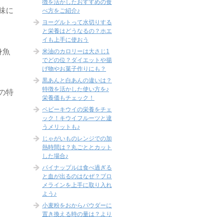
徴を活かしたおすすめの食
味に
べ方をご紹介♪
ヨーグルトって水切りする
と栄養はどうなるの？ホエ
イも上手に使おう
身魚
米油のカロリーは大さじ1
でどの位？ダイエットや揚
げ物やお菓子作りにも？
黒あんと白あんの違いは？
特徴を活かした使い方を♪
の特
栄養価もチェック！
ベビーキウイの栄養をチェ
ック！キウイフルーツと違
うメリットも♪
じゃがいものレンジでの加
熱時間は？丸ごととカット
した場合♪
パイナップルは食べ過ぎる
と血が出るのはなぜ？ブロ
メラインを上手に取り入れ
よう♪
小麦粉をおからパウダーに
置き換える時の量は？より