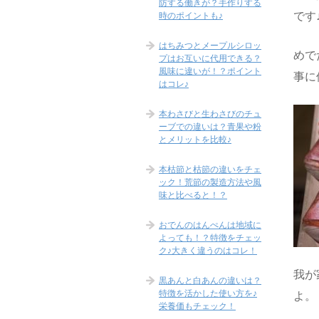
防する働きが？手作りする
です
時のポイントも♪
はちみつとメープルシロッ
めで
プはお互いに代用できる？
風味に違いが！？ポイント
事に
はコレ♪
本わさびと生わさびのチュ
ーブでの違いは？青果や粉
とメリットを比較♪
本枯節と枯節の違いをチェ
ック！荒節の製造方法や風
味と比べると！？
おでんのはんぺんは地域に
よっても！？特徴をチェッ
ク♪大きく違うのはコレ！
我が
黒あんと白あんの違いは？
特徴を活かした使い方を♪
よ。
栄養価もチェック！