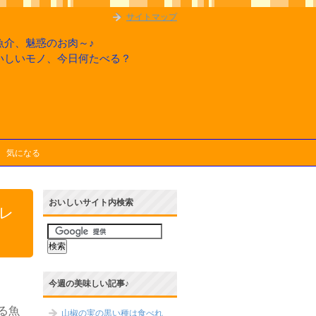
サイトマップ
魚介、魅惑のお肉～♪
いしいモノ、今日何たべる？
気になる
おいしいサイト内検索
レ
今週の美味しい記事♪
る魚
山椒の実の黒い種は食べれ