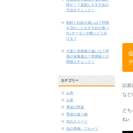
時が！？原因とおすすめの
方法をチェック！
秋鮭と紅鮭の違いは？特徴
を活かしたおすすめの食べ
方♪サーモンや鱒とどう分
ける？
大葉と赤紫蘇の違いは？特
徴や栄養価は？青紫蘇との
関係もチェック！
カテゴリー
以前
お肉
など
お茶
季節の野菜
どち
季節の食べ物
ね♪
旬のスイーツ
旬の果物・フルーツ