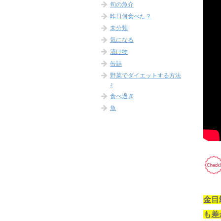
旬の魚介
昨日何食べた？
未分類
気になる
漬け物
缶詰
野菜でダイエットする方法
♪
食べ過ぎ
魚
金目
も差