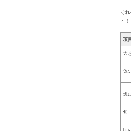
それ
す！
項
大
体
斑
旬
国