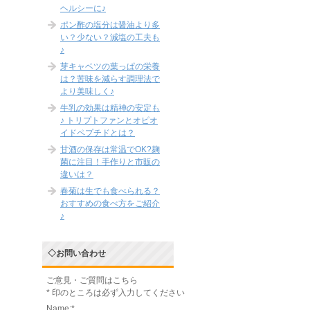
ヘルシーに♪
ポン酢の塩分は醤油より多
い？少ない？減塩の工夫も
♪
芽キャベツの葉っぱの栄養
は？苦味を減らす調理法で
より美味しく♪
牛乳の効果は精神の安定も
♪ トリプトファンとオピオ
イドペプチドとは？
甘酒の保存は常温でOK?麹
菌に注目！手作りと市販の
違いは？
春菊は生でも食べられる？
おすすめの食べ方をご紹介
♪
◇お問い合わせ
ご意見・ご質問はこちら
*
印のところは必ず入力してください
Name:
*