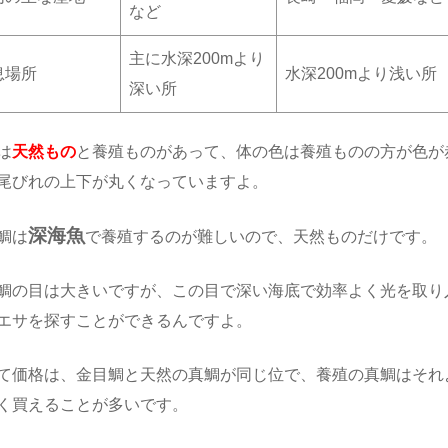
など
主に水深200mより
息場所
水深200mより浅い所
深い所
は
天然もの
と養殖ものがあって、体の色は養殖ものの方が色が
尾びれの上下が丸くなっていますよ。
深海魚
鯛は
で養殖するのが難しいので、天然ものだけです。
鯛の目は大きいですが、この目で深い海底で効率よく光を取り
エサを探すことができるんですよ。
て価格は、金目鯛と天然の真鯛が同じ位で、養殖の真鯛はそれ
く買えることが多いです。