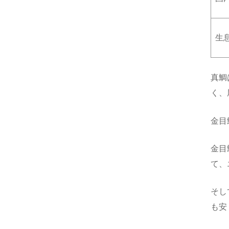
生
真鯛
く、
金目
金目
て、
そし
も安