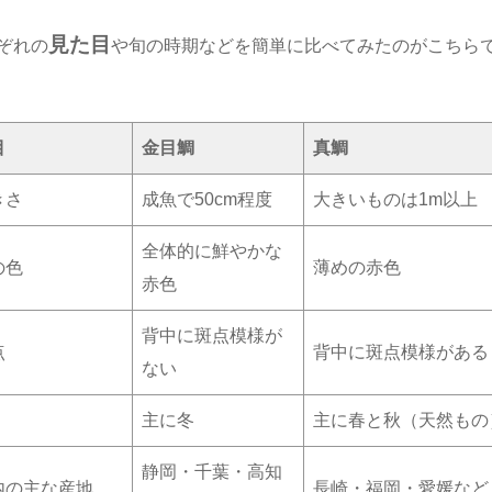
見た目
ぞれの
や旬の時期などを簡単に比べてみたのがこちら
目
金目鯛
真鯛
きさ
成魚で50cm程度
大きいものは1m以上
全体的に鮮やかな
の色
薄めの赤色
赤色
背中に斑点模様が
点
背中に斑点模様がある
ない
主に冬
主に春と秋（天然もの
静岡・千葉・高知
内の主な産地
長崎・福岡・愛媛など