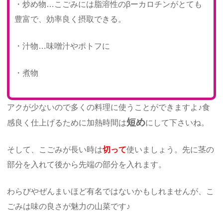
・炒め物…こごみには脂溶性のβーカロチンがとても
豊富で、効率良く摂取できる。
・汁物…味噌汁やポトフに
・煮物
アクが少ないので多くの料理に使うことができますよ♪食
短め
感良く仕上げるために加熱時間は
にして下さいね。
そして、こごみが長い時は
切って
使いましょう。先に茎の
部分を入れて後から先端の部分を入れます。
わらびやぜんまいほど有名ではないかもしれませんが、こ
ごみは味の良さが魅力の山菜です♪