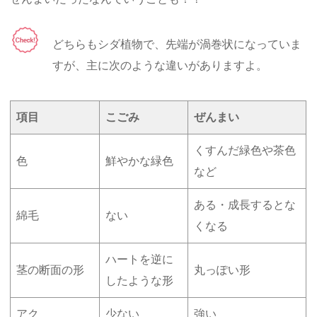
どちらもシダ植物で、先端が渦巻状になっていま
すが、主に次のような違いがありますよ。
項目
こごみ
ぜんまい
くすんだ緑色や茶色
色
鮮やかな緑色
など
ある・成長するとな
綿毛
ない
くなる
ハートを逆に
茎の断面の形
丸っぽい形
したような形
アク
少ない
強い