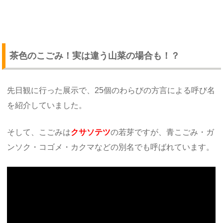
茶色のこごみ！実は違う山菜の場合も！？
先日観に行った展示で、25個のわらびの方言による呼び名
を紹介していました。
そして、こごみは
クサソテツ
の若芽ですが、青こごみ・ガ
ンソク・コゴメ・カクマなどの別名でも呼ばれています。