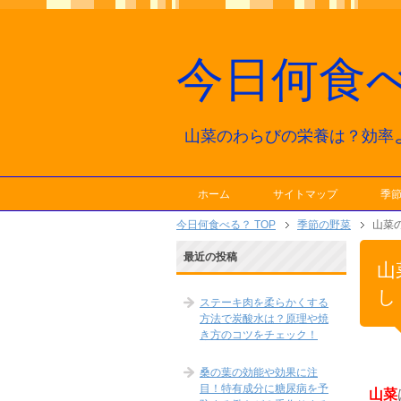
今日何食
山菜のわらびの栄養は？効率
ホーム
サイトマップ
季
今日何食べる？ TOP
季節の野菜
山菜
最近の投稿
山
し
ステーキ肉を柔らかくする
方法で炭酸水は？原理や焼
き方のコツをチェック！
桑の葉の効能や効果に注
目！特有成分に糖尿病を予
山菜