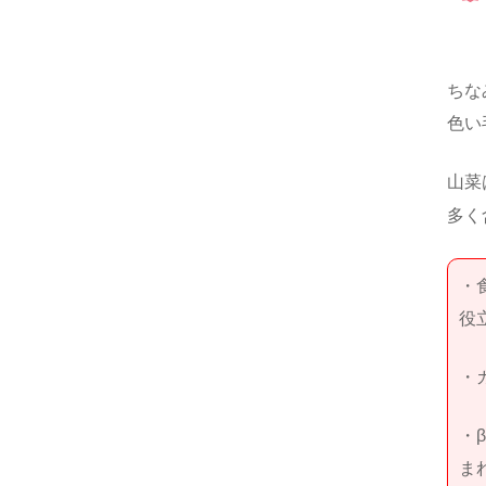
ちな
色い
山菜
多く
・
役
・
・
ま