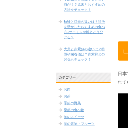
時が！？原因とおすすめの
方法をチェック！
秋鮭と紅鮭の違いは？特徴
を活かしたおすすめの食べ
方♪サーモンや鱒とどう分
ける？
大葉と赤紫蘇の違いは？特
徴や栄養価は？青紫蘇との
関係もチェック！
日本
カテゴリー
れて
お肉
お茶
季節の野菜
季節の食べ物
旬のスイーツ
旬の果物・フルーツ