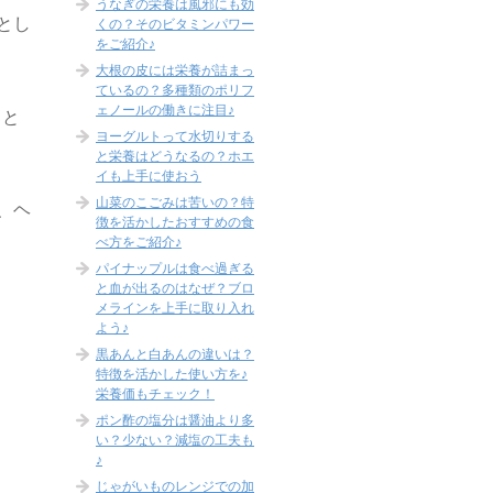
うなぎの栄養は風邪にも効
とし
くの？そのビタミンパワー
をご紹介♪
大根の皮には栄養が詰まっ
ているの？多種類のポリフ
ェノールの働きに注目♪
こと
ヨーグルトって水切りする
と栄養はどうなるの？ホエ
イも上手に使おう
山菜のこごみは苦いの？特
、ヘ
徴を活かしたおすすめの食
べ方をご紹介♪
パイナップルは食べ過ぎる
と血が出るのはなぜ？ブロ
メラインを上手に取り入れ
よう♪
黒あんと白あんの違いは？
特徴を活かした使い方を♪
栄養価もチェック！
ポン酢の塩分は醤油より多
い？少ない？減塩の工夫も
♪
じゃがいものレンジでの加