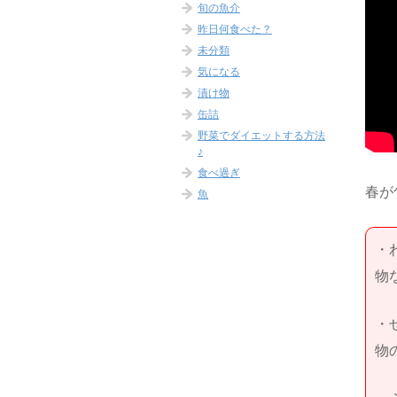
旬の魚介
昨日何食べた？
未分類
気になる
漬け物
缶詰
野菜でダイエットする方法
♪
食べ過ぎ
春が
魚
・
物
・
物