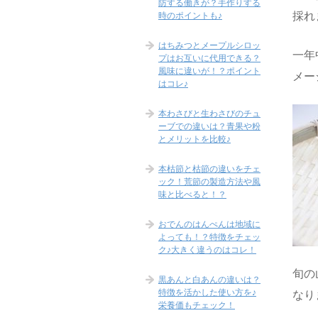
防する働きが？手作りする
採れ
時のポイントも♪
はちみつとメープルシロッ
一年
プはお互いに代用できる？
風味に違いが！？ポイント
メー
はコレ♪
本わさびと生わさびのチュ
ーブでの違いは？青果や粉
とメリットを比較♪
本枯節と枯節の違いをチェ
ック！荒節の製造方法や風
味と比べると！？
おでんのはんぺんは地域に
よっても！？特徴をチェッ
ク♪大きく違うのはコレ！
旬の
黒あんと白あんの違いは？
特徴を活かした使い方を♪
なり
栄養価もチェック！