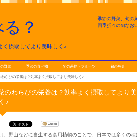
季節の野菜、旬の
べる？
四季折々の旬なお
よく摂取してより美味しく♪
節の野菜
季節の食べ物
旬の果物・フルーツ
旬の魚介
のわらびの栄養は？効率よく摂取してより美味しく♪
菜のわらびの栄養は？効率よく摂取してより美
く♪
は、野山などに自生する食用植物のことで、日本では多くの種