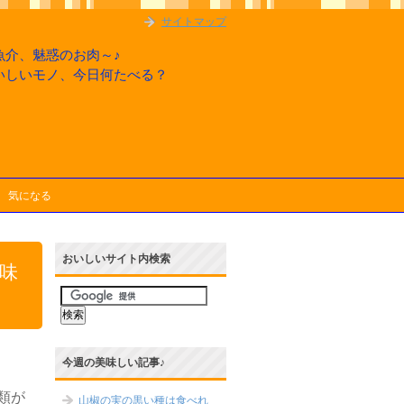
サイトマップ
魚介、魅惑のお肉～♪
いしいモノ、今日何たべる？
気になる
おいしいサイト内検索
味
今週の美味しい記事♪
類が
山椒の実の黒い種は食べれ