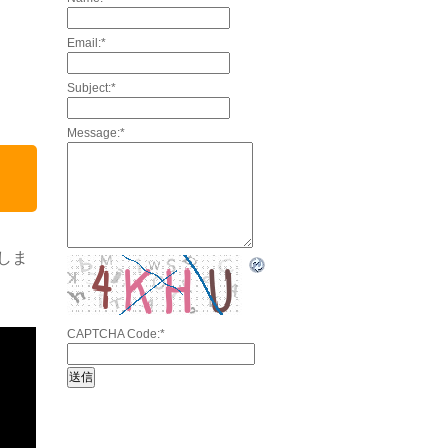
Email:
*
Subject:
*
Message:
*
しま
CAPTCHA Code:
*