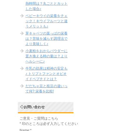
熱時間は？丸ごととカット
した場合♪
ベビーキウイの栄養をチェ
ック！キウイフルーツと違
うメリットも♪
芽キャベツの葉っぱの栄養
は？苦味を減らす調理法で
より美味しく♪
小麦粉をおからパウダーに
置き換える時の量は？より
ヘルシーに♪
牛乳の効果は精神の安定も
♪ トリプトファンとオピオ
イドペプチドとは？
だだちゃ豆と枝豆の違いっ
て何? 栄養を比較!
◇お問い合わせ
ご意見・ご質問はこちら
*
印のところは必ず入力してください
Name:
*