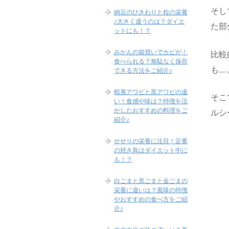
そし
納豆のひきわりと粒の栄養
♪大きく違うのは？ダイエ
た部
ットにも！？
みかんの箱買いでカビが！
比較
食べられる？無駄なく保存
も…
できる方法をご紹介♪
蝦夷アワビと黒アワビの違
そこ
い！食感や味は？特徴を活
かしたおすすめの料理をご
ルシ
紹介♪
せせりの栄養に注目！定番
の焼き鳥はダイエット中に
も！？
白ごまと黒ごまと金ごまの
栄養に違いは？風味の特徴
やおすすめの食べ方をご紹
介♪