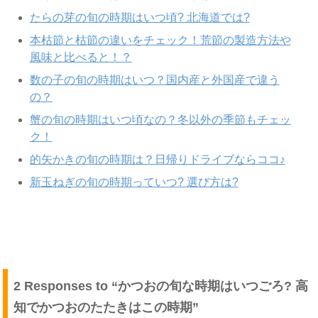
たらの芽の旬の時期はいつ頃? 北海道では?
本枯節と枯節の違いをチェック！荒節の製造方法や
風味と比べると！？
数の子の旬の時期はいつ？国内産と外国産で違う
の？
蟹の旬の時期はいつ頃なの？冬以外の季節もチェッ
ク！
的矢かきの旬の時期は？日帰りドライブならココ♪
新玉ねぎの旬の時期っていつ? 選び方は?
2 Responses to “かつおの旬な時期はいつごろ? 高
知でかつおのたたきはこの時期”