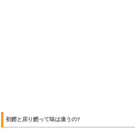
初鰹と戻り鰹って味は違うの?