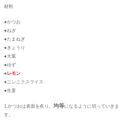
材料
●かつお
●ねぎ
●たまねぎ
●きょうり
●大葉
●ゆず
●
レモン
●ニンニクスライス
●生姜
均等
1.かつおは表面を炙り、
になるように切っていきま
す。