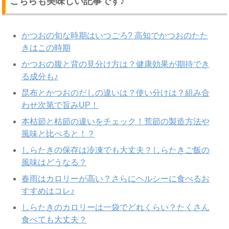
こちらも美味しい記事です♪
かつおの旬な時期はいつごろ? 高知でかつおのたた
きはこの時期
かつおの腹と背の見分け方は？健康効果が期待でき
る成分も♪
昆布とかつおのだしの違いは？使い分けは？組み合
わせ次第で旨みUP！
本枯節と枯節の違いをチェック！荒節の製造方法や
風味と比べると！？
しらたきの保存は冷凍でも大丈夫？しらたきご飯の
風味はどうなる？
春雨はカロリーが高い？さらにヘルシーに食べるお
すすめはコレ♪
しらたきのカロリーは一袋でどれくらい？たくさん
食べても大丈夫？