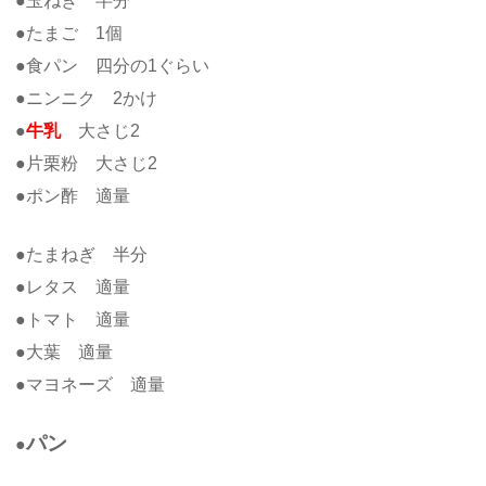
●玉ねぎ 半分
●たまご 1個
●食パン 四分の1ぐらい
●ニンニク 2かけ
●
牛乳
大さじ2
●片栗粉 大さじ2
●ポン酢 適量
●たまねぎ 半分
●レタス 適量
●トマト 適量
●大葉 適量
●マヨネーズ 適量
パン
●