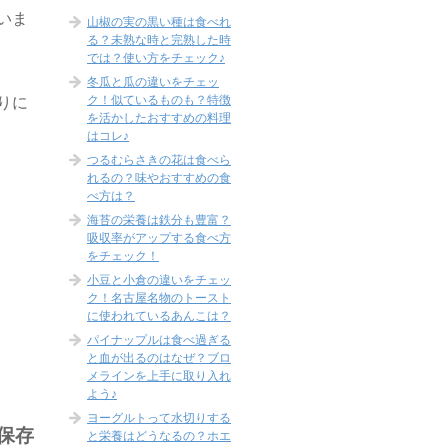
いま
山椒の実の黒い種は食べれ
る？未熟な時と完熟した時
では？使い方をチェック♪
冬瓜と瓜の違いをチェッ
ク！似ているものも？特徴
りに
を活かしたおすすめの料理
はコレ♪
つるむらさきの花は食べら
れるの？味やおすすめの食
べ方は？
海苔の栄養は鉄分も豊富？
吸収率がアップする食べ方
をチェック！
小豆と小倉の違いをチェッ
ク！名古屋名物のトースト
に使われているあんこは？
パイナップルは食べ過ぎる
と血が出るのはなぜ？ブロ
メラインを上手に取り入れ
よう♪
ヨーグルトって水切りする
保存
と栄養はどうなるの？ホエ