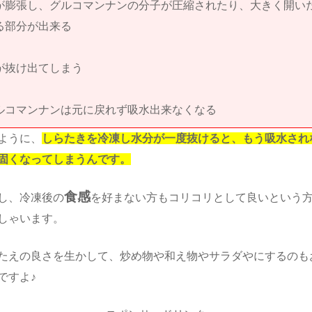
が膨張し、グルコマンナンの分子が圧縮されたり、大きく開い
る部分が出来る
が抜け出てしまう
ルコマンナンは元に戻れず吸水出来なくなる
ように、
しらたきを冷凍し水分が一度抜けると、もう吸水され
固くなってしまうんです。
食感
し、冷凍後の
を好まない方もコリコリとして良いという
しゃいます。
たえの良さを生かして、炒め物や和え物やサラダやにするのも
ですよ♪