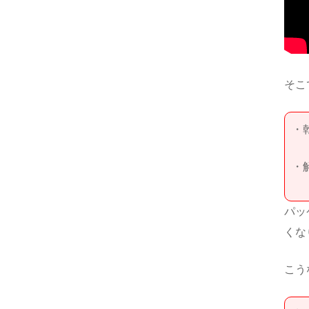
そこ
・
・
パッ
くな
こう