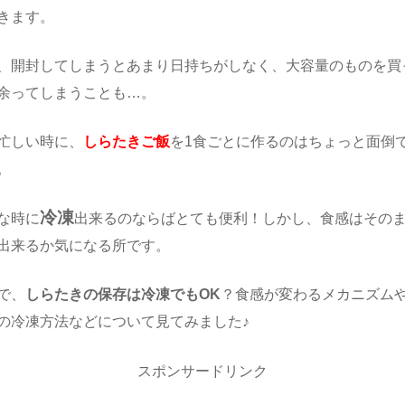
きます。
、開封してしまうとあまり日持ちがしなく、大容量のものを買
余ってしまうことも…。
忙しい時に、
しらたきご飯
を1食ごとに作るのはちょっと面倒
。
冷凍
な時に
出来るのならばとても便利！しかし、食感はその
出来るか気になる所です。
で、
しらたきの保存は冷凍でもOK
？食感が変わるメカニズム
の冷凍方法などについて見てみました♪
スポンサードリンク