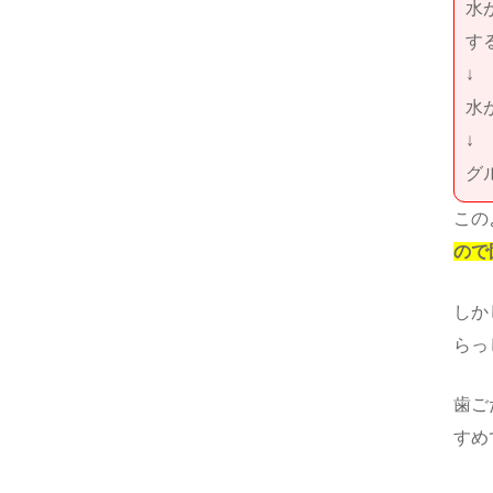
水
す
↓
水
↓
グ
この
ので
しか
らっ
歯ご
すめ