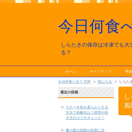
今日何食
しらたきの保存は冷凍でも大
る？
ホーム
サイトマップ
季
今日何食べる？ TOP
気になる
しらた
最近の投稿
し
風
ステーキ肉を柔らかくする
方法で炭酸水は？原理や焼
き方のコツをチェック！
桑の葉の効能や効果に注