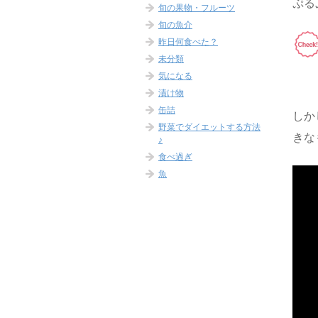
ぷる
旬の果物・フルーツ
旬の魚介
昨日何食べた？
未分類
気になる
漬け物
缶詰
しか
野菜でダイエットする方法
きな
♪
食べ過ぎ
魚