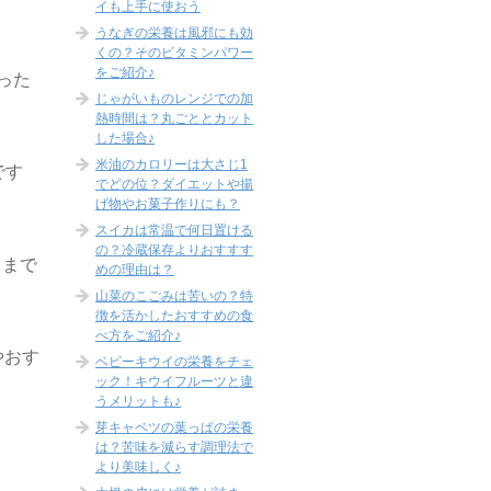
イも上手に使おう
うなぎの栄養は風邪にも効
くの？そのビタミンパワー
をご紹介♪
った
じゃがいものレンジでの加
熱時間は？丸ごととカット
した場合♪
米油のカロリーは大さじ1
です
でどの位？ダイエットや揚
げ物やお菓子作りにも？
スイカは常温で何日置ける
の？冷蔵保存よりおすすす
ままで
めの理由は？
山菜のこごみは苦いの？特
徴を活かしたおすすめの食
べ方をご紹介♪
やおす
ベビーキウイの栄養をチェ
ック！キウイフルーツと違
うメリットも♪
芽キャベツの葉っぱの栄養
は？苦味を減らす調理法で
より美味しく♪