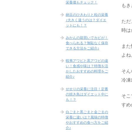
栄養価もチェック！
もき
納豆のひきわりと粒の栄養
♪大きく違うのは？ダイエ
ただ
ットにも！？
時は
みかんの箱買いでカビが！
食べられる？無駄なく保存
また
できる方法をご紹介♪
よね
蝦夷アワビと黒アワビの違
い！食感や味は？特徴を活
そん
かしたおすすめの料理をご
紹介♪
冷凍
せせりの栄養に注目！定番
の焼き鳥はダイエット中に
そこ
も！？
すめ
白ごまと黒ごまと金ごまの
栄養に違いは？風味の特徴
やおすすめの食べ方をご紹
介♪