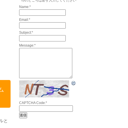
*
印のところは必ず入力してください
Name:
*
Email:
*
Subject:
*
Message:
*
ム
CAPTCHA Code:
*
ルと