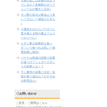
大根の皮には栄養が詰まっ
ているの？多種類のポリフ
ェノールの働きに注目♪
ポン酢の塩分は醤油より多
い？少ない？減塩の工夫も
♪
小麦粉をおからパウダーに
置き換える時の量は？より
ヘルシーに♪
もずく酢の効果的な食べ
方！いつ食べれば良い？相
乗効果に期待♪
バナナは熟成の段階で栄養
が違うの？シュガースポッ
トの効果とは！？
干し舞茸の栄養に注目！旨
味や香り成分は？おすすめ
の料理法も♪
◇お問い合わせ
ご意見・ご質問はこちら