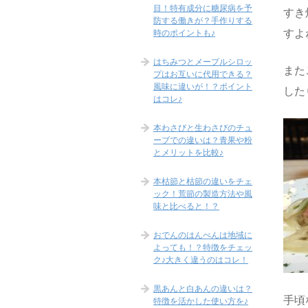
目！特有成分に糖尿病を予
すき
防する働きが？手作りする
すよ
時のポイントも♪
はちみつとメープルシロッ
また
プはお互いに代用できる？
風味に違いが！？ポイント
した
はコレ♪
本わさびと生わさびのチュ
ーブでの違いは？青果や粉
とメリットを比較♪
本枯節と枯節の違いをチェ
ック！荒節の製造方法や風
味と比べると！？
おでんのはんぺんは地域に
よっても！？特徴をチェッ
ク♪大きく違うのはコレ！
黒あんと白あんの違いは？
手頃
特徴を活かした使い方を♪