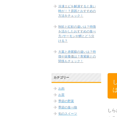
冷凍エビを解凍すると臭い
時が！？原因とおすすめの
方法をチェック！
秋鮭と紅鮭の違いは？特徴
を活かしたおすすめの食べ
方♪サーモンや鱒とどう分
ける？
大葉と赤紫蘇の違いは？特
徴や栄養価は？青紫蘇との
関係もチェック！
カテゴリー
お肉
お茶
季節の野菜
季節の食べ物
しら
旬のスイーツ