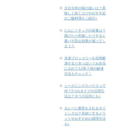
古古古米の味の違いは？美
味しく炊くコツやおすすめ
のご飯料理をご紹介♪
にんにくチップの栄養は？
揚げたり乾燥したりすると
夏バテ防止効果が減ってし
まう？
冷凍ブロッコリーを自然解
凍すると水っぽい？お弁当
に入れてもOK？他の解凍
方法もチェック！
シーズニングスパイスって
何？2つのタイプや活用方
法は？タコス以外にも♪
カレーに舞茸を入れるタイ
ミングは？具材にするメリ
ットやおすすめの調理方法
も♪