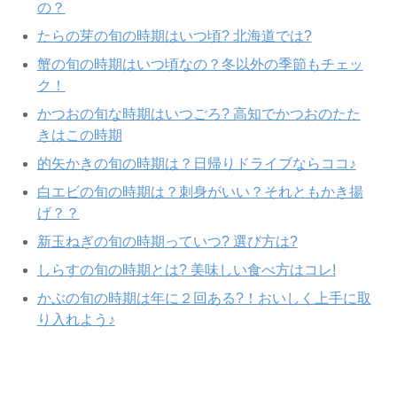
の？
たらの芽の旬の時期はいつ頃? 北海道では?
蟹の旬の時期はいつ頃なの？冬以外の季節もチェッ
ク！
かつおの旬な時期はいつごろ? 高知でかつおのたた
きはこの時期
的矢かきの旬の時期は？日帰りドライブならココ♪
白エビの旬の時期は？刺身がいい？それともかき揚
げ？？
新玉ねぎの旬の時期っていつ? 選び方は?
しらすの旬の時期とは? 美味しい食べ方はコレ!
かぶの旬の時期は年に２回ある?！おいしく上手に取
り入れよう♪