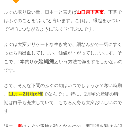
ふぐの取り扱い量、日本一と言えば
山口県下関市
。下関で
はふぐのことを“ふく”と言います。これは、縁起をかつい
で“福 ”につながるように“ふく”と呼ぶんです。
ふぐは大変デリケートな生き物で、網なんかで一気にすく
ったら内出血してしまい、価値が下がってしまいます。そ
延縄漁
こで、1本釣りか
という方法で漁をするしかないの
です。
さて、そんな下関のふぐの旬はいつでしょうか？寒い時期
、
11月～2月頃が旬
でなんです。特に、2月頃の産卵の時
期は白子も充実していて、もちろん身も大変おいしいので
す。
逆に、
夏
はふぐの毒性が強くなるので、調理師も避ける傾