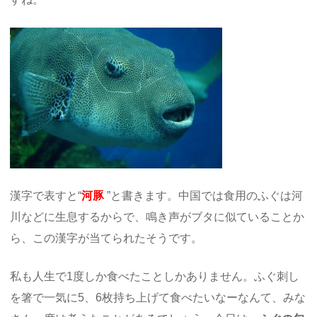
漢字で表すと“
河豚
”と書きます。中国では食用のふぐは河
川などに生息するからで、鳴き声がブタに似ていることか
ら、この漢字が当てられたそうです。
私も人生で1度しか食べたことしかありません。ふぐ刺し
を箸で一気に5、6枚持ち上げて食べたいなーなんて、みな