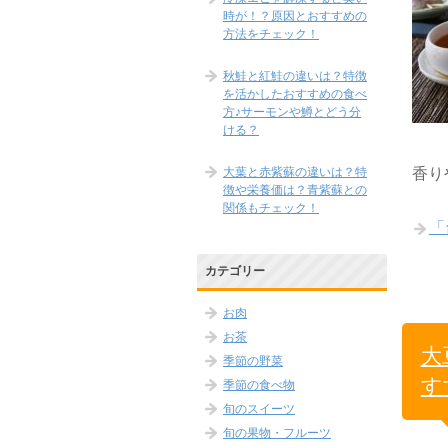
時が！？原因とおすすめの
方法をチェック！
秋鮭と紅鮭の違いは？特徴
を活かしたおすすめの食べ
方♪サーモンや鱒とどう分
ける？
大葉と赤紫蘇の違いは？特
香り
徴や栄養価は？青紫蘇との
関係もチェック！
「
カテゴリー
お肉
お茶
大
季節の野菜
す
季節の食べ物
旬のスイーツ
旬の果物・フルーツ