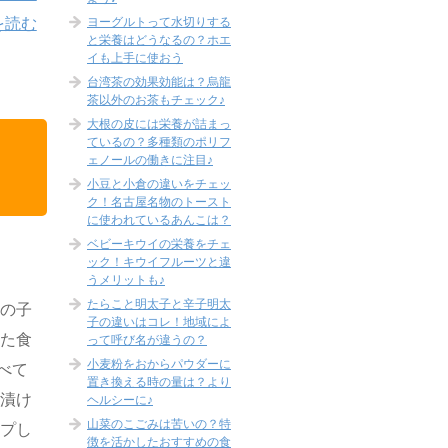
ヨーグルトって水切りする
を読む
と栄養はどうなるの？ホエ
イも上手に使おう
台湾茶の効果効能は？烏龍
茶以外のお茶もチェック♪
大根の皮には栄養が詰まっ
ているの？多種類のポリフ
ェノールの働きに注目♪
小豆と小倉の違いをチェッ
ク！名古屋名物のトースト
に使われているあんこは？
ベビーキウイの栄養をチェ
ック！キウイフルーツと違
うメリットも♪
たらこと明太子と辛子明太
数の子
子の違いはコレ！地域によ
した食
って呼び名が違うの？
小麦粉をおからパウダーに
べて
置き換える時の量は？より
前漬け
ヘルシーに♪
山菜のこごみは苦いの？特
ップし
徴を活かしたおすすめの食