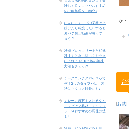
古古古米の味の違いは？美
味しく炊くコツやおすすめ
のご飯料理をご紹介♪
か・
にんにくチップの栄養は？
揚げたり乾燥したりすると
夏バテ防止効果が減ってし
まう？
冷凍ブロッコリーを自然解
凍すると水っぽい？お弁当
に入れてもOK？他の解凍
方法もチェック！
シーズニングスパイスって
台
何？2つのタイプや活用方
法は？タコス以外にも♪
カレーに舞茸を入れるタイ
[
お茶
]
ミングは？具材にするメリ
ットやおすすめの調理方法
も♪
冷凍エビを解凍すると臭い