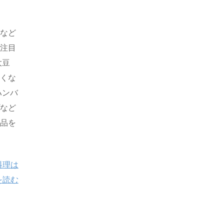
誌など
い注目
大豆
ぱくな
ハンバ
プなど
商品を
料理は
を読む