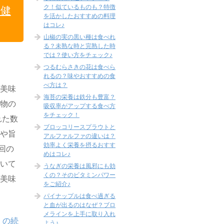
ク！似ているものも？特徴
る健
を活かしたおすすめの料理
はコレ♪
山椒の実の黒い種は食べれ
る？未熟な時と完熟した時
では？使い方をチェック♪
つるむらさきの花は食べら
れるの？味やおすすめの食
べ方は？
て美味
海苔の栄養は鉄分も豊富？
べ物の
吸収率がアップする食べ方
をチェック！
れた数
ブロッコリースプラウトと
感や旨
アルファルファの違いは？
効率よく栄養を摂るおすす
回の
めはコレ♪
ついて
うなぎの栄養は風邪にも効
くの？そのビタミンパワー
り美味
をご紹介♪
パイナップルは食べ過ぎる
と血が出るのはなぜ？ブロ
メラインを上手に取り入れ
」の続
よう♪