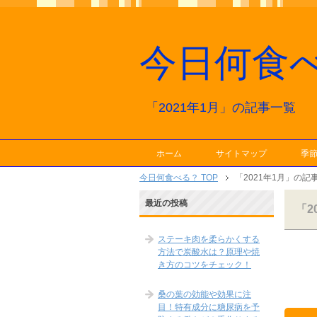
今日何食
「2021年1月」の記事一覧
ホーム
サイトマップ
季
今日何食べる？ TOP
「2021年1月」の記
最近の投稿
「2
ステーキ肉を柔らかくする
方法で炭酸水は？原理や焼
き方のコツをチェック！
桑の葉の効能や効果に注
目！特有成分に糖尿病を予