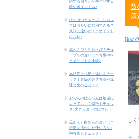
防する働きが？手作りする
数
時のポイントも♪
康
はちみつとメープルシロッ
プはお互いに代用できる？
風味に違いが！？ポイント
はコレ♪
[
旬の
本わさびと生わさびのチュ
ーブでの違いは？青果や粉
とメリットを比較♪
本枯節と枯節の違いをチェ
ック！荒節の製造方法や風
味と比べると！？
おでんのはんぺんは地域に
よっても！？特徴をチェッ
ク♪大きく違うのはコレ！
しく
黒あんと白あんの違いは？
特徴を活かした使い方を♪
栄養価もチェック！
「