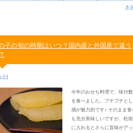
き
の子の旬の時期はいつ？国内産と外国産で違う
？
魚介
]
今年のおせち料理で、味付
を食べました。プチプチと
感が魅力的です♪ そのまま食
も充分美味しいですが、松
に入れるとさらに旨味がア