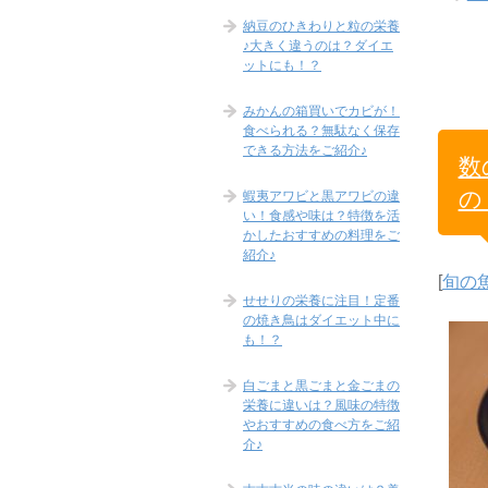
納豆のひきわりと粒の栄養
♪大きく違うのは？ダイエ
ットにも！？
みかんの箱買いでカビが！
食べられる？無駄なく保存
できる方法をご紹介♪
数
の
蝦夷アワビと黒アワビの違
い！食感や味は？特徴を活
かしたおすすめの料理をご
紹介♪
[
旬の
せせりの栄養に注目！定番
の焼き鳥はダイエット中に
も！？
白ごまと黒ごまと金ごまの
栄養に違いは？風味の特徴
やおすすめの食べ方をご紹
介♪