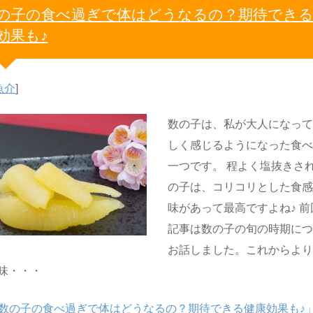
の子の食べ過ぎで体はどうなるの？期待でき
効果も♪
魚介
]
数の子は、私が大人になっ
しく感じるようになった食
一つです。 程よく塩抜きさ
の子は、コリコリとした食
味があって最高ですよね♪ 前
記事は数の子の旬の時期に
お話しました。これからよ
味・・・
数の子の食べ過ぎで体はどうなるの？期待できる健康効果も♪