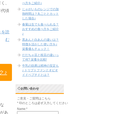
古く、
べ方をご紹介♪
じゃがいものレンジでの加
年代頃
熱時間は？丸ごととカット
した場合♪
春菊は生でも食べられる？
おすすめの食べ方をご紹介
きを読
♪
む
黒あんと白あんの違いは？
特徴を活かした使い方を♪
栄養価もチェック！
だだちゃ豆と枝豆の違いっ
て何? 栄養を比較!
牛乳の効果は精神の安定も
♪ トリプトファンとオピオ
ク♪
イドペプチドとは？
◇お問い合わせ
ご意見・ご質問はこちら
*
印のところは必ず入力してください
はな
Name:
*
気があ