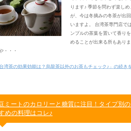
ります♪ 季節を問わず楽しめ
が、今は冬摘みの冬茶が出
いますよ。 台湾茶専門店で
ンプルの茶葉を置いて香り
めることが出来る所もあり
や・・・
台湾茶の効果効能は？烏龍茶以外のお茶もチェック♪」の続き
豆ミートのカロリーと糖質に注目！タイプ別の
すめの料理はコレ♪