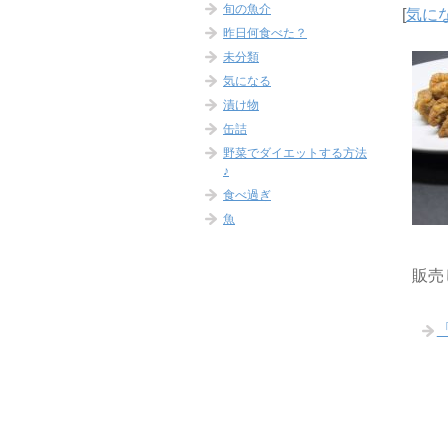
旬の魚介
[
気に
昨日何食べた？
未分類
気になる
漬け物
缶詰
野菜でダイエットする方法
♪
食べ過ぎ
魚
販売