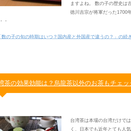
ますよね。 数の子の歴史は
徳川吉宗が将軍だった1700
・・
「数の子の旬の時期はいつ？国内産と外国産で違うの？」の続
湾茶の効果効能は？烏龍茶以外のお茶もチェッ
台湾茶は本場の台湾だけで
く、日本でも近年とても人