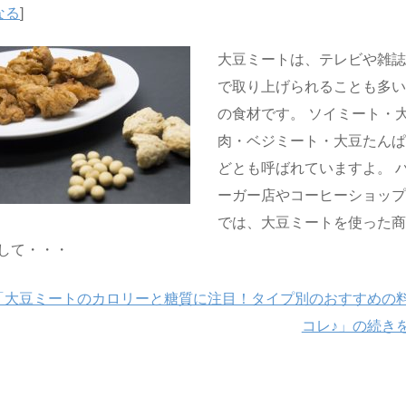
なる
]
大豆ミートは、テレビや雑
で取り上げられることも多
の食材です。 ソイミート・
肉・ベジミート・大豆たん
どとも呼ばれていますよ。 
ーガー店やコーヒーショッ
では、大豆ミートを使った
して・・・
「大豆ミートのカロリーと糖質に注目！タイプ別のおすすめの
コレ♪」の続き