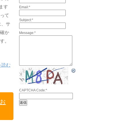
ます
Email:
*
回って
Subject:
*
は、サ
を確か
Message:
*
ます。
を読む
CAPTCHA Code:
*
お