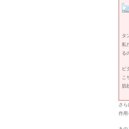
タ
私
る
ビ
こ
肌
さら
作用
あの