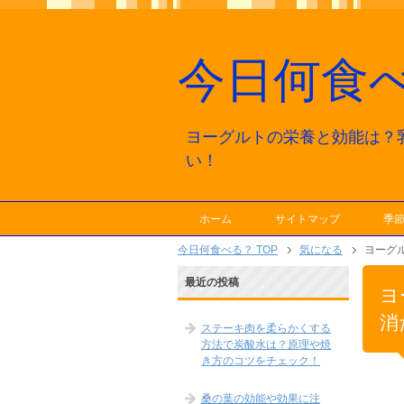
今日何食
ヨーグルトの栄養と効能は？
い！
ホーム
サイトマップ
季
今日何食べる？ TOP
気になる
ヨーグ
最近の投稿
ヨ
消
ステーキ肉を柔らかくする
方法で炭酸水は？原理や焼
き方のコツをチェック！
桑の葉の効能や効果に注