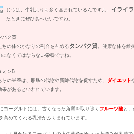
イライ
じつは、牛乳よりも多く含まれているんですよ。
たときにぜひ食べたいですね。
ンパク質
タンパク質
たちの体のかなりの割合を占める
。健康な体を維
のになくてはならない栄養ですね。
タミンB
ちらの栄養は、脂肪の代謝や新陳代謝を促すため、
ダイエット
効果があるといわれています。
にヨーグルトには、古くなった角質を取り除く
フルーツ酸
と、
を高めてくれる乳清がふくまれています。
、よく見かけるヨーグルトの上の黄色がかった上澄みが乳清で