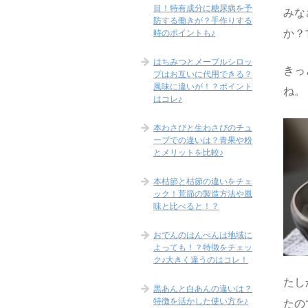
目！特有成分に糖尿病を予
みな
防する働きが？手作りする
か？
時のポイントも♪
はちみつとメープルシロッ
きっ
プはお互いに代用できる？
風味に違いが！？ポイント
ね。
はコレ♪
本わさびと生わさびのチュ
ーブでの違いは？青果や粉
とメリットを比較♪
本枯節と枯節の違いをチェ
ック！荒節の製造方法や風
味と比べると！？
おでんのはんぺんは地域に
よっても！？特徴をチェッ
ク♪大きく違うのはコレ！
たし
黒あんと白あんの違いは？
特徴を活かした使い方を♪
たの