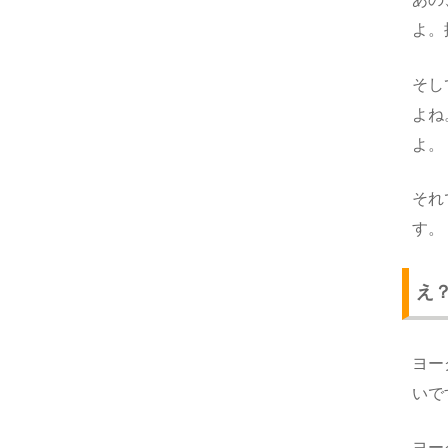
よ。
そし
よね
よ。
それ
す。
え
ヨー
いで
ヨー