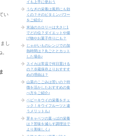
イも上手に使おう
うなぎの栄養は風邪にも効
てい
くの？そのビタミンパワー
をご紹介♪
米油のカロリーは大さじ1
でどの位？ダイエットや揚
げ物やお菓子作りにも？
いまし
じゃがいものレンジでの加
熱時間は？丸ごととカット
ね。
した場合♪
スイカは常温で何日置ける
の？冷蔵保存よりおすすす
ま
めの理由は？
山菜のこごみは苦いの？特
徴を活かしたおすすめの食
べ方をご紹介♪
ベビーキウイの栄養をチェ
ック！キウイフルーツと違
うメリットも♪
芽キャベツの葉っぱの栄養
は？苦味を減らす調理法で
より美味しく♪