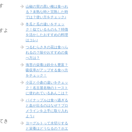
す
山椒の実の黒い種は食べれ
る？未熟な時と完熟した時
では？使い方をチェック♪
冬瓜と瓜の違いをチェッ
ク！似ているものも？特徴
すよ
を活かしたおすすめの料理
はコレ♪
つるむらさきの花は食べら
れるの？味やおすすめの食
べ方は？
海苔の栄養は鉄分も豊富？
吸収率がアップする食べ方
をチェック！
小豆と小倉の違いをチェッ
ク！名古屋名物のトースト
に使われているあんこは？
パイナップルは食べ過ぎる
と血が出るのはなぜ？ブロ
メラインを上手に取り入れ
よう♪
てき
ヨーグルトって水切りする
と栄養はどうなるの？ホエ