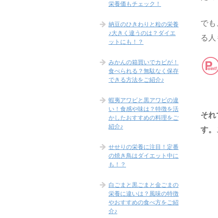
栄養価もチェック！
でも
納豆のひきわりと粒の栄養
♪大きく違うのは？ダイエ
る人
ットにも！？
みかんの箱買いでカビが！
食べられる？無駄なく保存
できる方法をご紹介♪
蝦夷アワビと黒アワビの違
い！食感や味は？特徴を活
それ
かしたおすすめの料理をご
紹介♪
す。
せせりの栄養に注目！定番
の焼き鳥はダイエット中に
も！？
白ごまと黒ごまと金ごまの
栄養に違いは？風味の特徴
やおすすめの食べ方をご紹
介♪