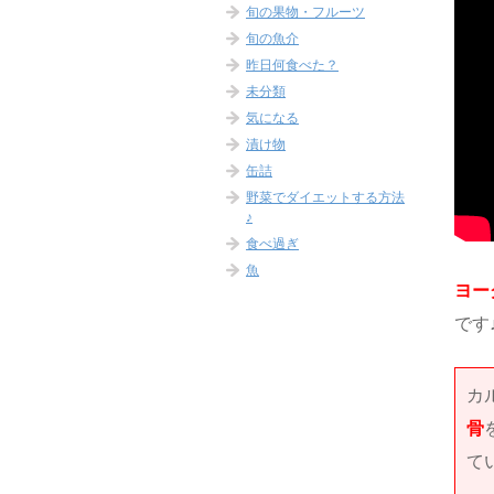
旬の果物・フルーツ
旬の魚介
昨日何食べた？
未分類
気になる
漬け物
缶詰
野菜でダイエットする方法
♪
食べ過ぎ
魚
ヨー
です
カ
骨
て