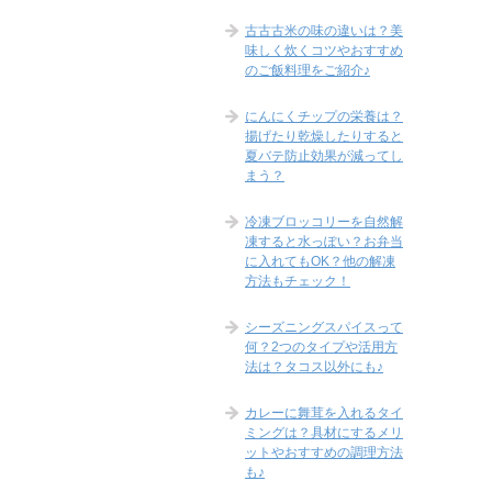
古古古米の味の違いは？美
味しく炊くコツやおすすめ
のご飯料理をご紹介♪
にんにくチップの栄養は？
揚げたり乾燥したりすると
夏バテ防止効果が減ってし
まう？
冷凍ブロッコリーを自然解
凍すると水っぽい？お弁当
に入れてもOK？他の解凍
方法もチェック！
シーズニングスパイスって
何？2つのタイプや活用方
法は？タコス以外にも♪
カレーに舞茸を入れるタイ
ミングは？具材にするメリ
ットやおすすめの調理方法
も♪