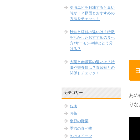
冷凍エビを解凍すると臭い
時が！？原因とおすすめの
方法をチェック！
秋鮭と紅鮭の違いは？特徴
を活かしたおすすめの食べ
方♪サーモンや鱒とどう分
ける？
大葉と赤紫蘇の違いは？特
徴や栄養価は？青紫蘇との
関係もチェック！
カテゴリー
あの
りな
お肉
お茶
季節の野菜
季節の食べ物
旬のスイーツ