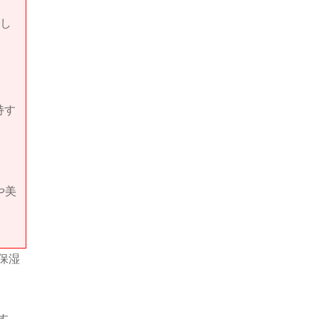
ラ
し
持す
や美
保湿
す