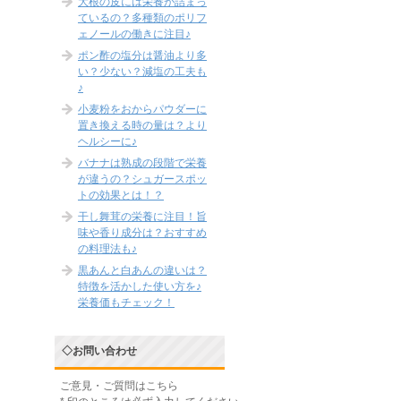
大根の皮には栄養が詰まっ
ているの？多種類のポリフ
ェノールの働きに注目♪
ポン酢の塩分は醤油より多
い？少ない？減塩の工夫も
♪
小麦粉をおからパウダーに
置き換える時の量は？より
ヘルシーに♪
バナナは熟成の段階で栄養
が違うの？シュガースポッ
トの効果とは！？
干し舞茸の栄養に注目！旨
味や香り成分は？おすすめ
の料理法も♪
黒あんと白あんの違いは？
特徴を活かした使い方を♪
栄養価もチェック！
◇お問い合わせ
ご意見・ご質問はこちら