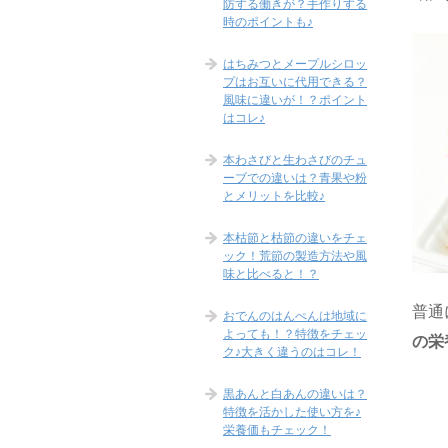
防する働きが？手作りする
時のポイントも♪
はちみつとメープルシロッ
プはお互いに代用できる？
風味に違いが！？ポイント
はコレ♪
本わさびと生わさびのチュ
ーブでの違いは？青果や粉
とメリットを比較♪
本枯節と枯節の違いをチェ
ック！荒節の製造方法や風
味と比べると！？
普通
おでんのはんぺんは地域に
よっても！？特徴をチェッ
の栄
ク♪大きく違うのはコレ！
黒あんと白あんの違いは？
特徴を活かした使い方を♪
栄養価もチェック！