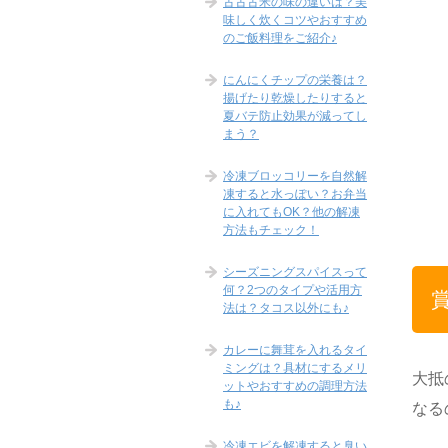
古古古米の味の違いは？美
味しく炊くコツやおすすめ
のご飯料理をご紹介♪
にんにくチップの栄養は？
揚げたり乾燥したりすると
夏バテ防止効果が減ってし
まう？
冷凍ブロッコリーを自然解
凍すると水っぽい？お弁当
に入れてもOK？他の解凍
方法もチェック！
シーズニングスパイスって
何？2つのタイプや活用方
法は？タコス以外にも♪
カレーに舞茸を入れるタイ
ミングは？具材にするメリ
大抵
ットやおすすめの調理方法
も♪
なる
冷凍エビを解凍すると臭い