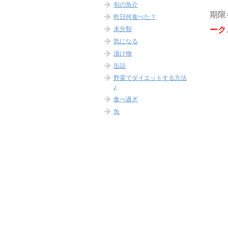
旬の魚介
期限
昨日何食べた？
未分類
ーク
気になる
漬け物
缶詰
野菜でダイエットする方法
♪
食べ過ぎ
魚