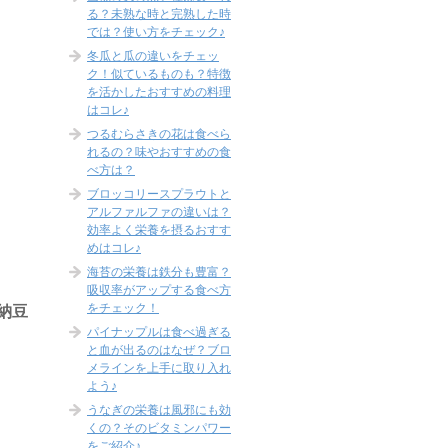
る？未熟な時と完熟した時
では？使い方をチェック♪
冬瓜と瓜の違いをチェッ
ク！似ているものも？特徴
を活かしたおすすめの料理
はコレ♪
つるむらさきの花は食べら
れるの？味やおすすめの食
べ方は？
ブロッコリースプラウトと
アルファルファの違いは？
効率よく栄養を摂るおすす
めはコレ♪
海苔の栄養は鉄分も豊富？
吸収率がアップする食べ方
をチェック！
納豆
パイナップルは食べ過ぎる
と血が出るのはなぜ？ブロ
メラインを上手に取り入れ
よう♪
うなぎの栄養は風邪にも効
くの？そのビタミンパワー
をご紹介♪