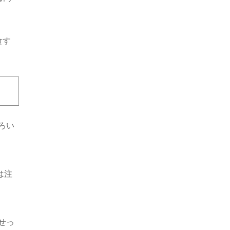
食す
ろい
は注
。
せっ