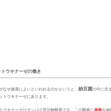
ットウキナーゼの働き
納豆菌
がなぜ健康によいといわれるのかというと、
の中に含
ットウキナーゼにあります。
トウキナーゼはタンパク質分解酵素です。この酵素に
血栓
を融