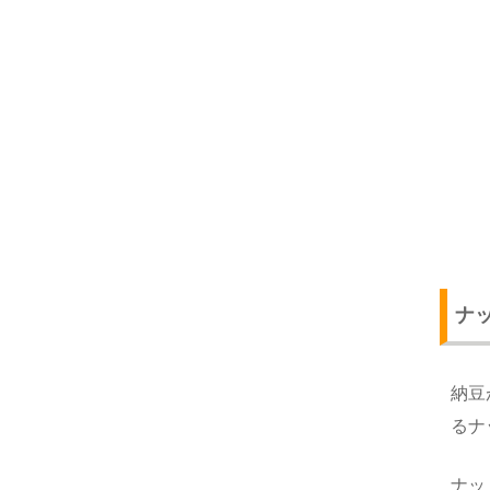
ナ
納豆
るナ
ナッ