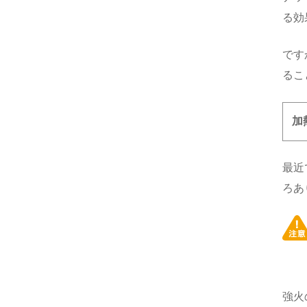
る効
です
るこ
加
最近
ろあ
強火