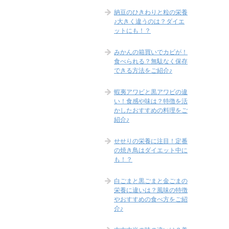
納豆のひきわりと粒の栄養
♪大きく違うのは？ダイエ
ットにも！？
みかんの箱買いでカビが！
食べられる？無駄なく保存
できる方法をご紹介♪
蝦夷アワビと黒アワビの違
い！食感や味は？特徴を活
かしたおすすめの料理をご
紹介♪
せせりの栄養に注目！定番
の焼き鳥はダイエット中に
も！？
白ごまと黒ごまと金ごまの
栄養に違いは？風味の特徴
やおすすめの食べ方をご紹
介♪