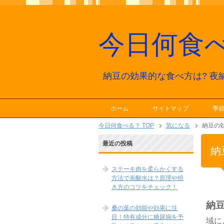
今日何食
納豆の効果的な食べ方は? 夜
ホーム
サイトマップ
季
今日何食べる？ TOP
気になる
納豆の効
最近の投稿
納
ステーキ肉を柔らかくする
方法で炭酸水は？原理や焼
き方のコツをチェック！
納
桑の葉の効能や効果に注
目！特有成分に糖尿病を予
域に