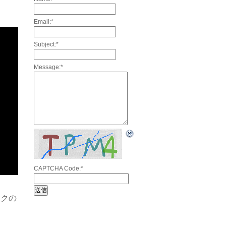
Email:
*
Subject:
*
Message:
*
CAPTCHA Code:
*
ックの