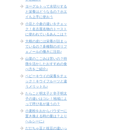
ヨーグルトって水切りする
と栄養はどうなるの？ホエ
イも上手に使おう
小豆と小倉の違いをチェッ
ク！名古屋名物のトースト
に使われているあんこは？
大根の皮には栄養が詰まっ
ているの？多種類のポリフ
ェノールの働きに注目♪
山菜のこごみは苦いの？特
徴を活かしたおすすめの食
べ方をご紹介♪
ベビーキウイの栄養をチェ
ック！キウイフルーツと違
うメリットも♪
たらこと明太子と辛子明太
子の違いはコレ！地域によ
って呼び名が違うの？
小麦粉をおからパウダーに
置き換える時の量は？より
ヘルシーに♪
だだちゃ豆と枝豆の違いっ