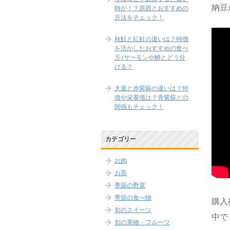
納豆
時が！？原因とおすすめの
方法をチェック！
秋鮭と紅鮭の違いは？特徴
を活かしたおすすめの食べ
方♪サーモンや鱒とどう分
ける？
大葉と赤紫蘇の違いは？特
徴や栄養価は？青紫蘇との
関係もチェック！
カテゴリー
お肉
お茶
季節の野菜
季節の食べ物
購入
旬のスイーツ
中で
旬の果物・フルーツ