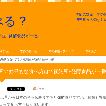
季節の野菜、旬の
べる？
四季折々の旬なお
納豆+発酵食品が一番!
節の野菜
季節の食べ物
旬の果物・フルーツ
旬の魚介
果的な食べ方は? 夜納豆+発酵食品が一番!
豆の効果的な食べ方は? 夜納豆+発酵食品が一番
豆
は昔から日本の誇る伝統食であり発酵食品ですね。種類も豊
よって食べ方も様々違います。