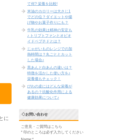
て何? 栄養を比較!
米油のカロリーは大さじ1
でどの位？ダイエットや揚
げ物やお菓子作りにも？
牛乳の効果は精神の安定も
♪ トリプトファンとオピオ
イドペプチドとは？
じゃがいものレンジでの加
熱時間は？丸ごととカット
した場合♪
黒あんと白あんの違いは？
特徴を活かした使い方を♪
栄養価もチェック！
びわの皮にはどんな栄養が
あるの？抗酸化作用による
健康効果について♪
◇お問い合わせ
とに
ご意見・ご質問はこちら
*
印のところは必ず入力してください
Name:
*