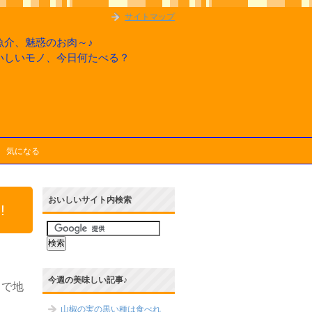
サイトマップ
魚介、魅惑のお肉～♪
いしいモノ、今日何たべる？
気になる
おいしいサイト内検索
!
今週の美味しい記事♪
富で地
山椒の実の黒い種は食べれ