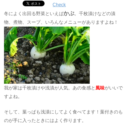
Check
かぶ
冬によく出回る野菜といえば
。千枚漬けなどの漬
物、煮物、スープ、いろんなメニューがありますよね！
我が家は千枚漬けや浅漬が人気。あの食感と
風味
がいいで
すよね。
そして、葉っぱも浅漬にしてよく食べてます！葉付きのも
のが手に入ったときにはよく作ります。