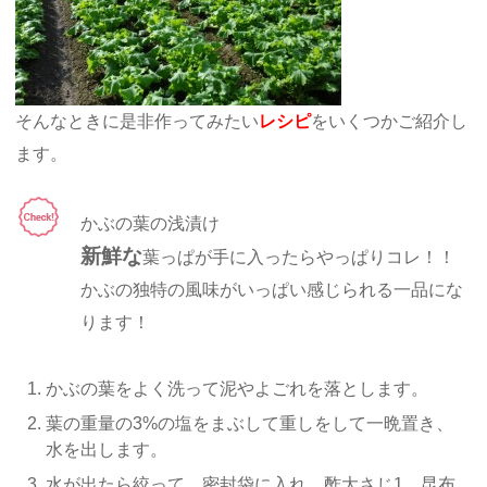
そんなときに是非作ってみたい
レシピ
をいくつかご紹介し
ます。
かぶの葉の浅漬け
新鮮な
葉っぱが手に入ったらやっぱりコレ！！
かぶの独特の風味がいっぱい感じられる一品にな
ります！
かぶの葉をよく洗って泥やよごれを落とします。
葉の重量の3%の塩をまぶして重しをして一晩置き、
水を出します。
水が出たら絞って、密封袋に入れ、酢大さじ1、昆布