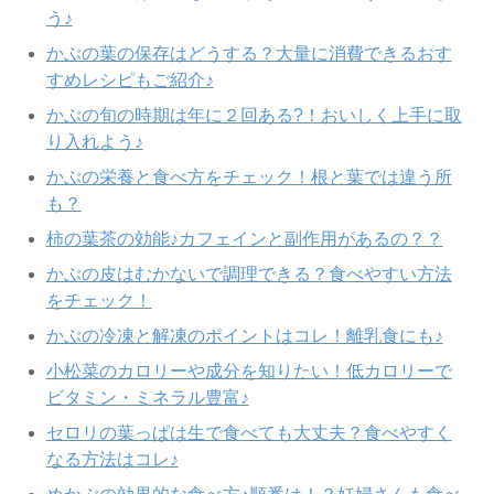
う♪
かぶの葉の保存はどうする？大量に消費できるおす
すめレシピもご紹介♪
かぶの旬の時期は年に２回ある?！おいしく上手に取
り入れよう♪
かぶの栄養と食べ方をチェック！根と葉では違う所
も？
柿の葉茶の効能♪カフェインと副作用があるの？？
かぶの皮はむかないで調理できる？食べやすい方法
をチェック！
かぶの冷凍と解凍のポイントはコレ！離乳食にも♪
小松菜のカロリーや成分を知りたい！低カロリーで
ビタミン・ミネラル豊富♪
セロリの葉っぱは生で食べても大丈夫？食べやすく
なる方法はコレ♪