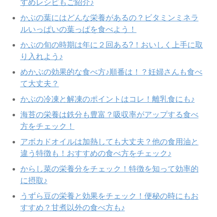
すめレシピもご紹介♪
かぶの葉にはどんな栄養があるの？ビタミンミネラ
ルいっぱいの葉っぱを食べよう！
かぶの旬の時期は年に２回ある?！おいしく上手に取
り入れよう♪
めかぶの効果的な食べ方♪順番は！？妊婦さんも食べ
て大丈夫？
かぶの冷凍と解凍のポイントはコレ！離乳食にも♪
海苔の栄養は鉄分も豊富？吸収率がアップする食べ
方をチェック！
アボカドオイルは加熱しても大丈夫？他の食用油と
違う特徴も！おすすめの食べ方をチェック♪
からし菜の栄養分をチェック！特徴を知って効率的
に摂取♪
うずら豆の栄養と効果をチェック！便秘の時にもお
すすめ？甘煮以外の食べ方も♪