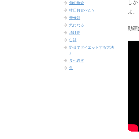
しか
旬の魚介
昨日何食べた？
よ。
未分類
気になる
動画
漬け物
缶詰
野菜でダイエットする方法
♪
食べ過ぎ
魚