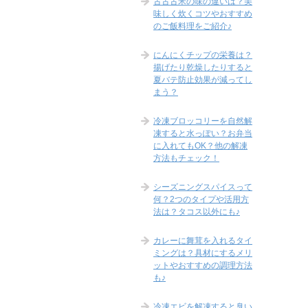
古古古米の味の違いは？美
味しく炊くコツやおすすめ
のご飯料理をご紹介♪
にんにくチップの栄養は？
揚げたり乾燥したりすると
夏バテ防止効果が減ってし
まう？
冷凍ブロッコリーを自然解
凍すると水っぽい？お弁当
に入れてもOK？他の解凍
方法もチェック！
シーズニングスパイスって
何？2つのタイプや活用方
法は？タコス以外にも♪
カレーに舞茸を入れるタイ
ミングは？具材にするメリ
ットやおすすめの調理方法
も♪
冷凍エビを解凍すると臭い