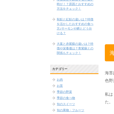
時が！？原因とおすすめの
方法をチェック！
秋鮭と紅鮭の違いは？特徴
を活かしたおすすめの食べ
方♪サーモンや鱒とどう分
ける？
大葉と赤紫蘇の違いは？特
徴や栄養価は？青紫蘇との
関係もチェック！
カテゴリー
海苔
お肉
色野
お茶
季節の野菜
私は
季節の食べ物
た。
旬のスイーツ
旬の果物・フルーツ