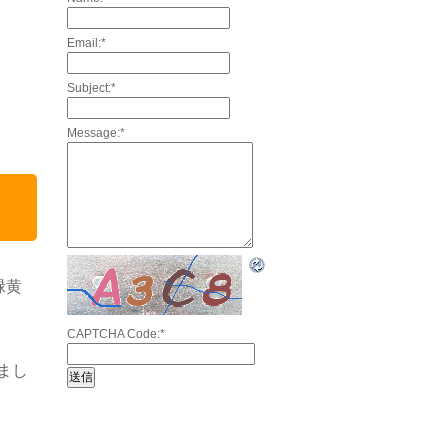
Email:
*
Subject:
*
Message:
*
緑黄
CAPTCHA Code:
*
まし