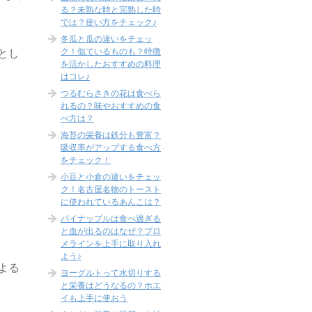
る？未熟な時と完熟した時
では？使い方をチェック♪
冬瓜と瓜の違いをチェッ
ク！似ているものも？特徴
とし
を活かしたおすすめの料理
はコレ♪
つるむらさきの花は食べら
れるの？味やおすすめの食
べ方は？
海苔の栄養は鉄分も豊富？
吸収率がアップする食べ方
をチェック！
小豆と小倉の違いをチェッ
ク！名古屋名物のトースト
に使われているあんこは？
パイナップルは食べ過ぎる
と血が出るのはなぜ？ブロ
メラインを上手に取り入れ
よう♪
よる
ヨーグルトって水切りする
と栄養はどうなるの？ホエ
イも上手に使おう