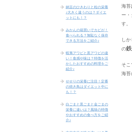
海苔
納豆のひきわりと粒の栄養
♪大きく違うのは？ダイエ
ー・
ットにも！？
す。
みかんの箱買いでカビが！
食べられる？無駄なく保存
しか
できる方法をご紹介♪
鉄
の
蝦夷アワビと黒アワビの違
い！食感や味は？特徴を活
かしたおすすめの料理をご
そこ
紹介♪
海苔
せせりの栄養に注目！定番
の焼き鳥はダイエット中に
も！？
白ごまと黒ごまと金ごまの
栄養に違いは？風味の特徴
やおすすめの食べ方をご紹
介♪