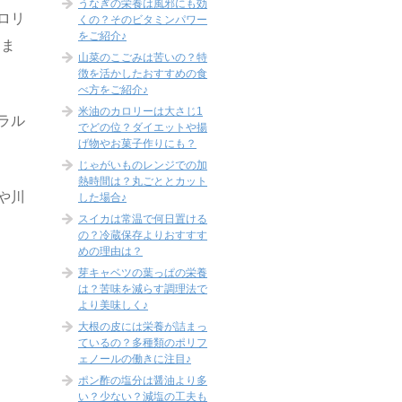
うなぎの栄養は風邪にも効
ロリ
くの？そのビタミンパワー
をご紹介♪
りま
山菜のこごみは苦いの？特
徴を活かしたおすすめの食
べ方をご紹介♪
米油のカロリーは大さじ1
ラル
でどの位？ダイエットや揚
げ物やお菓子作りにも？
じゃがいものレンジでの加
熱時間は？丸ごととカット
や川
した場合♪
スイカは常温で何日置ける
の？冷蔵保存よりおすすす
めの理由は？
芽キャベツの葉っぱの栄養
は？苦味を減らす調理法で
より美味しく♪
大根の皮には栄養が詰まっ
ているの？多種類のポリフ
ェノールの働きに注目♪
ポン酢の塩分は醤油より多
い？少ない？減塩の工夫も