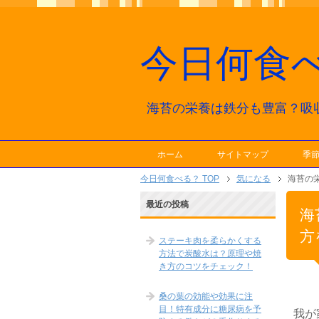
今日何食
海苔の栄養は鉄分も豊富？吸
ホーム
サイトマップ
季
今日何食べる？ TOP
気になる
海苔の
最近の投稿
海
方
ステーキ肉を柔らかくする
方法で炭酸水は？原理や焼
き方のコツをチェック！
桑の葉の効能や効果に注
目！特有成分に糖尿病を予
我が