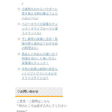
♪
小麦粉をおからパウダーに
置き換える時の量は？より
ヘルシーに♪
ベビーキウイの栄養をチェ
ック！キウイフルーツと違
うメリットも♪
干し舞茸の栄養に注目！旨
味や香り成分は？おすすめ
の料理法も♪
黒あんと白あんの違いは？
特徴を活かした使い方を♪
栄養価もチェック！
牛乳の効果は精神の安定も
♪ トリプトファンとオピオ
イドペプチドとは？
◇お問い合わせ
ご意見・ご質問はこちら
*
印のところは必ず入力してください
Name:
*