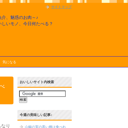
サイトマップ
魚介、魅惑のお肉～♪
いしいモノ、今日何たべる？
気になる
おいしいサイト内検索
べ
今週の美味しい記事♪
もなり
山椒の実の黒い種は食べれ