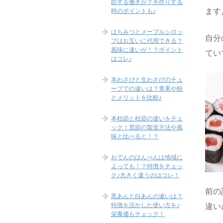
防する働きが？手作りする
ます
時のポイントも♪
はちみつとメープルシロッ
自分
プはお互いに代用できる？
風味に違いが！？ポイント
てい
はコレ♪
本わさびと生わさびのチュ
ーブでの違いは？青果や粉
とメリットを比較♪
本枯節と枯節の違いをチェ
ック！荒節の製造方法や風
味と比べると！？
おでんのはんぺんは地域に
よっても！？特徴をチェッ
ク♪大きく違うのはコレ！
前の
黒あんと白あんの違いは？
特徴を活かした使い方を♪
違い
栄養価もチェック！