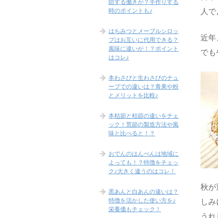
防する働きが？手作りする
時のポイントも♪
人で
はちみつとメープルシロッ
近年
プはお互いに代用できる？
風味に違いが！？ポイント
でも
はコレ♪
本わさびと生わさびのチュ
ーブでの違いは？青果や粉
とメリットを比較♪
本枯節と枯節の違いをチェ
ック！荒節の製造方法や風
味と比べると！？
おでんのはんぺんは地域に
よっても！？特徴をチェッ
ク♪大きく違うのはコレ！
秋が
黒あんと白あんの違いは？
特徴を活かした使い方を♪
しみ
栄養価もチェック！
うれ