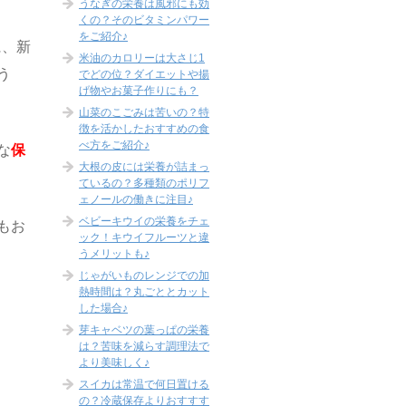
うなぎの栄養は風邪にも効
くの？そのビタミンパワー
をご紹介♪
に、新
米油のカロリーは大さじ1
う
でどの位？ダイエットや揚
げ物やお菓子作りにも？
山菜のこごみは苦いの？特
徴を活かしたおすすめの食
べ方をご紹介♪
な
保
大根の皮には栄養が詰まっ
ているの？多種類のポリフ
ェノールの働きに注目♪
ベビーキウイの栄養をチェ
もお
ック！キウイフルーツと違
うメリットも♪
じゃがいものレンジでの加
熱時間は？丸ごととカット
した場合♪
芽キャベツの葉っぱの栄養
は？苦味を減らす調理法で
より美味しく♪
スイカは常温で何日置ける
の？冷蔵保存よりおすすす