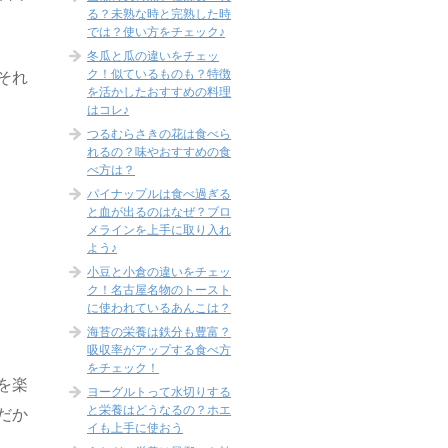
る？未熟な時と完熟した時
では？使い方をチェック♪
冬瓜と瓜の違いをチェッ
ク！似ているものも？特徴
それ
を活かしたおすすめの料理
はコレ♪
つるむらさきの花は食べら
れるの？味やおすすめの食
べ方は？
パイナップルは食べ過ぎる
と血が出るのはなぜ？ブロ
メラインを上手に取り入れ
よう♪
小豆と小倉の違いをチェッ
ク！名古屋名物のトースト
に使われているあんこは？
海苔の栄養は鉄分も豊富？
吸収率がアップする食べ方
をチェック！
を楽
ヨーグルトって水切りする
と栄養はどうなるの？ホエ
だか
イも上手に使おう