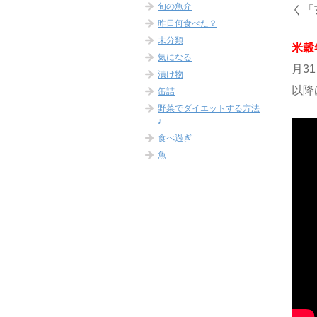
旬の魚介
く「
昨日何食べた？
未分類
米穀
気になる
月3
漬け物
以降
缶詰
野菜でダイエットする方法
♪
食べ過ぎ
魚