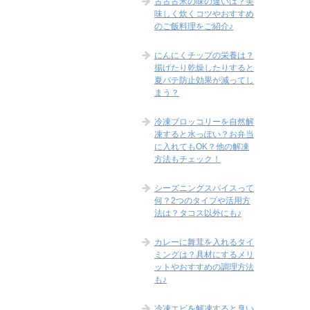
古古古米の味の違いは？美
味しく炊くコツやおすすめ
のご飯料理をご紹介♪
にんにくチップの栄養は？
揚げたり乾燥したりすると
夏バテ防止効果が減ってし
まう？
冷凍ブロッコリーを自然解
凍すると水っぽい？お弁当
に入れてもOK？他の解凍
方法もチェック！
シーズニングスパイスって
何？2つのタイプや活用方
法は？タコス以外にも♪
カレーに舞茸を入れるタイ
ミングは？具材にするメリ
ットやおすすめの調理方法
も♪
冷凍エビを解凍すると臭い