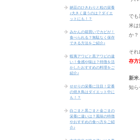
納豆のひきわりと粒の栄養
♪大きく違うのは？ダイエ
でも
ットにも！？
米は
みかんの箱買いでカビが！
か？
食べられる？無駄なく保存
できる方法をご紹介♪
それ
蝦夷アワビと黒アワビの違
存方
い！食感や味は？特徴を活
かしたおすすめの料理をご
紹介♪
新米
せせりの栄養に注目！定番
知ら
の焼き鳥はダイエット中に
も！？
白ごまと黒ごまと金ごまの
栄養に違いは？風味の特徴
やおすすめの食べ方をご紹
介♪