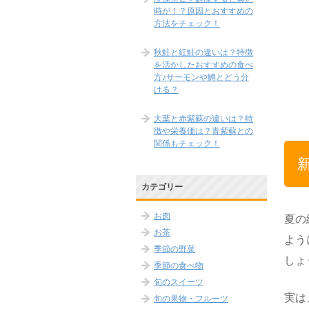
時が！？原因とおすすめの
方法をチェック！
秋鮭と紅鮭の違いは？特徴
を活かしたおすすめの食べ
方♪サーモンや鱒とどう分
ける？
大葉と赤紫蘇の違いは？特
徴や栄養価は？青紫蘇との
関係もチェック！
カテゴリー
お肉
夏の
お茶
よう
季節の野菜
しょ
季節の食べ物
旬のスイーツ
実は
旬の果物・フルーツ