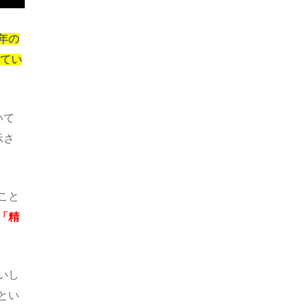
年の
れてい
いて
示さ
こと
「精
いし
とい