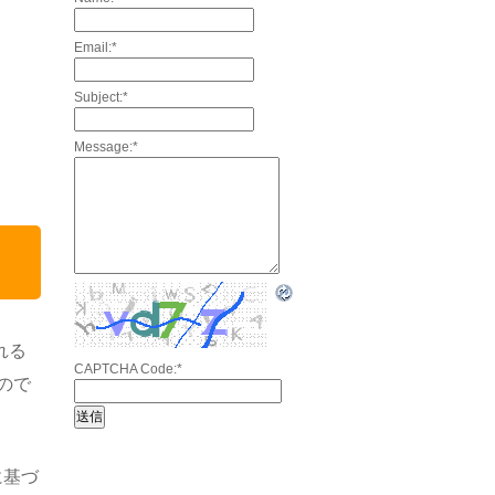
Email:
*
Subject:
*
Message:
*
れる
CAPTCHA Code:
*
ので
に基づ