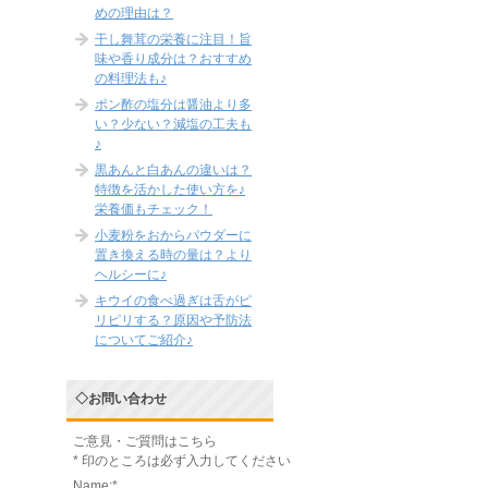
めの理由は？
干し舞茸の栄養に注目！旨
味や香り成分は？おすすめ
の料理法も♪
ポン酢の塩分は醤油より多
い？少ない？減塩の工夫も
♪
黒あんと白あんの違いは？
特徴を活かした使い方を♪
栄養価もチェック！
小麦粉をおからパウダーに
置き換える時の量は？より
ヘルシーに♪
キウイの食べ過ぎは舌がピ
リピリする？原因や予防法
についてご紹介♪
◇お問い合わせ
ご意見・ご質問はこちら
*
印のところは必ず入力してください
Name:
*