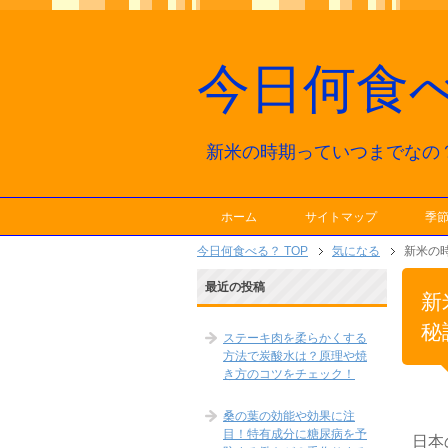
今日何食
新米の時期っていつまでなの
ホーム
サイトマップ
季
今日何食べる？ TOP
気になる
新米の
最近の投稿
新
秘
ステーキ肉を柔らかくする
方法で炭酸水は？原理や焼
き方のコツをチェック！
桑の葉の効能や効果に注
目！特有成分に糖尿病を予
日本