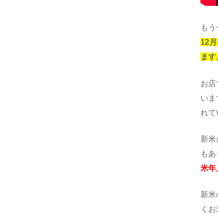
もう
12
ます
お店
いま
れて
新米
もあ
米年
新米
くお