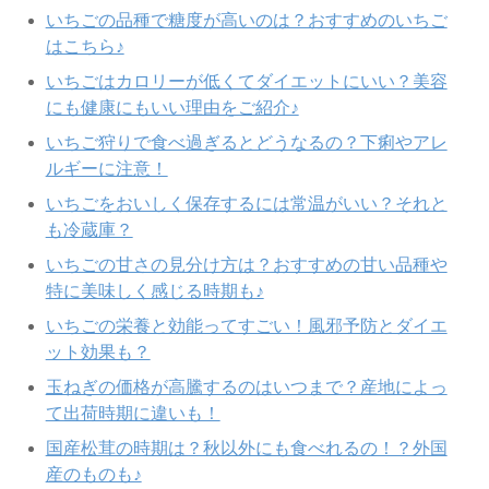
いちごの品種で糖度が高いのは？おすすめのいちご
はこちら♪
いちごはカロリーが低くてダイエットにいい？美容
にも健康にもいい理由をご紹介♪
いちご狩りで食べ過ぎるとどうなるの？下痢やアレ
ルギーに注意！
いちごをおいしく保存するには常温がいい？それと
も冷蔵庫？
いちごの甘さの見分け方は？おすすめの甘い品種や
特に美味しく感じる時期も♪
いちごの栄養と効能ってすごい！風邪予防とダイエ
ット効果も？
玉ねぎの価格が高騰するのはいつまで？産地によっ
て出荷時期に違いも！
国産松茸の時期は？秋以外にも食べれるの！？外国
産のものも♪