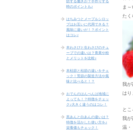
防する働きが？手作りする
時のポイントも♪
ま～
たく
はちみつとメープルシロッ
プはお互いに代用できる？
風味に違いが！？ポイント
はコレ♪
本わさびと生わさびのチュ
ーブでの違いは？青果や粉
とメリットを比較♪
本枯節と枯節の違いをチェ
ック！荒節の製造方法や風
味と比べると！？
我が
はり
おでんのはんぺんは地域に
よっても！？特徴をチェッ
ク♪大きく違うのはコレ！
とこ
黒あんと白あんの違いは？
我が
特徴を活かした使い方を♪
温・
栄養価もチェック！