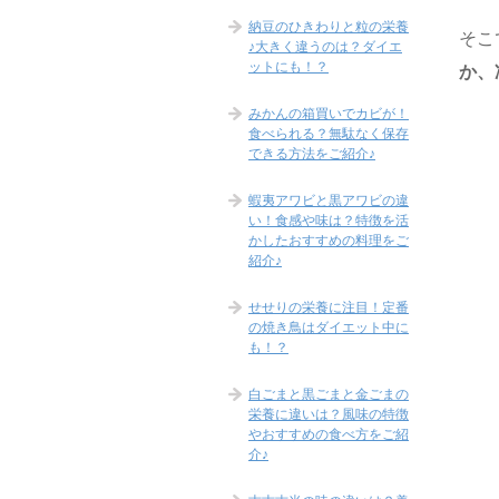
納豆のひきわりと粒の栄養
そこ
♪大きく違うのは？ダイエ
ットにも！？
か、
みかんの箱買いでカビが！
食べられる？無駄なく保存
できる方法をご紹介♪
蝦夷アワビと黒アワビの違
い！食感や味は？特徴を活
かしたおすすめの料理をご
紹介♪
せせりの栄養に注目！定番
の焼き鳥はダイエット中に
も！？
白ごまと黒ごまと金ごまの
栄養に違いは？風味の特徴
やおすすめの食べ方をご紹
介♪