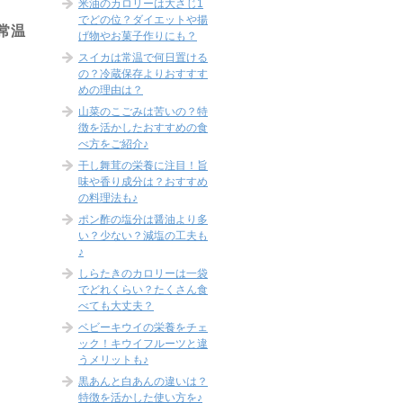
米油のカロリーは大さじ1
でどの位？ダイエットや揚
常温
げ物やお菓子作りにも？
スイカは常温で何日置ける
の？冷蔵保存よりおすすす
めの理由は？
山菜のこごみは苦いの？特
徴を活かしたおすすめの食
べ方をご紹介♪
干し舞茸の栄養に注目！旨
味や香り成分は？おすすめ
の料理法も♪
ポン酢の塩分は醤油より多
い？少ない？減塩の工夫も
♪
しらたきのカロリーは一袋
でどれくらい？たくさん食
べても大丈夫？
ベビーキウイの栄養をチェ
ック！キウイフルーツと違
うメリットも♪
黒あんと白あんの違いは？
特徴を活かした使い方を♪