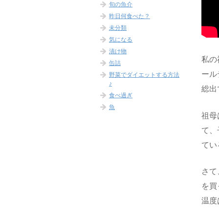
旬の魚介
昨日何食べた？
未分類
気になる
漬け物
私の
缶詰
ール
野菜でダイエットする方法
♪
総出
食べ過ぎ
魚
祖母
て、
てい
さて
を買
温度