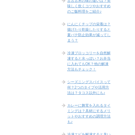
古古古米の味の違いは？美
味しく炊くコツやおすすめ
のご飯料理をご紹介♪
にんにくチップの栄養は？
揚げたり乾燥したりすると
夏バテ防止効果が減ってし
まう？
冷凍ブロッコリーを自然解
凍すると水っぽい？お弁当
に入れてもOK？他の解凍
方法もチェック！
シーズニングスパイスって
何？2つのタイプや活用方
法は？タコス以外にも♪
カレーに舞茸を入れるタイ
ミングは？具材にするメリ
ットやおすすめの調理方法
も♪
冷凍エビを解凍すると臭い