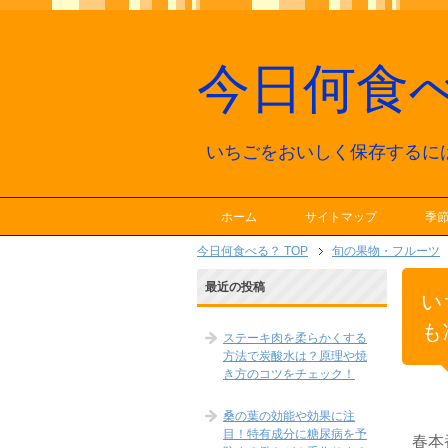
今日何食
いちごをおいしく保存するに
ホーム
サイトマップ
季
今日何食べる？ TOP
旬の果物・フルーツ
最近の投稿
い
も
ステーキ肉を柔らかくする
方法で炭酸水は？原理や焼
き方のコツをチェック！
桑の葉の効能や効果に注
目！特有成分に糖尿病を予
春本