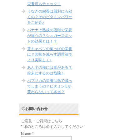
栄養価もチェック！
うなぎの栄養は風邪にも効
くの？そのビタミンパワー
をご紹介♪
バナナは熟成の段階で栄養
が違うの？シュガースポッ
トの効果とは！？
芽キャベツの葉っぱの栄養
は？苦味を減らす調理法で
より美味しく♪
あんずの種には毒がある？
粉末にするのは危険！
パプリカの栄養は熱で減っ
てしまうの？ビタミンCが
変わらないって本当？
◇お問い合わせ
ご意見・ご質問はこちら
*
印のところは必ず入力してください
Name:
*