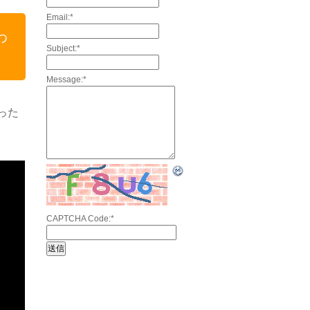
Email:
*
わ
Subject:
*
Message:
*
った
CAPTCHA Code:
*