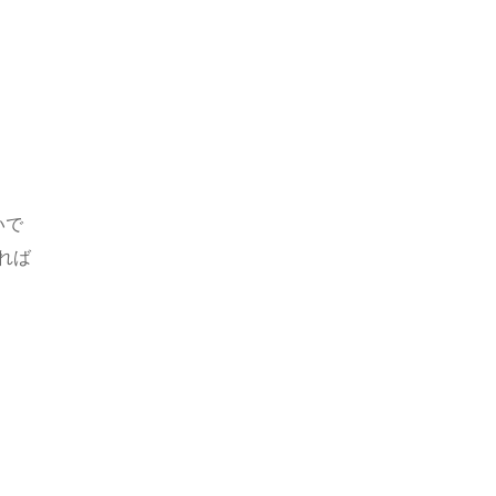
いで
れば