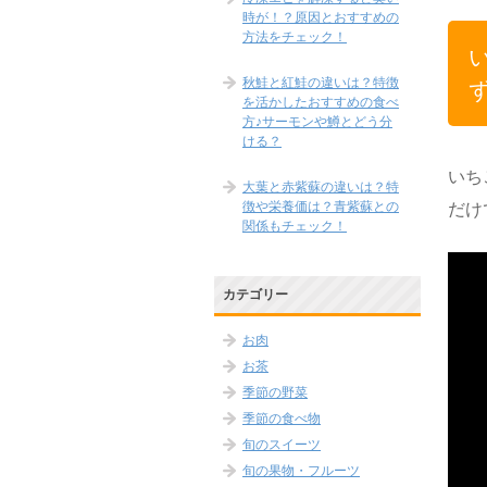
時が！？原因とおすすめの
方法をチェック！
秋鮭と紅鮭の違いは？特徴
を活かしたおすすめの食べ
方♪サーモンや鱒とどう分
ける？
いち
大葉と赤紫蘇の違いは？特
徴や栄養価は？青紫蘇との
だけ
関係もチェック！
カテゴリー
お肉
お茶
季節の野菜
季節の食べ物
旬のスイーツ
旬の果物・フルーツ