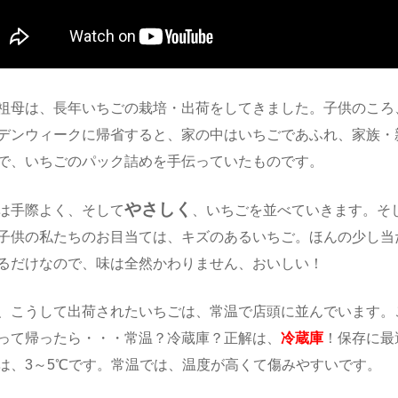
祖母は、長年いちごの栽培・出荷をしてきました。子供のころ
デンウィークに帰省すると、家の中はいちごであふれ、家族・
で、いちごのパック詰めを手伝っていたものです。
やさしく
は手際よく、そして
、いちごを並べていきます。そ
子供の私たちのお目当ては、キズのあるいちご。ほんの少し当
るだけなので、味は全然かわりません、おいしい！
、こうして出荷されたいちごは、常温で店頭に並んでいます。
って帰ったら・・・常温？冷蔵庫？正解は、
冷蔵庫
！保存に最
は、3～5℃です。常温では、温度が高くて傷みやすいです。