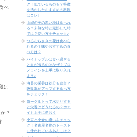
ク！似ているものも？特徴
食べ
を活かしたおすすめの料理
はコレ♪
山椒の実の黒い種は食べれ
る？未熟な時と完熟した時
では？使い方をチェック♪
つるむらさきの花は食べら
れるの？味やおすすめの食
べ方は？
パイナップルは食べ過ぎる
と血が出るのはなぜ？ブロ
メラインを上手に取り入れ
よう♪
海苔の栄養は鉄分も豊富？
段は
吸収率がアップする食べ方
をチェック！
ヨーグルトって水切りする
と栄養はどうなるの？ホエ
うか？
イも上手に使おう
小豆と小倉の違いをチェッ
常
ク！名古屋名物のトースト
に使われているあんこは？