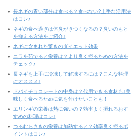
長ネギの青い部分は食べる？食べない?上手な活用法
はコレ♪
ネギの食べ過ぎは体臭がきつくなるの？臭いのもと
を抑える方法をご紹介♪
ネギに含まれた驚きのダイエット効果
ニラを茹でると栄養は？より良く摂るための方法を
チェック♪
長ネギを上手に冷凍して解凍するには？こんな料理
にオススメ♪
ドバイチョコレートの中身は？代用できる食材も♪美
味しく食べるために気を付けたいことも！
エリンギの栄養は熱に強いの？効率よく摂れるおす
すめの料理はコレ♪
つるむらさきの栄養は加熱すると？効率良く摂るポ
イントはコレ♪