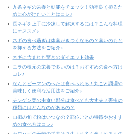
九条ネギの栄養と効能をチェック！効率良く摂るた
めに心がけたいことはコレ♪
長ネギを上手に冷凍して解凍するには？こんな料理
にオススメ♪
ネギの食べ過ぎは体臭がきつくなるの？臭いのもと
を抑える方法をご紹介♪
ネギに含まれた驚きのダイエット効果
ニラの根元の栄養で多いのは？おすすめの食べ方は
コレ♪
なんとピーマンのへたは食べられる！丸ごと調理や
美味しく便利な活用法をご紹介♪
チンゲン菜の虫食い部分は食べても大丈夫？害虫の
種類にはどんなのがあるの？
山椒の旬で粉はいつなの？部位ごとの特徴やおすす
めの食べ方はコレ♪
カワハギの干物の栄養は？生より多く含まれるもの