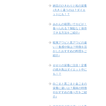
納豆のひきわりと粒の栄養
♪大きく違うのは？ダイエ
ットにも！？
みかんの箱買いでカビが！
食べられる？無駄なく保存
できる方法をご紹介♪
蝦夷アワビと黒アワビの違
い！食感や味は？特徴を活
かしたおすすめの料理をご
紹介♪
せせりの栄養に注目！定番
の焼き鳥はダイエット中に
も！？
白ごまと黒ごまと金ごまの
栄養に違いは？風味の特徴
やおすすめの食べ方をご紹
介♪