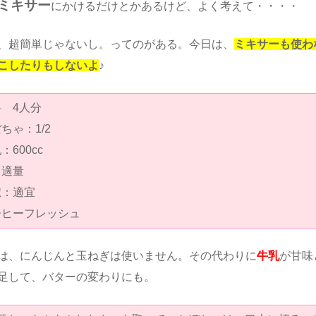
ミキサー
にかけるだけとかあるけど、よく考えて・・・・
、超簡単じゃないし。ってのがある。今日は、
ミキサーも使わ
こしたりもしないよ
♪
 4人分
ちゃ：1/2
：600cc
：適量
椒：適宜
ーヒーフレッシュ
は、にんじんと玉ねぎは使いません。その代わりに
牛乳
が甘味
足して、バターの変わりにも。