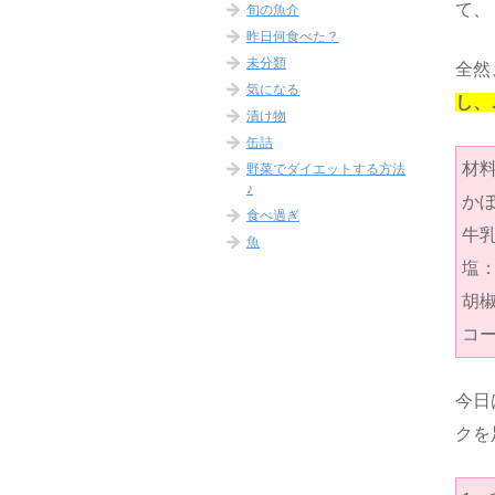
て、
旬の魚介
昨日何食べた？
未分類
全然
気になる
し、
漬け物
缶詰
材料
野菜でダイエットする方法
♪
かぼ
食べ過ぎ
牛乳
魚
塩
胡
コ
今日
クを