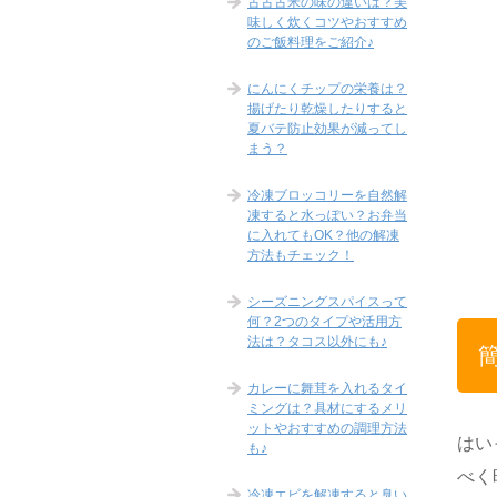
古古古米の味の違いは？美
味しく炊くコツやおすすめ
のご飯料理をご紹介♪
にんにくチップの栄養は？
揚げたり乾燥したりすると
夏バテ防止効果が減ってし
まう？
冷凍ブロッコリーを自然解
凍すると水っぽい？お弁当
に入れてもOK？他の解凍
方法もチェック！
シーズニングスパイスって
何？2つのタイプや活用方
法は？タコス以外にも♪
カレーに舞茸を入れるタイ
ミングは？具材にするメリ
ットやおすすめの調理方法
はい
も♪
べく
冷凍エビを解凍すると臭い