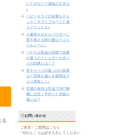
い？少ない？減塩の工夫も
♪
ベビーキウイの栄養をチェ
ック！キウイフルーツと違
うメリットも♪
小麦粉をおからパウダーに
置き換える時の量は？より
ヘルシーに♪
バナナは熟成の段階で栄養
が違うの？シュガースポッ
トの効果とは！？
芽キャベツの葉っぱの栄養
は？苦味を減らす調理法で
より美味しく♪
甘酒の保存は常温でOK?麹
菌に注目！手作りと市販の
違いは？
◇お問い合わせ
なる
ご意見・ご質問はこちら
*
印のところは必ず入力してください