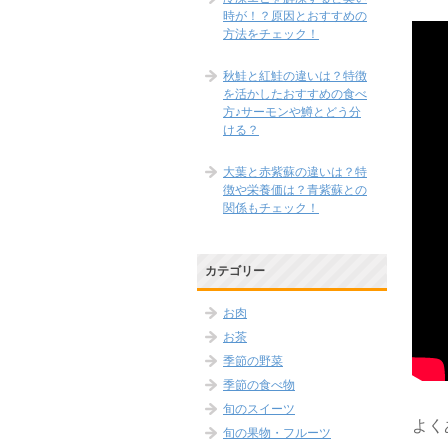
時が！？原因とおすすめの
方法をチェック！
秋鮭と紅鮭の違いは？特徴
を活かしたおすすめの食べ
方♪サーモンや鱒とどう分
ける？
大葉と赤紫蘇の違いは？特
徴や栄養価は？青紫蘇との
関係もチェック！
カテゴリー
お肉
お茶
季節の野菜
季節の食べ物
旬のスイーツ
よく
旬の果物・フルーツ