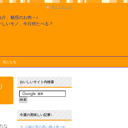
サイトマップ
魚介、魅惑のお肉～♪
いしいモノ、今日何たべる？
気になる
おいしいサイト内検索
り
今週の美味しい記事♪
れな
山椒の実の黒い種は食べれ