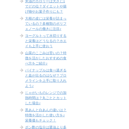
米油のカロリーは大さじ1
でどの位？ダイエットや揚
げ物やお菓子作りにも？
大根の皮には栄養が詰まっ
ているの？多種類のポリフ
ェノールの働きに注目♪
ヨーグルトって水切りする
と栄養はどうなるの？ホエ
イも上手に使おう
山菜のこごみは苦いの？特
徴を活かしたおすすめの食
べ方をご紹介♪
パイナップルは食べ過ぎる
と血が出るのはなぜ？ブロ
メラインを上手に取り入れ
よう♪
じゃがいものレンジでの加
熱時間は？丸ごととカット
した場合♪
黒あんと白あんの違いは？
特徴を活かした使い方を♪
栄養価もチェック！
ポン酢の塩分は醤油より多