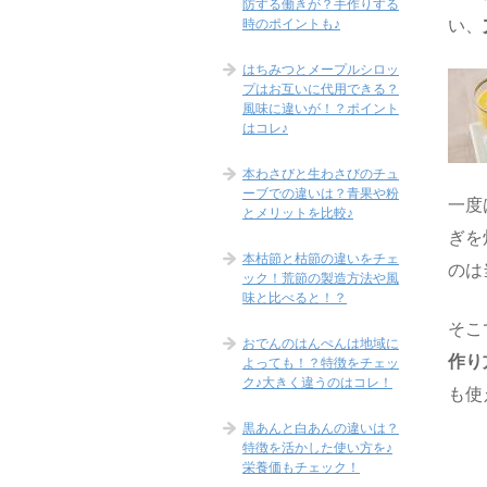
防する働きが？手作りする
時のポイントも♪
い、
はちみつとメープルシロッ
プはお互いに代用できる？
風味に違いが！？ポイント
はコレ♪
本わさびと生わさびのチュ
ーブでの違いは？青果や粉
一度
とメリットを比較♪
ぎを
本枯節と枯節の違いをチェ
のは
ック！荒節の製造方法や風
味と比べると！？
そこ
おでんのはんぺんは地域に
作り
よっても！？特徴をチェッ
ク♪大きく違うのはコレ！
も使
黒あんと白あんの違いは？
特徴を活かした使い方を♪
栄養価もチェック！