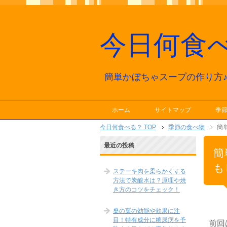
今日何食
簡単かぼちゃスープの作り方
ホーム
サイトマップ
季
今日何食べる？ TOP
季節の食べ物
簡
最近の投稿
簡
も
ステーキ肉を柔らかくする
方法で炭酸水は？原理や焼
き方のコツをチェック！
桑の葉の効能や効果に注
目！特有成分に糖尿病を予
前回