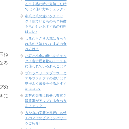
る？未熟な時と完熟した時
では？使い方をチェック♪
冬瓜と瓜の違いをチェッ
ク！似ているものも？特徴
を活かしたおすすめの料理
はコレ♪
つるむらさきの花は食べら
れるの？味やおすすめの食
べ方は？
玉ね
小豆と小倉の違いをチェッ
ク！名古屋名物のトースト
なる
に使われているあんこは？
ブロッコリースプラウトと
アルファルファの違いは？
効率よく栄養を摂るおすす
プの
めはコレ♪
きに
海苔の栄養は鉄分も豊富？
吸収率がアップする食べ方
をチェック！
うなぎの栄養は風邪にも効
くの？そのビタミンパワー
をご紹介♪