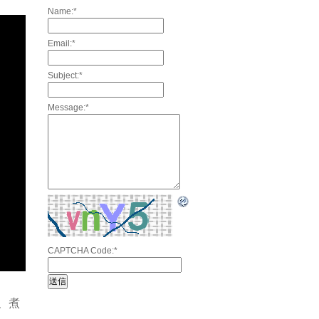
Name:
*
Email:
*
Subject:
*
Message:
*
CAPTCHA Code:
*
、煮