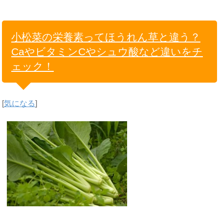
小松菜の栄養素ってほうれん草と違う？
CaやビタミンCやシュウ酸など違いをチ
ェック！
[
気になる
]