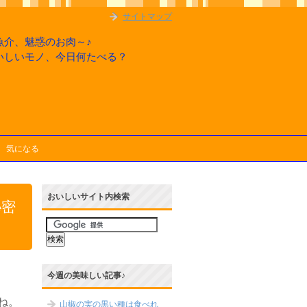
サイトマップ
魚介、魅惑のお肉～♪
いしいモノ、今日何たべる？
気になる
おいしいサイト内検索
秘密
今週の美味しい記事♪
ね。
山椒の実の黒い種は食べれ