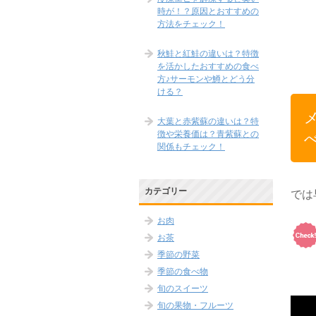
時が！？原因とおすすめの
方法をチェック！
秋鮭と紅鮭の違いは？特徴
を活かしたおすすめの食べ
方♪サーモンや鱒とどう分
ける？
大葉と赤紫蘇の違いは？特
徴や栄養価は？青紫蘇との
関係もチェック！
カテゴリー
では
お肉
お茶
季節の野菜
季節の食べ物
旬のスイーツ
旬の果物・フルーツ