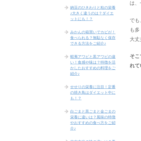
は、
納豆のひきわりと粒の栄養
♪大きく違うのは？ダイエ
ットにも！？
でも
も多
みかんの箱買いでカビが！
食べられる？無駄なく保存
大丈
できる方法をご紹介♪
そこ
蝦夷アワビと黒アワビの違
い！食感や味は？特徴を活
れて
かしたおすすめの料理をご
紹介♪
せせりの栄養に注目！定番
の焼き鳥はダイエット中に
も！？
白ごまと黒ごまと金ごまの
栄養に違いは？風味の特徴
やおすすめの食べ方をご紹
介♪