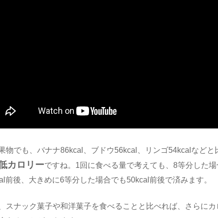
果物でも、バナナ86kcal、ブドウ56kcal、リンゴ54kcalなど
低カロリー
ですね。1回に食べる量で考えても、8等分した場
kcal前後、大きめに6等分した場合でも50kcal前後で済みます。
、スナック菓子や和洋菓子を食べることと比べれば、さらにカ