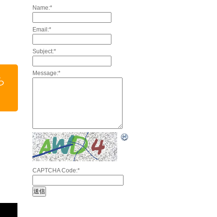
Name:
*
Email:
*
Subject:
*
Message:
*
ら
CAPTCHA Code:
*