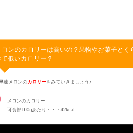
メロンのカロリーは高いの？果物やお菓子とく
べて低いカロリー？
早速メロンの
カロリー
をみていきましょう♪
メロンのカロリー
可食部100gあたり・・・42kcal