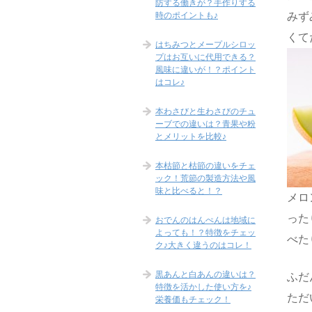
防する働きが？手作りする
時のポイントも♪
みず
くて
はちみつとメープルシロッ
プはお互いに代用できる？
風味に違いが！？ポイント
はコレ♪
本わさびと生わさびのチュ
ーブでの違いは？青果や粉
とメリットを比較♪
本枯節と枯節の違いをチェ
ック！荒節の製造方法や風
味と比べると！？
メロ
った
おでんのはんぺんは地域に
よっても！？特徴をチェッ
べた
ク♪大きく違うのはコレ！
黒あんと白あんの違いは？
ふだ
特徴を活かした使い方を♪
ただ
栄養価もチェック！