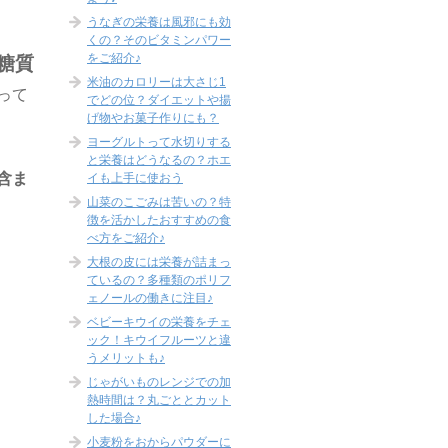
うなぎの栄養は風邪にも効
くの？そのビタミンパワー
をご紹介♪
糖質
米油のカロリーは大さじ1
って
でどの位？ダイエットや揚
げ物やお菓子作りにも？
ヨーグルトって水切りする
と栄養はどうなるの？ホエ
含ま
イも上手に使おう
山菜のこごみは苦いの？特
徴を活かしたおすすめの食
べ方をご紹介♪
大根の皮には栄養が詰まっ
ているの？多種類のポリフ
ェノールの働きに注目♪
ベビーキウイの栄養をチェ
ック！キウイフルーツと違
うメリットも♪
じゃがいものレンジでの加
熱時間は？丸ごととカット
した場合♪
小麦粉をおからパウダーに