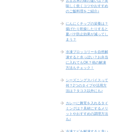
古古古米の味の違いは？美
味しく炊くコツやおすすめ
のご飯料理をご紹介♪
にんにくチップの栄養は？
揚げたり乾燥したりすると
夏バテ防止効果が減ってし
まう？
冷凍ブロッコリーを自然解
凍すると水っぽい？お弁当
に入れてもOK？他の解凍
方法もチェック！
シーズニングスパイスって
何？2つのタイプや活用方
法は？タコス以外にも♪
カレーに舞茸を入れるタイ
ミングは？具材にするメリ
ットやおすすめの調理方法
も♪
冷凍エビを解凍すると臭い