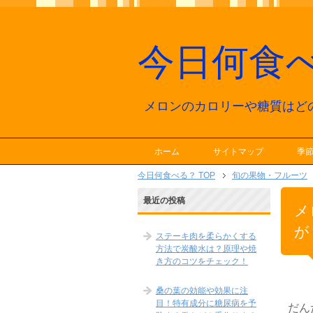
今日何食
メロンのカロリーや糖質は
ホーム
サイトマップ
季
今日何食べる？ TOP
旬の果物・フルーツ
最近の投稿
メ
ステーキ肉を柔らかくする
方法で炭酸水は？原理や焼
き方のコツをチェック！
桑の葉の効能や効果に注
目！特有成分に糖尿病を予
だん