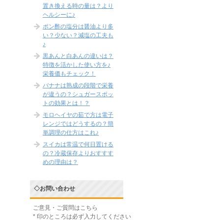
置き換える時の量は？より
ヘルシーに♪
ポン酢の塩分は醤油より多
い？少ない？減塩の工夫も
♪
黒あんと白あんの違いは？
特徴を活かした使い方を♪
栄養価もチェック！
バナナは熟成の段階で栄養
が違うの？シュガースポッ
トの効果とは！？
モロヘイヤの茹で方は電子
レンジではどうするの？簡
単調理の仕方はこれ♪
スイカは常温で何日置ける
の？冷蔵保存よりおすすす
めの理由は？
◇お問い合わせ
ご意見・ご質問はこちら
*
印のところは必ず入力してください