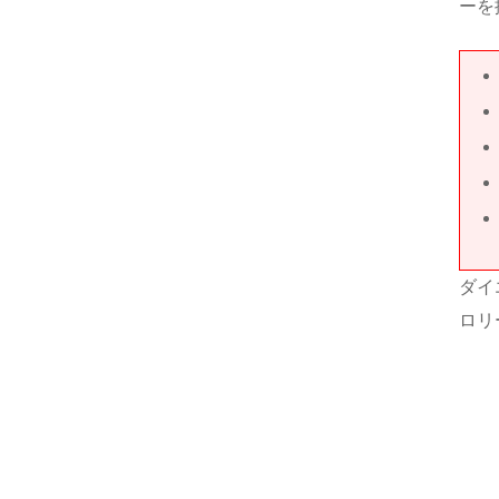
ーを
ダイ
ロリ