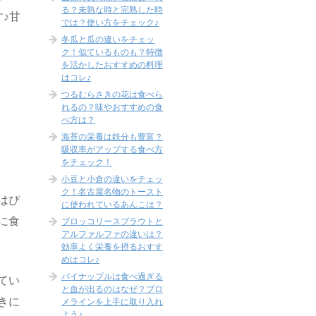
る？未熟な時と完熟した時
♪甘
では？使い方をチェック♪
冬瓜と瓜の違いをチェッ
ク！似ているものも？特徴
を活かしたおすすめの料理
はコレ♪
つるむらさきの花は食べら
れるの？味やおすすめの食
べ方は？
海苔の栄養は鉄分も豊富？
吸収率がアップする食べ方
をチェック！
小豆と小倉の違いをチェッ
ク！名古屋名物のトースト
はぴ
に使われているあんこは？
に食
ブロッコリースプラウトと
アルファルファの違いは？
効率よく栄養を摂るおすす
めはコレ♪
パイナップルは食べ過ぎる
てい
と血が出るのはなぜ？ブロ
きに
メラインを上手に取り入れ
よう♪