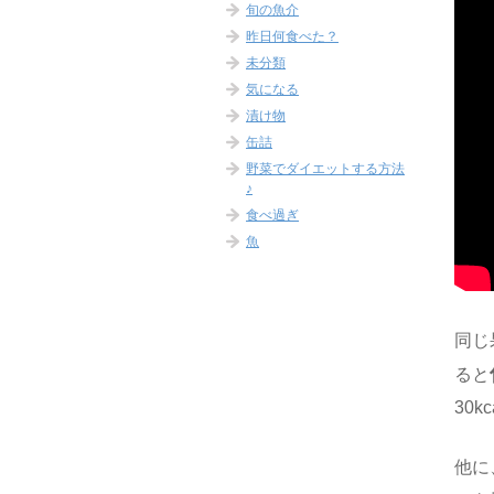
旬の魚介
昨日何食べた？
未分類
気になる
漬け物
缶詰
野菜でダイエットする方法
♪
食べ過ぎ
魚
同じ
ると
30
他に