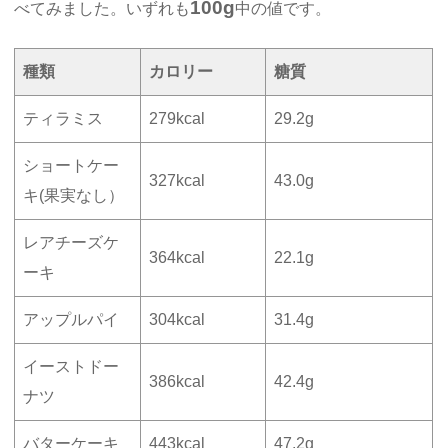
100g
べてみました。いずれも
中の値です。
種類
カロリー
糖質
ティラミス
279kcal
29.2g
ショートケー
327kcal
43.0g
キ(果実なし）
レアチーズケ
364kcal
22.1g
ーキ
アップルパイ
304kcal
31.4g
イーストドー
386kcal
42.4g
ナツ
バターケーキ
443kcal
47.2g