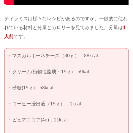
ティラミスは様々なレシピがあるのですが、一般的に使わ
れている材料と分量とカロリーを見てみました。分量は
1
人前
です。
・マスカルポーネチーズ（30ｇ）…88kcal
・クリーム(植物性脂肪・15ｇ)…59kal
・砂糖(15ｇ)…58kcal
・コーヒー浸出液（15ｇ）…1kcal
・ピュアココア(4g)…11kcal