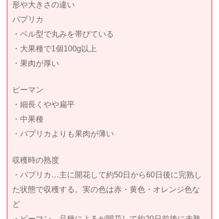
形や大きさの違い
パプリカ
・ベル型で丸みを帯びている
・大果種で1個100g以上
・果肉が厚い
ピーマン
・細長くやや扁平
・中果種
・パプリカよりも果肉が薄い
収穫時の熟度
・パプリカ…主に開花して約50日から60日後に完熟し
た状態で収穫する。実の色は赤・黄色・オレンジ色な
ど
・ピーマン…品種によるが開花して約20日前後に未熟