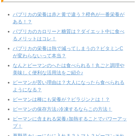
パプリカの栄養は赤と黄で違う？橙色が一番栄養が
ある！？
パプリカのカロリーと糖質は？ダイエット中に食べ
るメリットはコレ！
パプリカの栄養は熱で減ってしまうの？ビタミンC
が変わらないって本当？
なんとピーマンのへたは食べられる！丸ごと調理や
美味しく便利な活用法をご紹介♪
ピーマンが苦い理由は？大人になったら食べられる
ようになる？
ピーマンは種にも栄養が？ピラジンとは！？
ピーマンの保存方法♪冷凍するならこの方法！
ピーマンに含まれる栄養♪加熱することでパワーアッ
プ！
夏野菜カレーになに入れる？トマト？ピーマンそれ