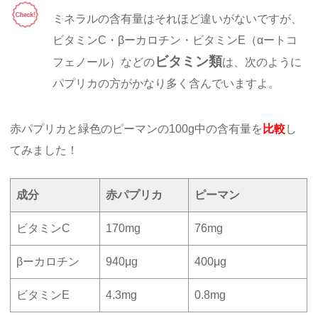
ミネラルの含有量はそれほど違いがないですが、
ビタミンC・βーカロチン・ビタミンE（αートコ
ビタミン類
フェノール）などの
は、次のように
パプリカの方がかなり多く含んでいますよ。
赤パプリカと緑色のピーマンの100g中の含有量を
比較
し
てみました！
成分
赤パプリカ
ピーマン
ビタミンC
170mg
76mg
βーカロチン
940μg
400μg
ビタミンE
4.3mg
0.8mg