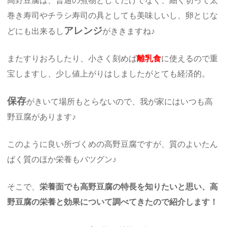
高野豆腐は、普通の煮物としてだけでなく、細く切って太
巻き寿司やチラシ寿司の具としても美味しいし、卵とじな
アレンジ
どにも出来るし
がききますね♪
またすりおろしたり、小さく刻めば
離乳食
に使えるので重
宝しますし、少し値上がりはしましたがとても経済的。
保存
がきいて場所もとらないので、我が家にはいつも高
野豆腐があります♪
このように良い所づくめの高野豆腐ですが、質のよいたん
ぱく質のほか栄養もバツグン♪
そこで、
栄養面でも高野豆腐の特長を知りたいと思い、高
野豆腐の栄養と効果について調べてきたので紹介します！