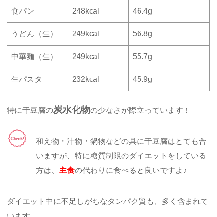
食パン
248kcal
46.4g
うどん（生）
249kcal
56.8g
中華麺（生）
249kcal
55.7g
生パスタ
232kcal
45.9g
炭水化物
特に干豆腐の
の少なさが際立っています！
和え物・汁物・鍋物などの具に干豆腐はとても合
いますが、特に糖質制限のダイエットをしている
方は、
主食
の代わりに食べると良いですよ♪
ダイエット中に不足しがちなタンパク質も、多く含まれて
います。