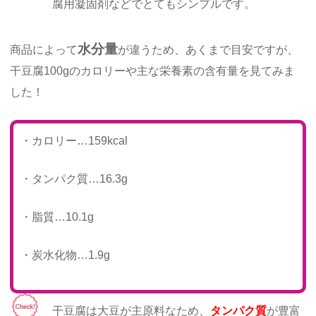
腐用凝固剤などでとてもシンプルです。
水分量
商品によって
が違うため、あくまで目安ですが、
干豆腐100gのカロリーや主な栄養素の含有量を見てみま
した！
・カロリー…159kcal
・タンパク質…16.3g
・脂質…10.1g
・炭水化物…1.9g
干豆腐は大豆が主原料なため、
タンパク質
が豊富