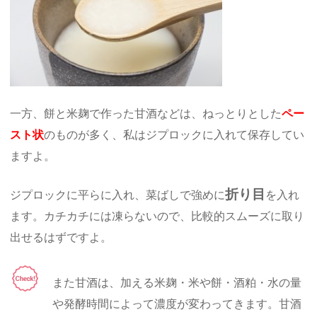
一方、餅と米麹で作った甘酒などは、ねっとりとした
ペー
スト状
のものが多く、私はジプロックに入れて保存してい
ますよ。
折り目
ジプロックに平らに入れ、菜ばしで強めに
を入れ
ます。カチカチには凍らないので、比較的スムーズに取り
出せるはずですよ。
また甘酒は、加える米麹・米や餅・酒粕・水の量
や発酵時間によって濃度が変わってきます。甘酒