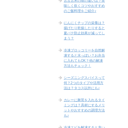
古古古米の味の違いは？美
味しく炊くコツやおすすめ
のご飯料理をご紹介♪
にんにくチップの栄養は？
揚げたり乾燥したりすると
夏バテ防止効果が減ってし
まう？
冷凍ブロッコリーを自然解
凍すると水っぽい？お弁当
に入れてもOK？他の解凍
方法もチェック！
シーズニングスパイスって
何？2つのタイプや活用方
法は？タコス以外にも♪
カレーに舞茸を入れるタイ
ミングは？具材にするメリ
ットやおすすめの調理方法
も♪
冷凍エビを解凍すると臭い