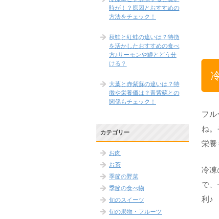
時が！？原因とおすすめの
方法をチェック！
秋鮭と紅鮭の違いは？特徴
を活かしたおすすめの食べ
方♪サーモンや鱒とどう分
ける？
大葉と赤紫蘇の違いは？特
徴や栄養価は？青紫蘇との
関係もチェック！
フル
ね。
カテゴリー
栄養
お肉
お茶
冷凍
季節の野菜
で、
季節の食べ物
利♪
旬のスイーツ
旬の果物・フルーツ