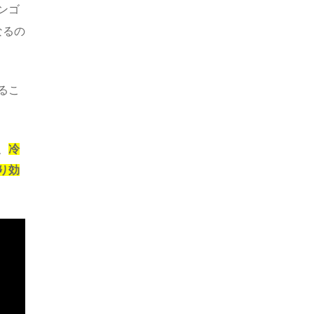
ンゴ
なるの
るこ
、
冷
り効