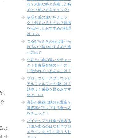
る？未熟な時と完熟した時
では？使い方をチェック♪
冬瓜と瓜の違いをチェッ
ク！似ているものも？特徴
を活かしたおすすめの料理
はコレ♪
つるむらさきの花は食べら
れるの？味やおすすめの食
べ方は？
小豆と小倉の違いをチェッ
ク！名古屋名物のトースト
に使われているあんこは？
ブロッコリースプラウトと
アルファルファの違いは？
効率よく栄養を摂るおすす
が、
めはコレ♪
で
海苔の栄養は鉄分も豊富？
吸収率がアップする食べ方
をチェック！
パイナップルは食べ過ぎる
と血が出るのはなぜ？ブロ
るよ
メラインを上手に取り入れ
ます
よう♪