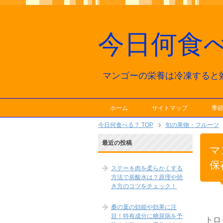
今日何食
マンゴーの栄養は冷凍すると
ホーム
サイトマップ
季
今日何食べる？ TOP
旬の果物・フルーツ
最近の投稿
マ
保
ステーキ肉を柔らかくする
方法で炭酸水は？原理や焼
き方のコツをチェック！
桑の葉の効能や効果に注
目！特有成分に糖尿病を予
トロ