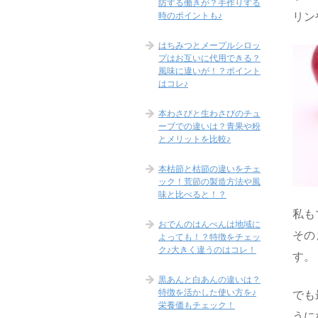
防する働きが？手作りする
時のポイントも♪
リン
はちみつとメープルシロッ
プはお互いに代用できる？
風味に違いが！？ポイント
はコレ♪
本わさびと生わさびのチュ
ーブでの違いは？青果や粉
とメリットを比較♪
本枯節と枯節の違いをチェ
ック！荒節の製造方法や風
味と比べると！？
私も
おでんのはんぺんは地域に
その
よっても！？特徴をチェッ
ク♪大きく違うのはコレ！
す。
黒あんと白あんの違いは？
特徴を活かした使い方を♪
でも
栄養価もチェック！
うに