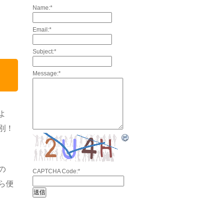
Name:
*
Email:
*
Subject:
*
Message:
*
よ
別！
の
CAPTCHA Code:
*
ら便