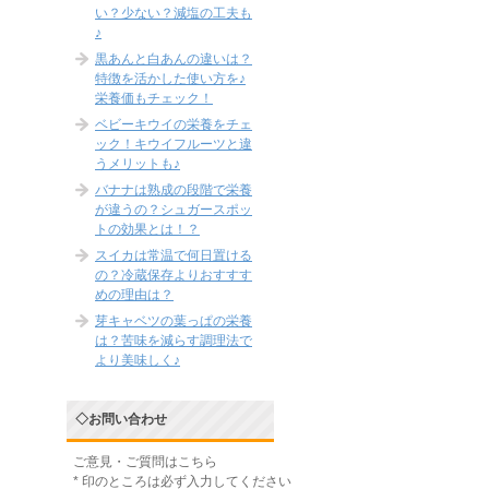
い？少ない？減塩の工夫も
♪
黒あんと白あんの違いは？
特徴を活かした使い方を♪
栄養価もチェック！
ベビーキウイの栄養をチェ
ック！キウイフルーツと違
うメリットも♪
バナナは熟成の段階で栄養
が違うの？シュガースポッ
トの効果とは！？
スイカは常温で何日置ける
の？冷蔵保存よりおすすす
めの理由は？
芽キャベツの葉っぱの栄養
は？苦味を減らす調理法で
より美味しく♪
◇お問い合わせ
ご意見・ご質問はこちら
*
印のところは必ず入力してください