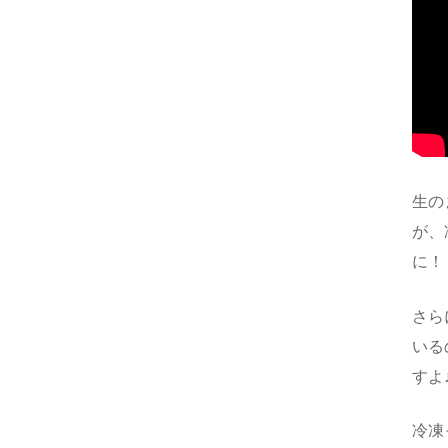
生の
が、
に！
さら
いる
すよ
冷凍