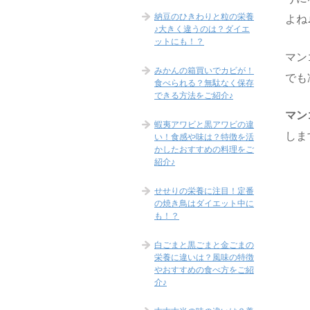
納豆のひきわりと粒の栄養
よね
♪大きく違うのは？ダイエ
ットにも！？
マン
みかんの箱買いでカビが！
でも
食べられる？無駄なく保存
できる方法をご紹介♪
マン
蝦夷アワビと黒アワビの違
しま
い！食感や味は？特徴を活
かしたおすすめの料理をご
紹介♪
せせりの栄養に注目！定番
の焼き鳥はダイエット中に
も！？
白ごまと黒ごまと金ごまの
栄養に違いは？風味の特徴
やおすすめの食べ方をご紹
介♪