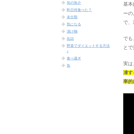
旬の魚介
基本
昨日何食べた？
ーの
未分類
で、
気になる
漬け物
でも
缶詰
野菜でダイエットする方法
とで
♪
食べ過ぎ
実は
魚
凍す
率的