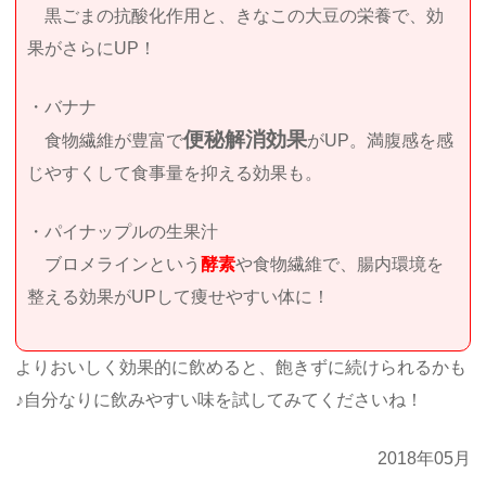
黒ごまの抗酸化作用と、きなこの大豆の栄養で、効
果がさらにUP！
・バナナ
便秘解消効果
食物繊維が豊富で
がUP。満腹感を感
じやすくして食事量を抑える効果も。
・パイナップルの生果汁
ブロメラインという
酵素
や食物繊維で、腸内環境を
整える効果がUPして痩せやすい体に！
よりおいしく効果的に飲めると、飽きずに続けられるかも
♪自分なりに飲みやすい味を試してみてくださいね！
2018年05月