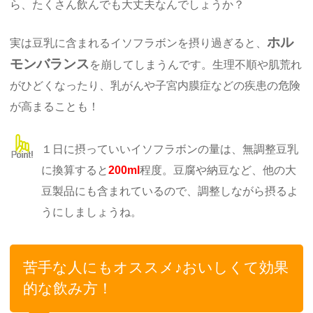
ら、たくさん飲んでも大丈夫なんでしょうか？
ホル
実は豆乳に含まれるイソフラボンを摂り過ぎると、
モンバランス
を崩してしまうんです。生理不順や肌荒れ
がひどくなったり、乳がんや子宮内膜症などの疾患の危険
が高まることも！
１日に摂っていいイソフラボンの量は、無調整豆乳
に換算すると
200ml
程度。豆腐や納豆など、他の大
豆製品にも含まれているので、調整しながら摂るよ
うにしましょうね。
苦手な人にもオススメ♪おいしくて効果
的な飲み方！