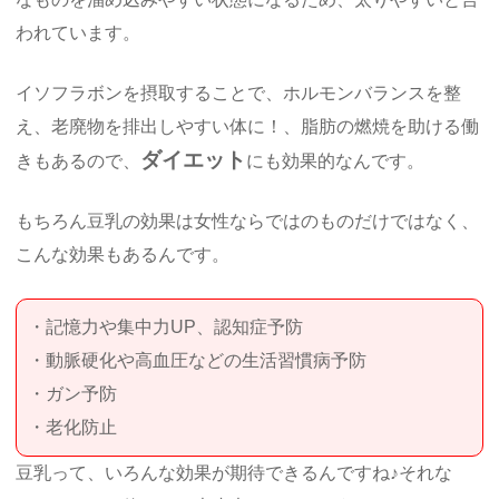
われています。
イソフラボンを摂取することで、ホルモンバランスを整
え、老廃物を排出しやすい体に！、脂肪の燃焼を助ける働
ダイエット
きもあるので、
にも効果的なんです。
もちろん豆乳の効果は女性ならではのものだけではなく、
こんな効果もあるんです。
・記憶力や集中力UP、認知症予防
・動脈硬化や高血圧などの生活習慣病予防
・ガン予防
・老化防止
豆乳って、いろんな効果が期待できるんですね♪それな