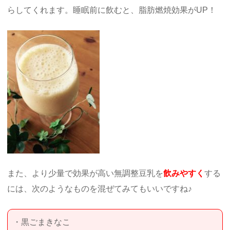
らしてくれます。睡眠前に飲むと、脂肪燃焼効果がUP！
また、より少量で効果が高い無調整豆乳を
飲みやすく
する
には、次のようなものを混ぜてみてもいいですね♪
・黒ごまきなこ