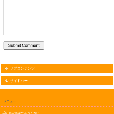
サブコンテンツ
サイドバー
メニュー
特定商法に基づく表記