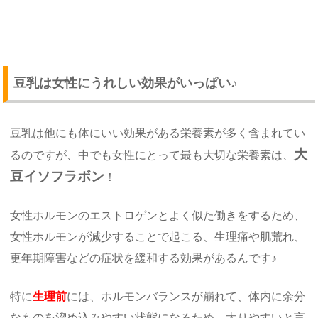
豆乳は女性にうれしい効果がいっぱい♪
豆乳は他にも体にいい効果がある栄養素が多く含まれてい
大
るのですが、中でも女性にとって最も大切な栄養素は、
豆イソフラボン
！
女性ホルモンのエストロゲンとよく似た働きをするため、
女性ホルモンが減少することで起こる、生理痛や肌荒れ、
更年期障害などの症状を緩和する効果があるんです♪
特に
生理前
には、ホルモンバランスが崩れて、体内に余分
なものを溜め込みやすい状態になるため、太りやすいと言