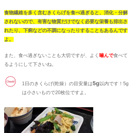
食物繊維を多く含むきくらげを食べ過ぎると、消化・分解
されないので、有害な物質だけでなく必要な栄養も排出さ
れたり、下痢などの不調になったりすることもあるんです
よ。
また、食べ過ぎないことも大切ですが、よく
噛んで
食べて
るようにして下さいね。
5g
1日のきくらげ(乾燥）の目安量は
以内です！5g
は小さいもので20枚位ですよ。