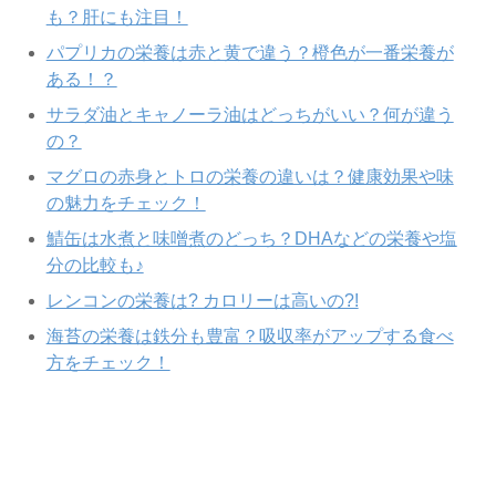
も？肝にも注目！
パプリカの栄養は赤と黄で違う？橙色が一番栄養が
ある！？
サラダ油とキャノーラ油はどっちがいい？何が違う
の？
マグロの赤身とトロの栄養の違いは？健康効果や味
の魅力をチェック！
鯖缶は水煮と味噌煮のどっち？DHAなどの栄養や塩
分の比較も♪
レンコンの栄養は? カロリーは高いの?!
海苔の栄養は鉄分も豊富？吸収率がアップする食べ
方をチェック！