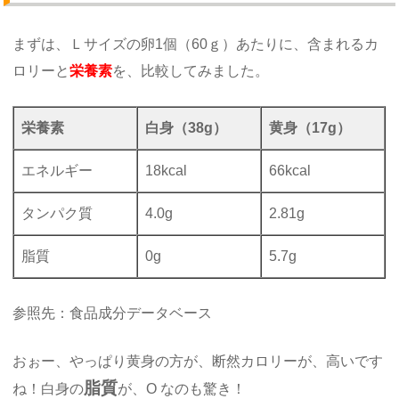
まずは、Ｌサイズの卵1個（60ｇ）あたりに、含まれるカ
ロリーと
栄養素
を、比較してみました。
栄養素
白身（38g）
黄身（17g）
エネルギー
18kcal
66kcal
タンパク質
4.0g
2.81g
脂質
0g
5.7g
参照先：食品成分データベース
おぉー、やっぱり黄身の方が、断然カロリーが、高いです
脂質
ね！白身の
が、O なのも驚き！