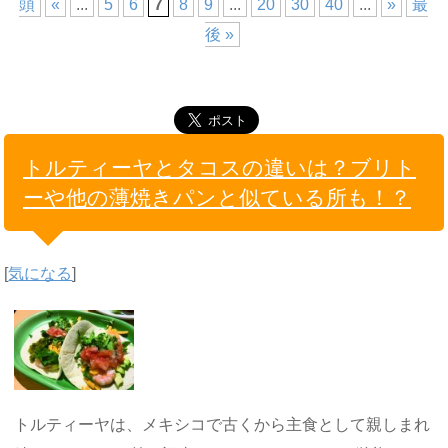
頭
«
...
5
6
7
8
9
...
20
30
40
...
»
最
後 »
トルティーヤとタコスの違いは？ブリト
ーや他の薄焼きパンと似ている所も！？
[
気になる
]
トルティーヤは、メキシコで古くから主食として親しまれ