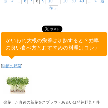
頭
«
...
6
7
8
9
10
...
20
30
40
...
»
最
後 »
かいわれ大根の栄養は加熱すると？効率
の良い食べ方とおすすめの料理はコレ♪
[
季節の野菜
]
発芽した直後の新芽をスプラウトあるいは発芽野菜と呼