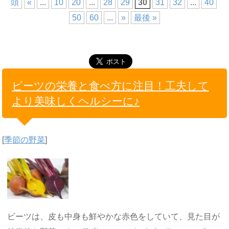
頭
«
...
10
20
...
28
29
30
31
32
...
40
50
60
...
»
最後 »
ビーツの栄養と食べ方に注目！工夫して
より美味しくヘルシーに♪
[
季節の野菜
]
ビーツは、皮も中身も鮮やかな赤色をしていて、見た目が