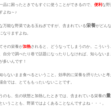
一品に困ったときでもすぐに使うことができるので、
便利
な野
すよね～♪
栄養
な万能な野菜である玉ねぎですが、含まれている
がどん
になりますよね。
てその栄養が
加熱
されると、どうなってしまうのか。こういう
、自分で調べたり巷で話題になったりしなければ、知らないま
が多いんです！
知らないまま食べるということ。効率的に栄養を摂りたいと考
場合では、とてももったいないことです。
量
うのも、生の状態と加熱したときでは、含まれている栄養の
ということも、野菜ではよくあることなんですよね・・・。