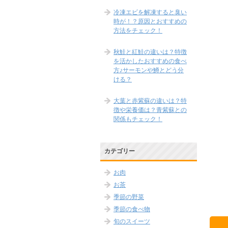
冷凍エビを解凍すると臭い
時が！？原因とおすすめの
方法をチェック！
秋鮭と紅鮭の違いは？特徴
を活かしたおすすめの食べ
方♪サーモンや鱒とどう分
ける？
大葉と赤紫蘇の違いは？特
徴や栄養価は？青紫蘇との
関係もチェック！
カテゴリー
お肉
お茶
季節の野菜
季節の食べ物
旬のスイーツ