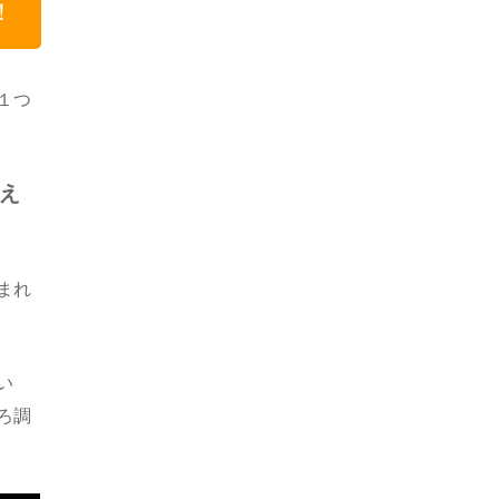
！
１つ
え
まれ
い
ろ調