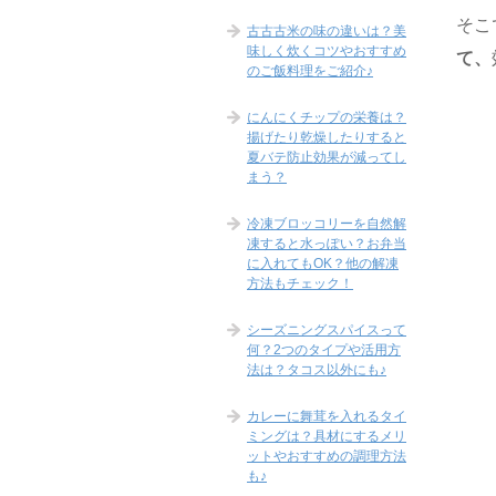
そこ
古古古米の味の違いは？美
味しく炊くコツやおすすめ
て、
のご飯料理をご紹介♪
にんにくチップの栄養は？
揚げたり乾燥したりすると
夏バテ防止効果が減ってし
まう？
冷凍ブロッコリーを自然解
凍すると水っぽい？お弁当
に入れてもOK？他の解凍
方法もチェック！
シーズニングスパイスって
何？2つのタイプや活用方
法は？タコス以外にも♪
カレーに舞茸を入れるタイ
ミングは？具材にするメリ
ットやおすすめの調理方法
も♪