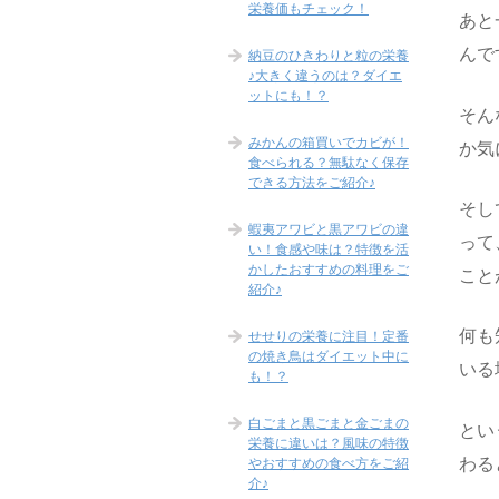
栄養価もチェック！
あと
んで
納豆のひきわりと粒の栄養
♪大きく違うのは？ダイエ
ットにも！？
そん
みかんの箱買いでカビが！
か気
食べられる？無駄なく保存
できる方法をご紹介♪
そし
蝦夷アワビと黒アワビの違
って
い！食感や味は？特徴を活
かしたおすすめの料理をご
こと
紹介♪
何も
せせりの栄養に注目！定番
の焼き鳥はダイエット中に
いる
も！？
白ごまと黒ごまと金ごまの
とい
栄養に違いは？風味の特徴
わる
やおすすめの食べ方をご紹
介♪