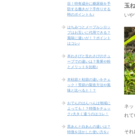
目！特有成分に糖尿病を予
玉
防する働きが？手作りする
時のポイントも♪
いや
はちみつとメープルシロッ
プはお互いに代用できる？
風味に違いが！？ポイント
はコレ♪
本わさびと生わさびのチュ
ーブでの違いは？青果や粉
とメリットを比較♪
本枯節と枯節の違いをチェ
ック！荒節の製造方法や風
味と比べると！？
おでんのはんぺんは地域に
ネッ
よっても！？特徴をチェッ
ク♪大きく違うのはコレ！
れて
黒あんと白あんの違いは？
それ
特徴を活かした使い方を♪