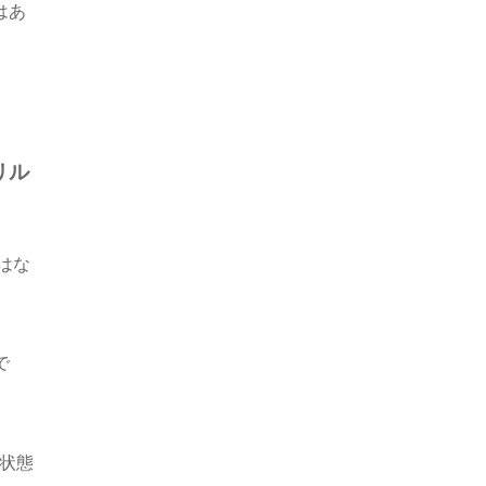
はあ
リル
はな
で
状態