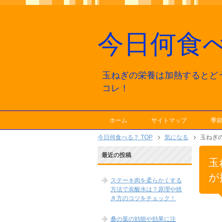
今日何食
玉ねぎの栄養は加熱するとど
コレ！
ホーム
サイトマップ
季
今日何食べる？ TOP
気になる
玉ねぎ
最近の投稿
玉
が
ステーキ肉を柔らかくする
方法で炭酸水は？原理や焼
き方のコツをチェック！
桑の葉の効能や効果に注