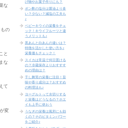
げ物やお菓子作りにも？
菜な
ポン酢の塩分は醤油より多
い？少ない？減塩の工夫も
♪
ベビーキウイの栄養をチェ
なもの
ック！キウイフルーツと違
うメリットも♪
黒あんと白あんの違いは？
特徴を活かした使い方を♪
栄養価もチェック！
こと
スイカは常温で何日置ける
まな
の？冷蔵保存よりおすすす
めの理由は？
干し舞茸の栄養に注目！旨
味や香り成分は？おすすめ
えて
の料理法も♪
ヨーグルトって水切りする
と栄養はどうなるの？ホエ
イも上手に使おう
が変
うなぎの栄養は風邪にも効
くの？そのビタミンパワー
をご紹介♪