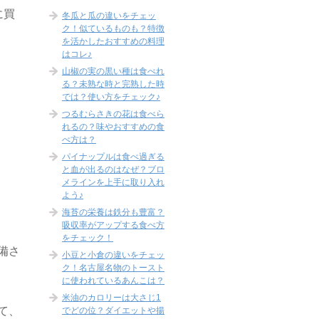
に買
冬瓜と瓜の違いをチェッ
ク！似ているものも？特徴
を活かしたおすすめの料理
はコレ♪
山椒の実の黒い種は食べれ
る？未熟な時と完熟した時
では？使い方をチェック♪
つるむらさきの花は食べら
れるの？味やおすすめの食
べ方は？
パイナップルは食べ過ぎる
と血が出るのはなぜ？ブロ
メラインを上手に取り入れ
よう♪
海苔の栄養は鉄分も豊富？
吸収率がアップする食べ方
をチェック！
備さ
小豆と小倉の違いをチェッ
ク！名古屋名物のトースト
に使われているあんこは？
米油のカロリーは大さじ1
て、
でどの位？ダイエットや揚