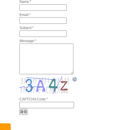
Name:
*
Email:
*
Subject:
*
Message:
*
CAPTCHA Code:
*