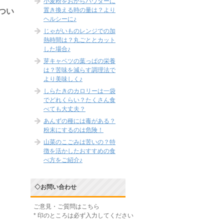
小麦粉をおからパウダーに
置き換える時の量は？より
つい
ヘルシーに♪
じゃがいものレンジでの加
熱時間は？丸ごととカット
した場合♪
芽キャベツの葉っぱの栄養
は？苦味を減らす調理法で
より美味しく♪
しらたきのカロリーは一袋
でどれくらい？たくさん食
べても大丈夫？
あんずの種には毒がある？
粉末にするのは危険！
山菜のこごみは苦いの？特
徴を活かしたおすすめの食
べ方をご紹介♪
◇お問い合わせ
ご意見・ご質問はこちら
*
印のところは必ず入力してください