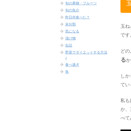
旬の果物・フルーツ
旬の魚介
昨日何食べた？
未分類
玉ね
気になる
です
漬け物
缶詰
どの
野菜でダイエットする方法
♪
る
か
食べ過ぎ
魚
しか
てい
私も
か、
べて